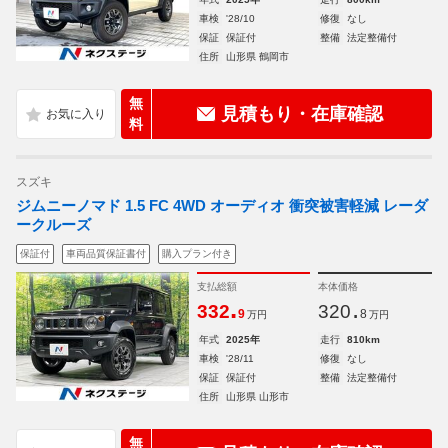
車検
'28/10
修復
なし
保証
保証付
整備
法定整備付
住所
山形県 鶴岡市
無
見積もり・在庫確認
料
スズキ
ジムニーノマド 1.5 FC 4WD オーディオ 衝突被害軽減 レーダ
ークルーズ
保証付
車両品質保証書付
購入プラン付き
支払総額
本体価格
.
.
332
320
9
8
万円
万円
年式
2025年
走行
810km
車検
'28/11
修復
なし
保証
保証付
整備
法定整備付
住所
山形県 山形市
無