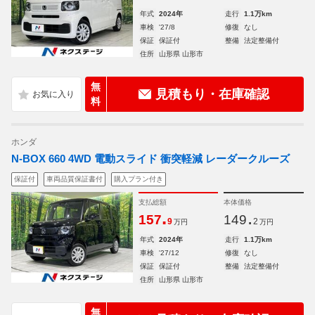
年式
2024年
走行
1.1万km
車検
'27/8
修復
なし
保証
保証付
整備
法定整備付
住所
山形県 山形市
無
見積もり・在庫確認
料
ホンダ
N-BOX 660 4WD 電動スライド 衝突軽減 レーダークルーズ
保証付
車両品質保証書付
購入プラン付き
支払総額
本体価格
.
.
157
149
9
2
万円
万円
年式
2024年
走行
1.1万km
車検
'27/12
修復
なし
保証
保証付
整備
法定整備付
住所
山形県 山形市
無