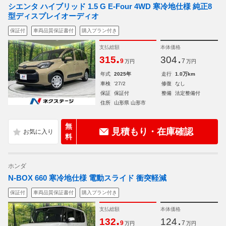
シエンタ ハイブリッド 1.5 G E-Four 4WD 寒冷地仕様 純正8
型ディスプレイオーディオ
保証付
車両品質保証書付
購入プラン付き
支払総額
本体価格
.
.
315
304
9
7
万円
万円
年式
2025年
走行
1.0万km
車検
'27/2
修復
なし
保証
保証付
整備
法定整備付
住所
山形県 山形市
無
見積もり・在庫確認
料
ホンダ
N-BOX 660 寒冷地仕様 電動スライド 衝突軽減
保証付
車両品質保証書付
購入プラン付き
支払総額
本体価格
.
.
132
124
9
7
万円
万円