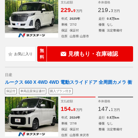
支払総額
本体価格
.
.
229
219
9
3
万円
万円
年式
2025年
走行
0.8万km
車検
'27/2
修復
なし
保証
保証付
整備
法定整備付
住所
山形県 山形市
無
見積もり・在庫確認
料
日産
ルークス 660 X 4WD 4WD 電動スライドドア 全周囲カメラ 衝
保証付
車両品質保証書付
購入プラン付き
支払総額
本体価格
.
.
154
147
8
1
万円
万円
年式
2024年
走行
0.8万km
車検
'27/8
修復
なし
保証
保証付
整備
法定整備付
住所
山形県 米沢市