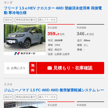
ホンダ
フリード 1.5 e:HEV クロスター 4WD 登録済未使用車 両側電
動 寒冷地仕様
保証付
車両品質保証書付
購入プラン付き
支払総額
本体価格
.
.
359
346
9
4
万円
万円
年式
2026年
走行
20km
車検
'29/6
修復
なし
保証
保証付
整備
-
住所
山形県 山形市
無
見積もり・在庫確認
料
スズキ
ジムニーノマド 1.5 FC 4WD 4WD 衝突被害軽減システム レー
保証付
車両品質保証書付
購入プラン付き
支払総額
本体価格