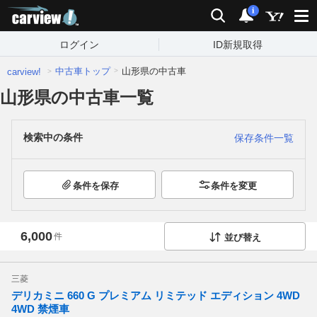
carview!
検索
通知
i
ログイン
ID新規取得
中古車トップ
山形県の中古車
carview!
山形県の中古車一覧
検索中の条件
保存条件一覧
条件を保存
条件を変更
6,000
件
並び替え
三菱
デリカミニ 660 G プレミアム リミテッド エディション 4WD
4WD 禁煙車