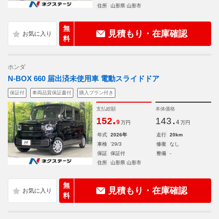
住所
山形県 山形市
無
見積もり・在庫確認
料
ホンダ
N-BOX 660 届出済未使用車 電動スライドドア
保証付
車両品質保証書付
購入プラン付き
支払総額
本体価格
.
.
152
143
9
4
万円
万円
年式
2026年
走行
20km
車検
'29/3
修復
なし
保証
保証付
整備
-
住所
山形県 山形市
無
見積もり・在庫確認
料