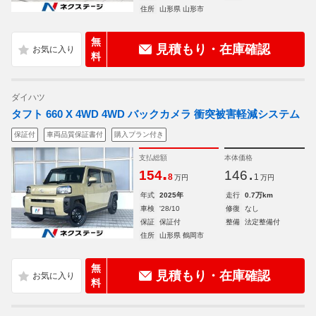
住所
山形県 山形市
無
見積もり・在庫確認
料
ダイハツ
タフト 660 X 4WD 4WD バックカメラ 衝突被害軽減システム
保証付
車両品質保証書付
購入プラン付き
支払総額
本体価格
.
.
154
146
8
1
万円
万円
年式
2025年
走行
0.7万km
車検
'28/10
修復
なし
保証
保証付
整備
法定整備付
住所
山形県 鶴岡市
無
見積もり・在庫確認
料