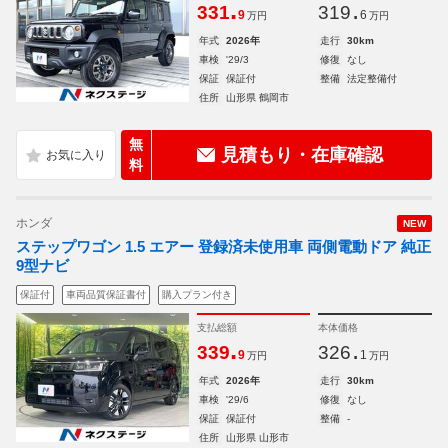
.
.
331
319
9
6
万円
万円
年式
2026年
走行
30km
車検
'29/3
修復
なし
保証
保証付
整備
法定整備付
住所
山形県 鶴岡市
無
見積もり・在庫確認
料
ホンダ
NEW
ステップワゴン 1.5 エアー 登録済未使用車 両側電動ドア 純正
9型ナビ
保証付
車両品質保証書付
購入プラン付き
支払総額
本体価格
.
.
339
326
9
1
万円
万円
年式
2026年
走行
30km
車検
'29/6
修復
なし
保証
保証付
整備
-
住所
山形県 山形市