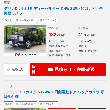
三菱
デリカD：5 2.2 P ディーゼルターボ 4WD 純正10型ナビ 全
周囲カメラ
保証付
車両品質保証書付
購入プラン付き
支払総額
本体価格
.
.
432
415
9
0
万円
万円
年式
2024年
走行
0.8万km
車検
車検整備付
修復
なし
保証
保証付
整備
法定整備付
住所
山形県 山形市
無
見積もり・在庫確認
料
トヨタ
ルーミー 1.0 カスタム G 4WD 両側電動ドア バックカメラ 寒
冷地仕様
保証付
車両品質保証書付
購入プラン付き