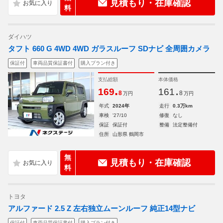
見積もり・在庫確認
料
ダイハツ
タフト 660 G 4WD 4WD ガラスルーフ SDナビ 全周囲カメラ
保証付
車両品質保証書付
購入プラン付き
支払総額
本体価格
.
.
169
161
8
8
万円
万円
年式
2024年
走行
0.3万km
車検
'27/10
修復
なし
保証
保証付
整備
法定整備付
住所
山形県 鶴岡市
無
見積もり・在庫確認
料
トヨタ
アルファード 2.5 Z 左右独立ムーンルーフ 純正14型ナビ
保証付
車両品質保証書付
購入プラン付き