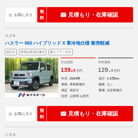
無
見積もり・在庫確認
料
スズキ
ハスラー 660 ハイブリッド X 寒冷地仕様 衝突軽減
保証付
車両品質保証書付
購入プラン付き
支払総額
本体価格
.
.
139
129
9
4
万円
万円
年式
2023年
走行
1.0万km
車検
車検整備付
修復
なし
保証
保証付
整備
法定整備付
住所
山形県 山形市
無
見積もり・在庫確認
料
トヨタ