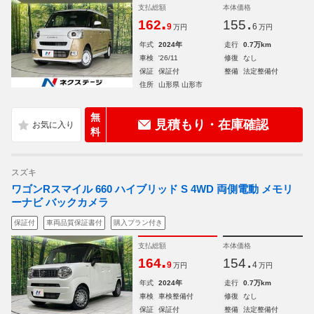
支払総額
本体価格
.
.
162
155
9
6
万円
万円
年式
2024年
走行
0.7万km
車検
'26/11
修復
なし
保証
保証付
整備
法定整備付
住所
山形県 山形市
無
見積もり・在庫確認
料
スズキ
ワゴンRスマイル 660 ハイブリッド S 4WD 両側電動 メモリ
ーナビ バックカメラ
保証付
車両品質保証書付
購入プラン付き
支払総額
本体価格
.
.
164
154
9
4
万円
万円
年式
2024年
走行
0.7万km
車検
車検整備付
修復
なし
保証
保証付
整備
法定整備付