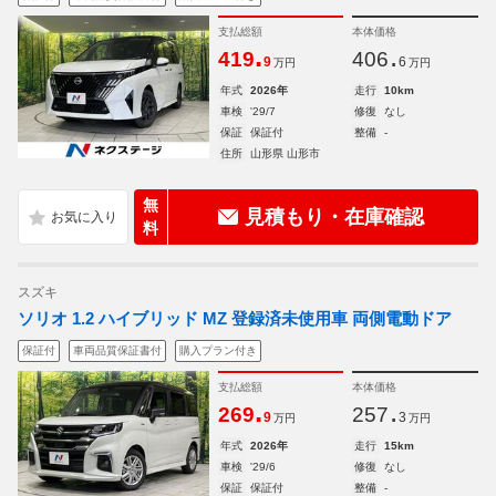
支払総額
本体価格
.
.
419
406
9
6
万円
万円
年式
2026年
走行
10km
車検
'29/7
修復
なし
保証
保証付
整備
-
住所
山形県 山形市
無
見積もり・在庫確認
料
スズキ
ソリオ 1.2 ハイブリッド MZ 登録済未使用車 両側電動ドア
保証付
車両品質保証書付
購入プラン付き
支払総額
本体価格
.
.
269
257
9
3
万円
万円
年式
2026年
走行
15km
車検
'29/6
修復
なし
保証
保証付
整備
-