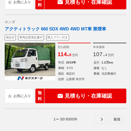
見積もり・在庫確認
料
ホンダ
アクティトラック 660 SDX 4WD 4WD MT車 禁煙車
保証付
車両品質保証書付
購入プラン付き
支払総額
本体価格
.
.
114
107
8
4
万円
万円
年式
2019年
走行
1.2万km
車検
'27/3
修復
なし
保証
保証付
整備
法定整備付
住所
山形県 米沢市
無
見積もり・在庫確認
料
1
〜
30
/
6000
件