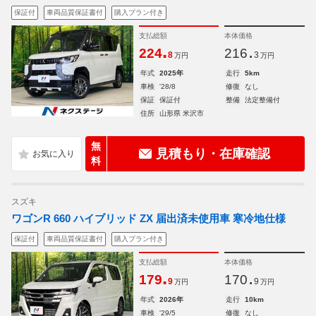
保証付
車両品質保証書付
購入プラン付き
支払総額
本体価格
.
.
224
216
8
3
万円
万円
年式
2025年
走行
5km
車検
'28/8
修復
なし
保証
保証付
整備
法定整備付
住所
山形県 米沢市
無
見積もり・在庫確認
料
スズキ
ワゴンR 660 ハイブリッド ZX 届出済未使用車 寒冷地仕様
保証付
車両品質保証書付
購入プラン付き
支払総額
本体価格
.
.
179
170
9
9
万円
万円
年式
2026年
走行
10km
車検
'29/5
修復
なし