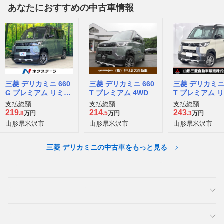
あなたにおすすめの中古車情報
三菱 デリカミニ 660
三菱 デリカミニ 660
三菱 デリカミニ 
G プレミアム リミテ
T プレミアム 4WD
T プレミアム 
ッド エディション
ッド エディショ
支払総額
支払総額
支払総額
WD
219
214
243
.8
万円
.5
万円
.3
万円
山形県米沢市
山形県米沢市
山形県米沢市
三菱 デリカミニの中古車をもっと見る