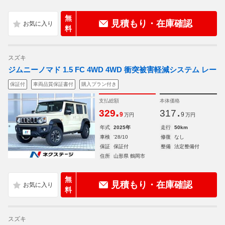
無
見積もり・在庫確認
料
スズキ
ジムニーノマド 1.5 FC 4WD 4WD 衝突被害軽減システム レー
保証付
車両品質保証書付
購入プラン付き
支払総額
本体価格
.
.
329
317
9
9
万円
万円
年式
2025年
走行
50km
車検
'28/10
修復
なし
保証
保証付
整備
法定整備付
住所
山形県 鶴岡市
無
見積もり・在庫確認
料
スズキ