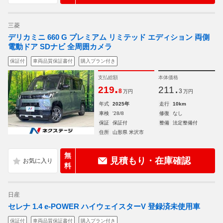
三菱
デリカミニ 660 G プレミアム リミテッド エディション 両側
電動ドア SDナビ 全周囲カメラ
保証付
車両品質保証書付
購入プラン付き
支払総額
本体価格
.
.
219
211
8
3
万円
万円
年式
2025年
走行
10km
車検
'28/8
修復
なし
保証
保証付
整備
法定整備付
住所
山形県 米沢市
無
見積もり・在庫確認
料
日産
セレナ 1.4 e-POWER ハイウェイスターV 登録済未使用車
保証付
車両品質保証書付
購入プラン付き