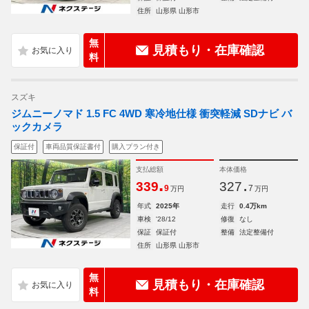
住所
山形県 山形市
無
見積もり・在庫確認
料
スズキ
ジムニーノマド 1.5 FC 4WD 寒冷地仕様 衝突軽減 SDナビ バ
ックカメラ
保証付
車両品質保証書付
購入プラン付き
支払総額
本体価格
.
.
339
327
9
7
万円
万円
年式
2025年
走行
0.4万km
車検
'28/12
修復
なし
保証
保証付
整備
法定整備付
住所
山形県 山形市
無
見積もり・在庫確認
料