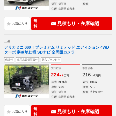
保証
保証付
整備
-
住所
山形県 山形市
無
見積もり・在庫確認
料
三菱
デリカミニ 660 T プレミアム リミテッド エディション 4WD
ターボ 寒冷地仕様 SDナビ 全周囲カメラ
保証付
車両品質保証書付
購入プラン付き
支払総額
本体価格
.
.
224
216
9
4
万円
万円
年式
2025年
走行
10km
車検
'28/8
修復
なし
保証
保証付
整備
法定整備付
住所
山形県 山形市
無
見積もり・在庫確認
料