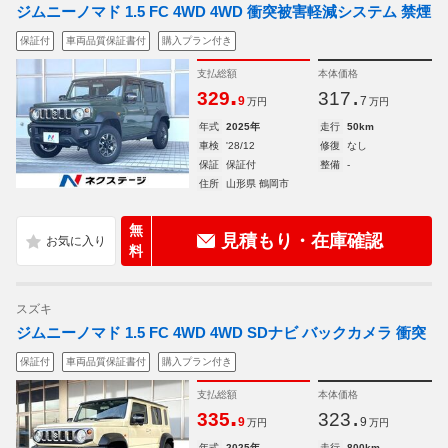
ジムニーノマド 1.5 FC 4WD 4WD 衝突被害軽減システム 禁煙
保証付
車両品質保証書付
購入プラン付き
支払総額
本体価格
.
.
329
317
9
7
万円
万円
年式
2025年
走行
50km
車検
'28/12
修復
なし
保証
保証付
整備
-
住所
山形県 鶴岡市
無
見積もり・在庫確認
料
スズキ
ジムニーノマド 1.5 FC 4WD 4WD SDナビ バックカメラ 衝突
保証付
車両品質保証書付
購入プラン付き
支払総額
本体価格
.
.
335
323
9
9
万円
万円
年式
2025年
走行
800km