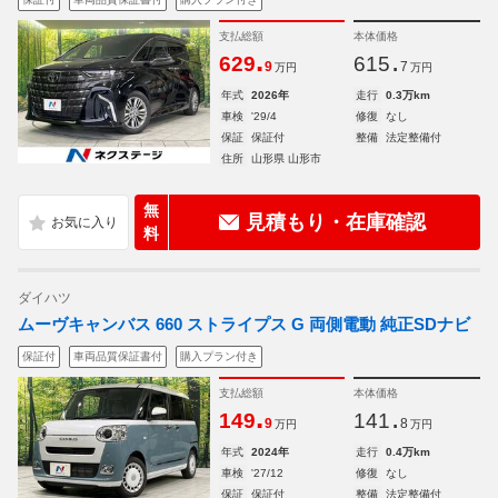
支払総額
本体価格
.
.
629
615
9
7
万円
万円
年式
2026年
走行
0.3万km
車検
'29/4
修復
なし
保証
保証付
整備
法定整備付
住所
山形県 山形市
無
見積もり・在庫確認
料
ダイハツ
ムーヴキャンバス 660 ストライプス G 両側電動 純正SDナビ
保証付
車両品質保証書付
購入プラン付き
支払総額
本体価格
.
.
149
141
9
8
万円
万円
年式
2024年
走行
0.4万km
車検
'27/12
修復
なし
保証
保証付
整備
法定整備付