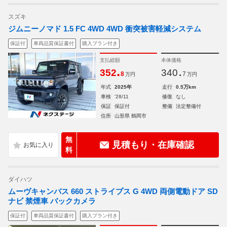
スズキ
ジムニーノマド 1.5 FC 4WD 4WD 衝突被害軽減システム
保証付
車両品質保証書付
購入プラン付き
支払総額
本体価格
.
.
352
340
8
7
万円
万円
年式
2025年
走行
0.5万km
車検
'28/11
修復
なし
保証
保証付
整備
法定整備付
住所
山形県 鶴岡市
無
見積もり・在庫確認
料
ダイハツ
ムーヴキャンバス 660 ストライプス G 4WD 両側電動ドア SD
ナビ 禁煙車 バックカメラ
保証付
車両品質保証書付
購入プラン付き