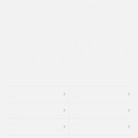
４ＷＤ
定期点検記録簿
ワンオーナーカー
福祉車両
メーカー系販売店取り扱い車
修復歴無し
アルミホイール
寒冷地仕様車
過給機設定モデル（ターボ・スーパーチャージャーなど)
ETC
CDプレーヤー
カーナビゲーション
禁煙車
法定整備付き
保証付き
エアバッグ
ディスチャージドランプ
支払総顔あり
クーポンあり
車両品質評価書付
新着車両