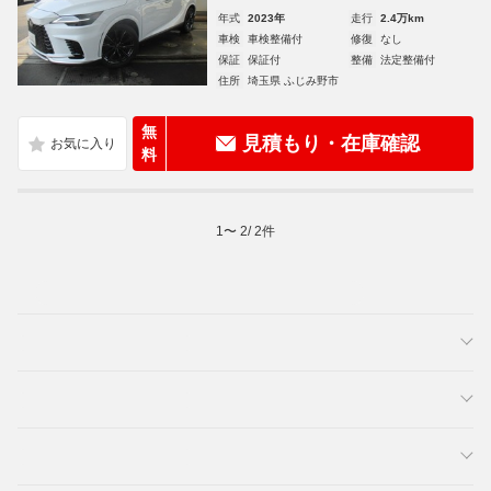
年式
2023年
走行
2.4万km
車検
車検整備付
修復
なし
保証
保証付
整備
法定整備付
住所
埼玉県 ふじみ野市
無
見積もり・在庫確認
料
1
〜
2
/
2
件