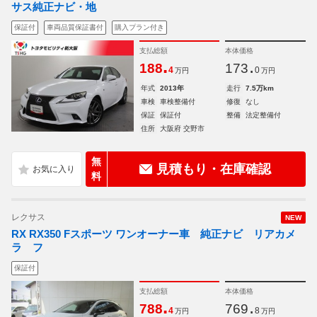
サス純正ナビ・地
保証付
車両品質保証書付
購入プラン付き
支払総額
本体価格
.
.
188
173
4
0
万円
万円
年式
2013年
走行
7.5万km
車検
車検整備付
修復
なし
保証
保証付
整備
法定整備付
住所
大阪府 交野市
無
見積もり・在庫確認
料
レクサス
NEW
RX RX350 Fスポーツ ワンオーナー車 純正ナビ リアカメ
ラ フ
保証付
支払総額
本体価格
.
.
788
769
4
8
万円
万円