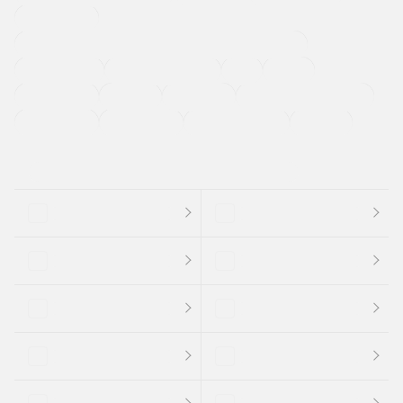
寒冷地仕様車
過給機設定モデル（ターボ・スーパーチャージャーなど)
ETC
CDプレーヤー
カーナビゲーション
禁煙車
法定整備付き
保証付き
エアバッグ
ディスチャージドランプ
支払総顔あり
クーポンあり
車両品質評価書付
新着車両