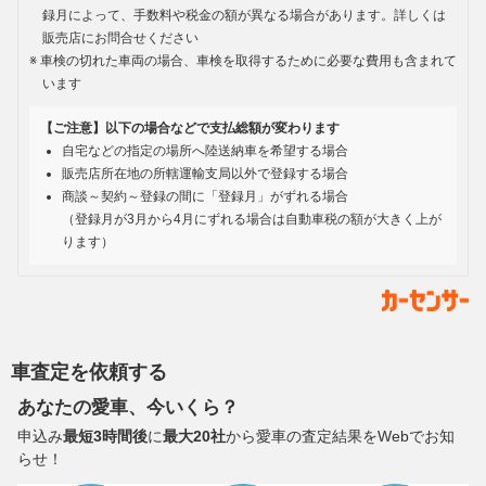
録月によって、手数料や税金の額が異なる場合があります。詳しくは
販売店にお問合せください
車検の切れた車両の場合、車検を取得するために必要な費用も含まれて
います
【ご注意】以下の場合などで支払総額が変わります
自宅などの指定の場所へ陸送納車を希望する場合
販売店所在地の所轄運輸支局以外で登録する場合
商談～契約～登録の間に「登録月」がずれる場合
（登録月が3月から4月にずれる場合は自動車税の額が大きく上が
ります）
車査定を依頼する
あなたの愛車、今いくら？
申込み
最短3時間後
に
最大20社
から愛車の査定結果をWebでお知
らせ！