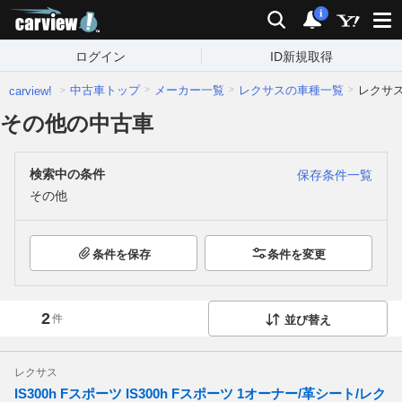
carview!
検索
通知
i
ログイン
ID新規取得
中古車トップ
メーカー一覧
レクサスの車種一覧
レクサ
carview!
その他の中古車
検索中の条件
保存条件一覧
その他
条件を保存
条件を変更
2
件
並び替え
レクサス
IS300h Fスポーツ IS300h Fスポーツ 1オーナー/革シート/レク