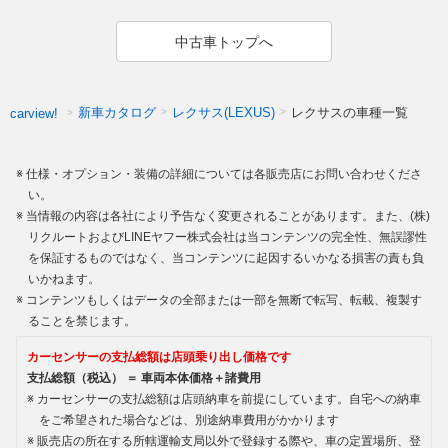
中古車トップへ
新車カタログ
レクサス(LEXUS)
レクサスの車種一覧
carview!
仕様・オプション・装備の詳細については各販売店にお問い合わせくださ
い。
当情報の内容は各社により予告なく変更されることがあります。また、(株)
リクルートおよびLINEヤフー株式会社は当コンテンツの完全性、無誤謬性
を保証するものではなく、当コンテンツに起因するいかなる損害の責も負
いかねます。
コンテンツもしくはデータの全部または一部を無断で転写、転載、複製す
ることを禁じます。
カーセンサーの支払総額は店頭乗り出し価格です
支払総額（税込） ＝ 車両本体価格＋諸費用
カーセンサーの支払総額は店頭納車を前提にしています。自宅への納車
をご希望された場合などは、別途納車費用がかかります
販売店の所在する所轄運輸支局以外で登録する際や、車の定置場所、登