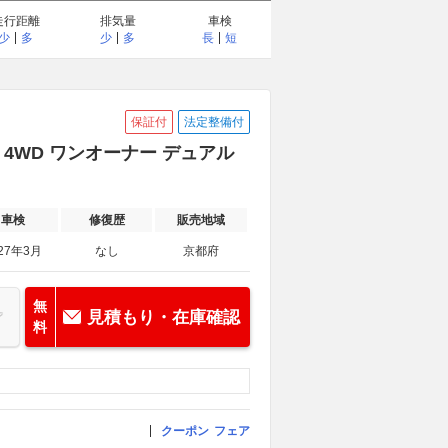
走行距離
排気量
車検
少
多
少
多
長
短
保証付
法定整備付
 4WD ワンオーナー デュアル
車検
修復歴
販売地域
27年3月
なし
京都府
無
見積もり・在庫確認
料
クーポン
フェア