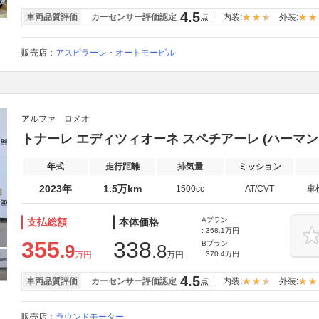
4.5
車両品質評価
カーセンサー評価認定
点
内装:
外装:
販売店：
アスピラーレ・オートモービル
アルファ ロメオ
トナーレ エディツィオーネ スペチアーレ (ハーマ
年式
走行距離
排気量
ミッション
2023年
1.5万km
1500cc
AT/CVT
車
Aプラン
支払総額
本体価格
: 368.1万円
355
338
Bプラン
.9
.8
万円
万円
: 370.4万円
4.5
車両品質評価
カーセンサー評価認定
点
内装:
外装:
販売店：
ラウンドモーター