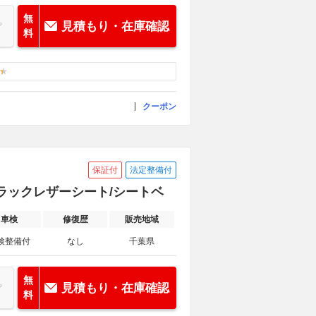
無
見積もり・在庫確認
料
クーポン
保証付
法定整備付
ラックレザーシート/シートベ
車検
修復歴
販売地域
検整備付
なし
千葉県
無
見積もり・在庫確認
料