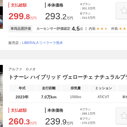
Aプラン
支払総額
本体価格
: 301.3万円
299
293
Bプラン
.8
.2
万円
万円
: 314.5万円
4.5
車両品質評価
カーセンサー評価認定
点
内装:
外装:
販売店：
LIBERALA リベラーラ熊本
アルファ ロメオ
トナーレ ハイブリッド ヴェローチェ ナチュラルブ
年式
走行距離
排気量
ミッション
2023年
7.0万km
1500cc
AT/CVT
車
Aプラン
支払総額
本体価格
: 269.1万円
260
239
Bプラン
.3
.9
万円
万円
: 270.2万円