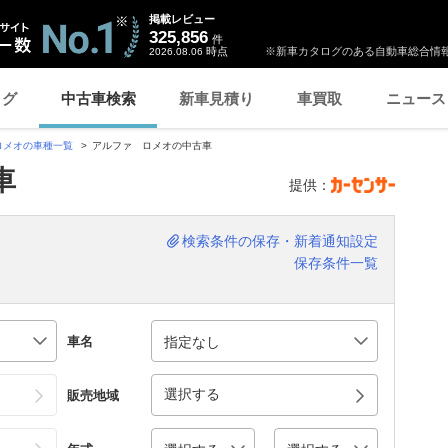
掲載レビュー
325,856
件
時点
※新車カタログのある自動車総合情報
2026.08.06
ログ
中古車検索
新車見積り
車買取
ニュース
ロメオの車種一覧
アルファ ロメオの中古車
車
提供：
検索条件の保存・新着通知設定
保存条件一覧
車名
選択する
販売地域