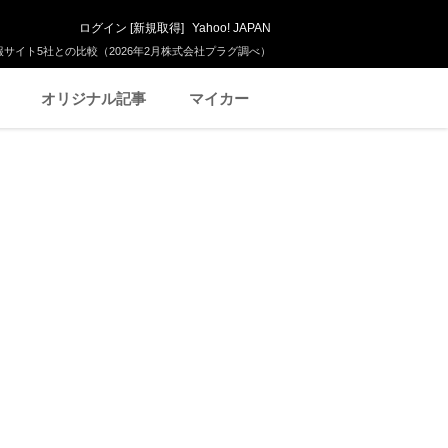
ログイン
[
新規取得
]
Yahoo! JAPAN
サイト5社との比較（2026年2月株式会社プラグ調べ）
オリジナル記事
マイカー