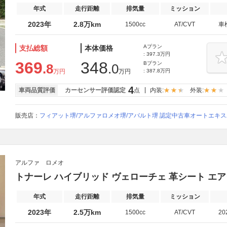
年式
走行距離
排気量
ミッション
2023年
2.8万km
1500cc
AT/CVT
車
Aプラン
支払総額
本体価格
: 397.3万円
369
348
Bプラン
.8
.0
万円
万円
: 387.8万円
4
車両品質評価
カーセンサー評価認定
点
内装:
外装:
販売店：
フィアット堺/アルファロメオ堺/アバルト堺 認定中古車オートエキ
アルファ ロメオ
トナーレ ハイブリッド ヴェローチェ 革シート エアシ
年式
走行距離
排気量
ミッション
2023年
2.5万km
1500cc
AT/CVT
20