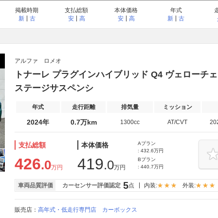
掲載時期
支払総額
本体価格
年式
新
古
安
高
安
高
新
古
アルファ ロメオ
トナーレ プラグインハイブリッド Q4 ヴェローチェ
ステージサスペンシ
年式
走行距離
排気量
ミッション
2024年
0.7万km
1300cc
AT/CVT
20
Aプラン
支払総額
本体価格
: 432.6万円
426
419
Bプラン
.0
.0
万円
万円
: 440.7万円
5
車両品質評価
カーセンサー評価認定
点
内装:
外装:
販売店：
高年式・低走行専門店 カーボックス