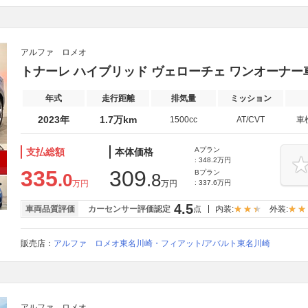
アルファ ロメオ
トナーレ ハイブリッド ヴェローチェ ワンオーナー車
年式
走行距離
排気量
ミッション
2023年
1.7万km
1500cc
AT/CVT
車
Aプラン
支払総額
本体価格
: 348.2万円
335
309
Bプラン
.0
.8
万円
万円
: 337.6万円
4.5
車両品質評価
カーセンサー評価認定
点
内装:
外装:
販売店：
アルファ ロメオ東名川崎・フィアット/アバルト東名川崎
アルファ ロメオ