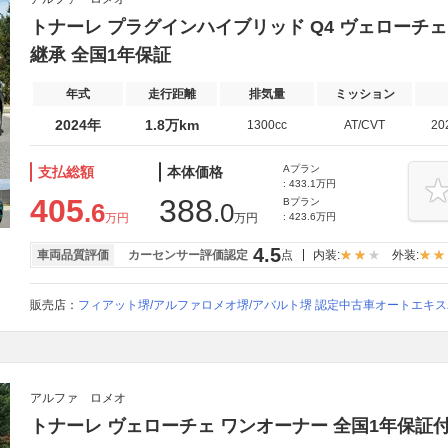
トナーレ プラグインハイブリッド Q4 ヴェローチェ
継承 全国1年保証
年式
走行距離
排気量
ミッション
2024年
1.8万km
1300cc
AT/CVT
20
Aプラン
支払総額
本体価格
: 433.1万円
405
388
Bプラン
.6
.0
万円
万円
: 423.6万円
4.5
車両品質評価
カーセンサー評価認定
点
内装:
外装:
販売店：
フィアット堺/アルファロメオ堺/アバルト堺 認定中古車オートエキ
アルファ ロメオ
トナーレ ヴェローチェ ワンオーナー 全国1年保証付 E