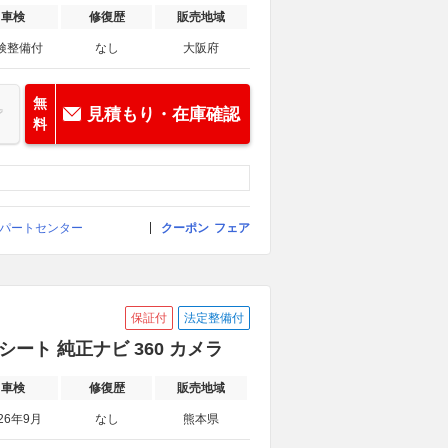
車検
修復歴
販売地域
検整備付
なし
大阪府
無
見積もり・在庫確認
料
スパートセンター
クーポン
フェア
保証付
法定整備付
ート 純正ナビ 360 カメラ
車検
修復歴
販売地域
26年9月
なし
熊本県