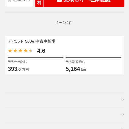
料
1
〜
1
/
1
件
アバルト 500e 中古車相場
4.6
平均本体価格：
平均走行距離：
393
5,164
.0
万円
km