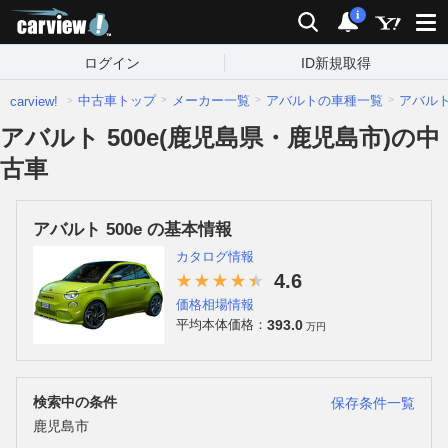
carview!
検索
通知
i
ログイン
ID新規取得
中古車トップ
メーカー一覧
アバルトの車種一覧
アバル
carview!
アバルト 500e(鹿児島県・鹿児島市)の中
古車
アバルト 500e の基本情報
カタログ情報
4.6
価格相場情報
393.0
平均本体価格：
万円
検索中の条件
保存条件一覧
鹿児島市