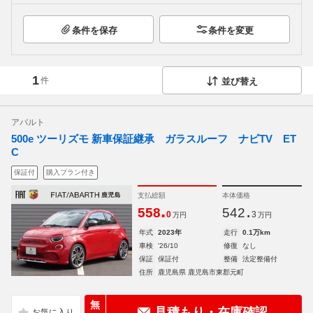
条件を保存
条件を変更
1
件
並び替え
アバルト
500e ツーリズモ 新車保証継承 ガラスルーフ ナビTV ET
C
保証付
購入プラン付き
支払総額
本体価格
.
.
558
542
0
3
万円
万円
年式
2023年
走行
0.1万km
車検
'26/10
修復
なし
保証
保証付
整備
法定整備付
住所
鹿児島県 鹿児島市東郡元町
無
見積もり・在庫確認