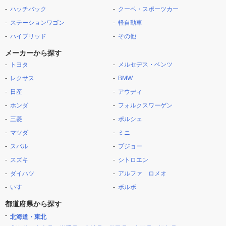
ハッチバック
クーペ・スポーツカー
ステーションワゴン
軽自動車
ハイブリッド
その他
メーカーから探す
トヨタ
メルセデス・ベンツ
レクサス
BMW
日産
アウディ
ホンダ
フォルクスワーゲン
三菱
ポルシェ
マツダ
ミニ
スバル
プジョー
スズキ
シトロエン
ダイハツ
アルファ ロメオ
いすゞ
ボルボ
都道府県から探す
北海道・東北