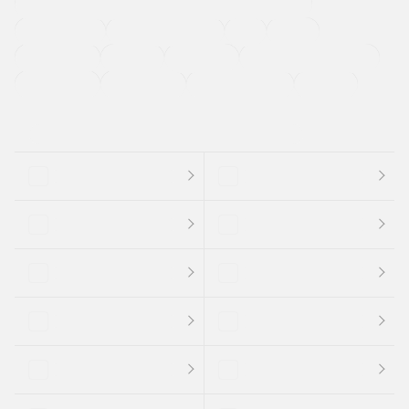
過給機設定モデル（ターボ・スーパーチャージャーなど)
ETC
CDプレーヤー
カーナビゲーション
禁煙車
法定整備付き
保証付き
エアバッグ
ディスチャージドランプ
支払総顔あり
クーポンあり
車両品質評価書付
新着車両