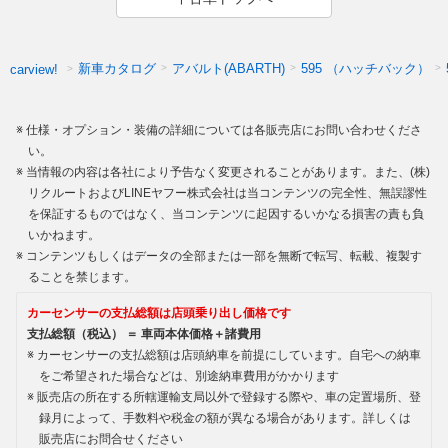
新車カタログ
アバルト(ABARTH)
595 （ハッチバック）
carview!
仕様・オプション・装備の詳細については各販売店にお問い合わせくださ
い。
当情報の内容は各社により予告なく変更されることがあります。また、(株)
リクルートおよびLINEヤフー株式会社は当コンテンツの完全性、無誤謬性
を保証するものではなく、当コンテンツに起因するいかなる損害の責も負
いかねます。
コンテンツもしくはデータの全部または一部を無断で転写、転載、複製す
ることを禁じます。
カーセンサーの支払総額は店頭乗り出し価格です
支払総額（税込） ＝ 車両本体価格＋諸費用
カーセンサーの支払総額は店頭納車を前提にしています。自宅への納車
をご希望された場合などは、別途納車費用がかかります
販売店の所在する所轄運輸支局以外で登録する際や、車の定置場所、登
録月によって、手数料や税金の額が異なる場合があります。詳しくは
販売店にお問合せください