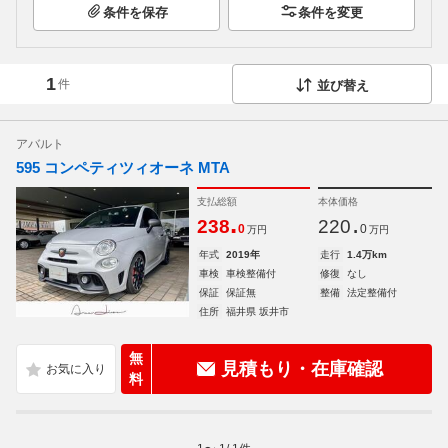
条件を保存
条件を変更
1
件
並び替え
アバルト
595 コンペティツィオーネ MTA
支払総額
本体価格
.
.
238
220
0
0
万円
万円
年式
2019年
走行
1.4万km
車検
車検整備付
修復
なし
保証
保証無
整備
法定整備付
住所
福井県 坂井市
無
見積もり・在庫確認
料