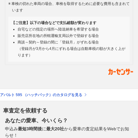
車検の切れた車両の場合、車検を取得するために必要な費用も含まれて
います
【ご注意】以下の場合などで支払総額が変わります
自宅などの指定の場所へ陸送納車を希望する場合
販売店所在地の所轄運輸支局以外で登録する場合
商談～契約～登録の間に「登録月」がずれる場合
（登録月が3月から4月にずれる場合は自動車税の額が大きく上が
ります）
アバルト 595 （ハッチバック）のカタログを見る
車査定を依頼する
あなたの愛車、今いくら？
申込み
最短3時間後
に
最大20社
から愛車の査定結果をWebでお知
らせ！