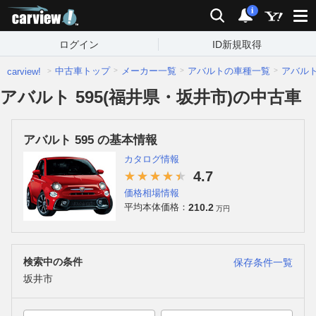
carview!
検索
通知
i
ログイン
ID新規取得
中古車トップ
メーカー一覧
アバルトの車種一覧
アバル
carview!
アバルト 595(福井県・坂井市)の中古車
アバルト 595 の基本情報
カタログ情報
4.7
価格相場情報
210.2
平均本体価格：
万円
検索中の条件
保存条件一覧
坂井市