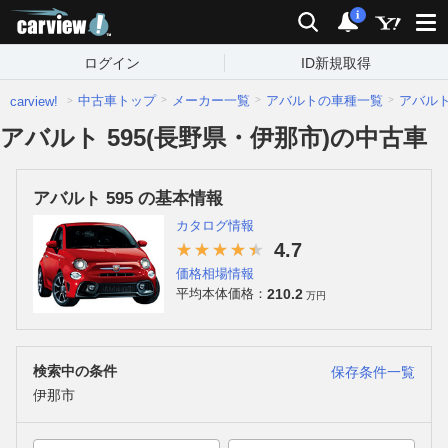
carview!
検索
通知
i
ログイン
ID新規取得
中古車トップ
メーカー一覧
アバルトの車種一覧
アバル
carview!
アバルト 595(長野県・伊那市)の中古車
アバルト 595 の基本情報
カタログ情報
4.7
価格相場情報
210.2
平均本体価格：
万円
検索中の条件
保存条件一覧
伊那市