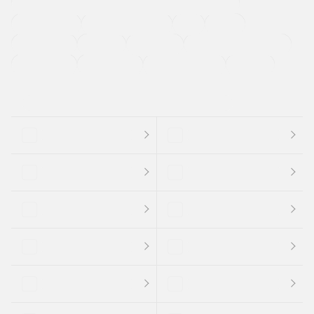
過給機設定モデル（ターボ・スーパーチャージャーなど)
ETC
CDプレーヤー
カーナビゲーション
禁煙車
法定整備付き
保証付き
エアバッグ
ディスチャージドランプ
支払総顔あり
クーポンあり
車両品質評価書付
新着車両