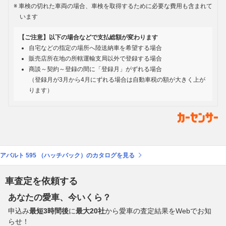
車検の切れた車両の場合、車検を取得するために必要な費用も含まれて
います
【ご注意】以下の場合などで支払総額が変わります
自宅などの指定の場所へ陸送納車を希望する場合
販売店所在地の所轄運輸支局以外で登録する場合
商談～契約～登録の間に「登録月」がずれる場合
（登録月が3月から4月にずれる場合は自動車税の額が大きく上が
ります）
アバルト 595 （ハッチバック）のカタログを見る
車査定を依頼する
あなたの愛車、今いくら？
申込み
最短3時間後
に
最大20社
から愛車の査定結果をWebでお知
らせ！