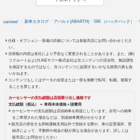
新車カタログ
アバルト(ABARTH)
595 （ハッチバック）
carview!
仕様・オプション・装備の詳細については各販売店にお問い合わせくださ
い。
当情報の内容は各社により予告なく変更されることがあります。また、(株)
リクルートおよびLINEヤフー株式会社は当コンテンツの完全性、無誤謬性
を保証するものではなく、当コンテンツに起因するいかなる損害の責も負
いかねます。
コンテンツもしくはデータの全部または一部を無断で転写、転載、複製す
ることを禁じます。
カーセンサーの支払総額は店頭乗り出し価格です
支払総額（税込） ＝ 車両本体価格＋諸費用
カーセンサーの支払総額は店頭納車を前提にしています。自宅への納車
をご希望された場合などは、別途納車費用がかかります
販売店の所在する所轄運輸支局以外で登録する際や、車の定置場所、登
録月によって、手数料や税金の額が異なる場合があります。詳しくは
販売店にお問合せください