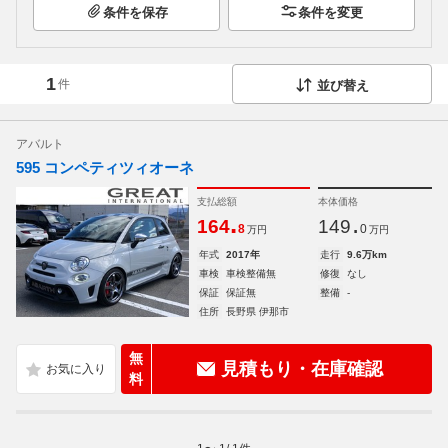
条件を保存
条件を変更
1
件
並び替え
アバルト
595 コンペティツィオーネ
支払総額
本体価格
.
.
164
149
8
0
万円
万円
年式
2017年
走行
9.6万km
車検
車検整備無
修復
なし
保証
保証無
整備
-
住所
長野県 伊那市
無
見積もり・在庫確認
料