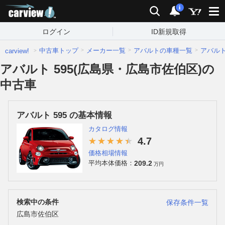
carview!
検索
通知
i
ログイン
ID新規取得
中古車トップ
メーカー一覧
アバルトの車種一覧
アバル
carview!
アバルト 595(広島県・広島市佐伯区)の
中古車
アバルト 595 の基本情報
カタログ情報
4.7
価格相場情報
209.2
平均本体価格：
万円
検索中の条件
保存条件一覧
広島市佐伯区