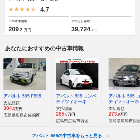
4.7
平均本体価格：
平均走行距離：
209
39,724
.2
万円
km
あなたにおすすめの中古車情報
アバルト 595 F595
アバルト 595 コンペ
アバルト 595 
ティツィオーネ
ティツィオーネ
支払総額
ィーレ
304
支払総額
支払総額
.3
万円
285
273
.0
万円
.9
万円
広島県広島市佐伯区
広島県広島市西区
広島県広島市西
アバルト 595の中古車をもっと見る