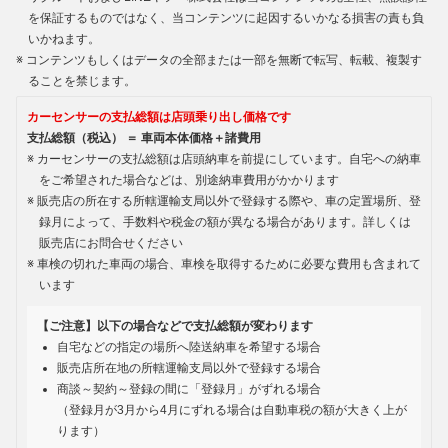
を保証するものではなく、当コンテンツに起因するいかなる損害の責も負
いかねます。
コンテンツもしくはデータの全部または一部を無断で転写、転載、複製す
ることを禁じます。
カーセンサーの支払総額は店頭乗り出し価格です
支払総額（税込） ＝ 車両本体価格＋諸費用
カーセンサーの支払総額は店頭納車を前提にしています。自宅への納車
をご希望された場合などは、別途納車費用がかかります
販売店の所在する所轄運輸支局以外で登録する際や、車の定置場所、登
録月によって、手数料や税金の額が異なる場合があります。詳しくは
販売店にお問合せください
車検の切れた車両の場合、車検を取得するために必要な費用も含まれて
います
【ご注意】以下の場合などで支払総額が変わります
自宅などの指定の場所へ陸送納車を希望する場合
販売店所在地の所轄運輸支局以外で登録する場合
商談～契約～登録の間に「登録月」がずれる場合
（登録月が3月から4月にずれる場合は自動車税の額が大きく上が
ります）