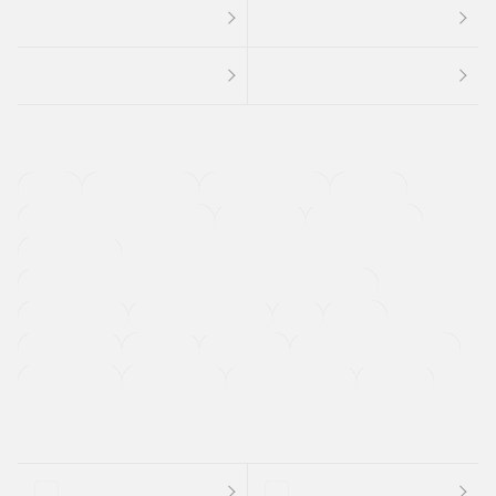
４ＷＤ
定期点検記録簿
ワンオーナーカー
福祉車両
メーカー系販売店取り扱い車
修復歴無し
アルミホイール
寒冷地仕様車
過給機設定モデル（ターボ・スーパーチャージャーなど)
ETC
CDプレーヤー
カーナビゲーション
禁煙車
法定整備付き
保証付き
エアバッグ
ディスチャージドランプ
支払総顔あり
クーポンあり
車両品質評価書付
新着車両