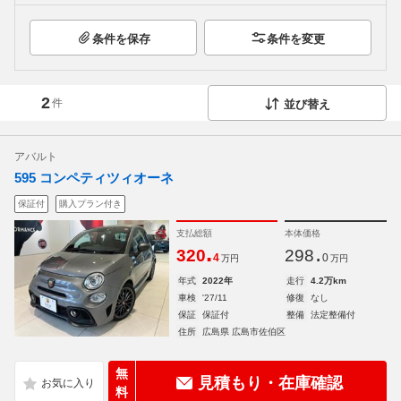
条件を保存
条件を変更
2
件
並び替え
アバルト
595 コンペティツィオーネ
保証付
購入プラン付き
支払総額
本体価格
.
.
320
298
4
0
万円
万円
年式
2022年
走行
4.2万km
車検
'27/11
修復
なし
保証
保証付
整備
法定整備付
住所
広島県 広島市佐伯区
無
見積もり・在庫確認
料