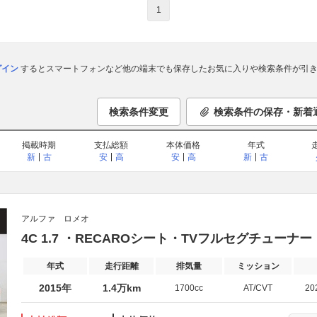
1
ログイン
するとスマートフォンなど他の端末でも保存したお気に入りや検索条件が引き
検索条件変更
検索条件の保存・新着
掲載時期
支払総額
本体価格
年式
新
古
安
高
安
高
新
古
アルファ ロメオ
4C 1.7 ・RECAROシート・TVフルセグチューナ
年式
走行距離
排気量
ミッション
2015年
1.4万km
1700cc
AT/CVT
20