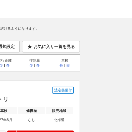
継げるようになります。
通知設定
お気に入り一覧を見る
走行距離
排気量
車検
少
多
少
多
長
短
法定整備付
ー・リ
車検
修復歴
販売地域
27年6月
なし
北海道