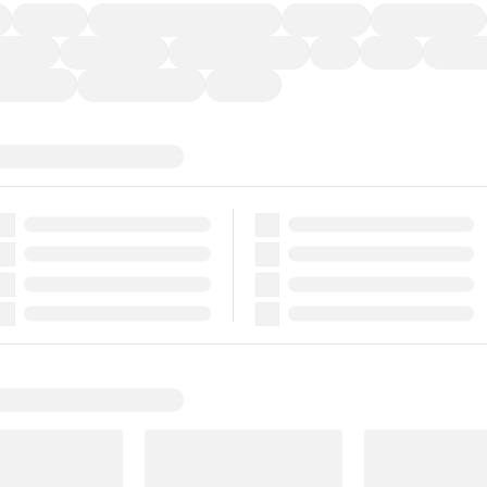
福祉車両
メーカー系販売店取り扱い車
修復歴無し
アルミホイール
ーなど)
CDプレーヤー
カーナビゲーション
ETC
禁煙車
法定整備
ーポンあり
車両品質評価書付
新着車両