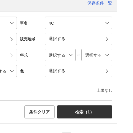
保存条件一覧
車名
選択する
販売地域
～
年式
選択する
色
上限なし
条件クリア
検索（
1
）