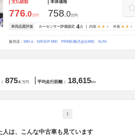
支払総額
本体価格
776
758
.0
.0
万円
万円
4
車両品質評価
カーセンサー評価認定
点
内装:
外装:
販売店：
MID.α GROUP MID PRIME/株式会社MID ALFA
875
18,615
：
平均走行距離：
.6
万円
km
1
た人は、こんな中古車も見ています