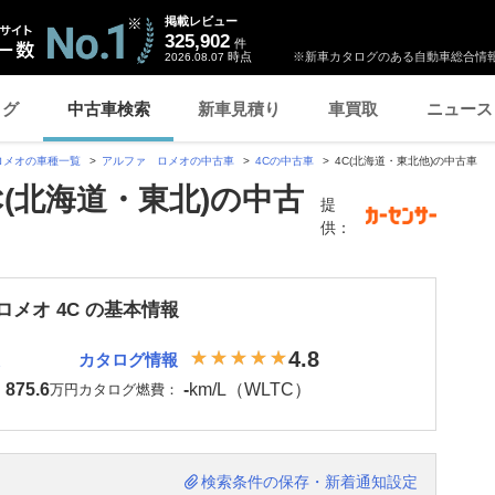
掲載レビュー
325,902
件
時点
※新車カタログのある自動車総合情報
2026.08.07
ログ
中古車検索
新車見積り
車買取
ニュース
ロメオの車種一覧
アルファ ロメオの中古車
4Cの中古車
4C(北海道・東北他)の中古車
C(北海道・東北)の中古
提
供：
メオ 4C の基本情報
4.8
カタログ情報
875.6
-
km/L（WLTC）
：
万円
カタログ燃費：
検索条件の保存・新着通知設定