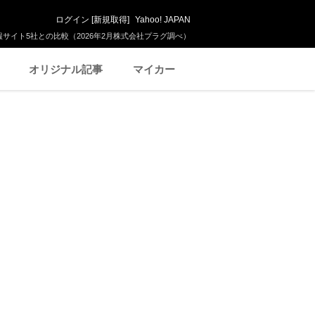
ログイン
[
新規取得
]
Yahoo! JAPAN
サイト5社との比較（2026年2月株式会社プラグ調べ）
オリジナル記事
マイカー