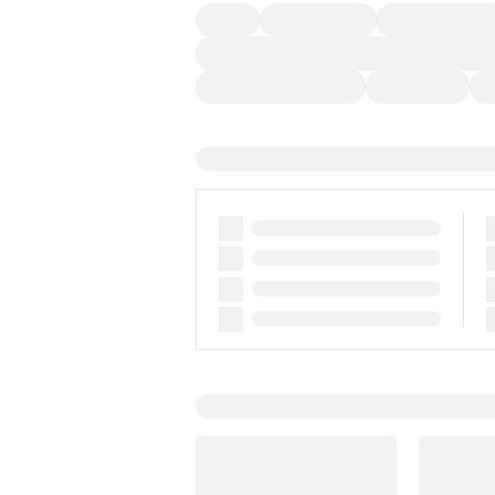
４ＷＤ
定期点検記録簿
ワンオーナーカー
過給機設定モデル（ターボ・スーパーチャージャ
ディスチャージドランプ
支払総顔あり
ク