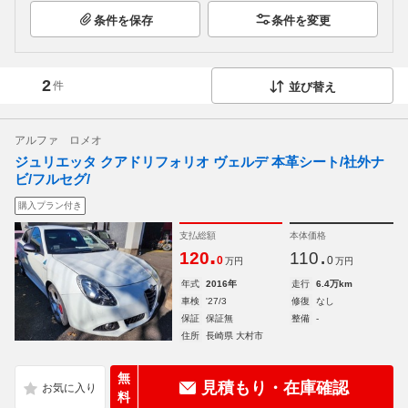
条件を保存
条件を変更
2
件
並び替え
アルファ ロメオ
ジュリエッタ クアドリフォリオ ヴェルデ 本革シート/社外ナ
ビ/フルセグ/
購入プラン付き
支払総額
本体価格
.
.
120
110
0
0
万円
万円
年式
2016年
走行
6.4万km
車検
'27/3
修復
なし
保証
保証無
整備
-
住所
長崎県 大村市
無
見積もり・在庫確認
料