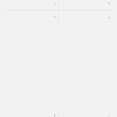
４ＷＤ
定期点検記録簿
ワンオーナーカー
福祉車両
メーカー系販売店取り扱い車
修復歴無し
アルミホイール
寒冷地仕様車
過給機設定モデル（ターボ・スーパーチャージャーなど)
ETC
CDプレーヤー
カーナビゲーション
禁煙車
法定整備付き
保証付き
エアバッグ
ディスチャージドランプ
支払総顔あり
クーポンあり
車両品質評価書付
新着車両