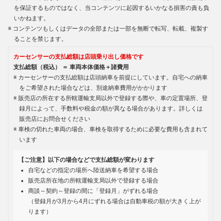
を保証するものではなく、当コンテンツに起因するいかなる損害の責も負
いかねます。
コンテンツもしくはデータの全部または一部を無断で転写、転載、複製す
ることを禁じます。
カーセンサーの支払総額は店頭乗り出し価格です
支払総額（税込） ＝ 車両本体価格＋諸費用
カーセンサーの支払総額は店頭納車を前提にしています。自宅への納車
をご希望された場合などは、別途納車費用がかかります
販売店の所在する所轄運輸支局以外で登録する際や、車の定置場所、登
録月によって、手数料や税金の額が異なる場合があります。詳しくは
販売店にお問合せください
車検の切れた車両の場合、車検を取得するために必要な費用も含まれて
います
【ご注意】以下の場合などで支払総額が変わります
自宅などの指定の場所へ陸送納車を希望する場合
販売店所在地の所轄運輸支局以外で登録する場合
商談～契約～登録の間に「登録月」がずれる場合
（登録月が3月から4月にずれる場合は自動車税の額が大きく上が
ります）