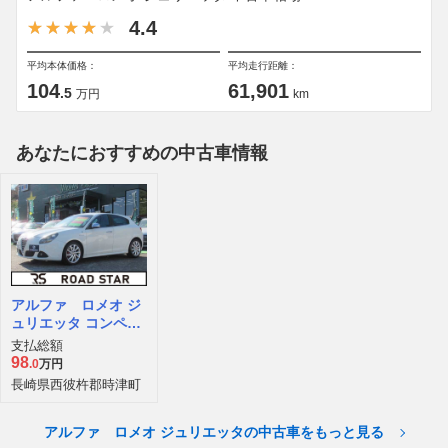
4.4
平均本体価格：
平均走行距離：
104
61,901
.5
万円
km
あなたにおすすめの中古車情報
アルファ ロメオ ジ
ュリエッタ コンペテ
ィツォーネ
支払総額
98
.0
万円
長崎県西彼杵郡時津町
アルファ ロメオ ジュリエッタの中古車をもっと見る