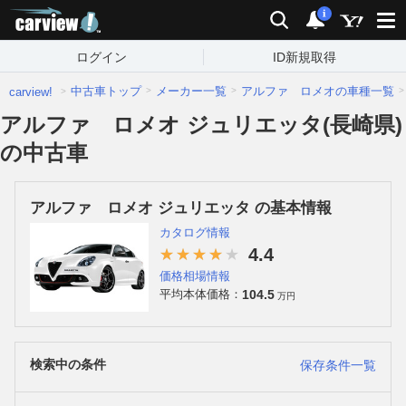
carview!
検索
通知
i
ログイン
ID新規取得
中古車トップ
メーカー一覧
アルファ ロメオの車種一覧
carview!
アルファ ロメオ ジュリエッタ(長崎県)
の中古車
アルファ ロメオ ジュリエッタ の基本情報
カタログ情報
4.4
価格相場情報
104.5
平均本体価格：
万円
検索中の条件
保存条件一覧