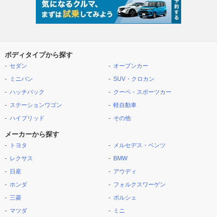
ボディタイプから探す
セダン
オープンカー
ミニバン
SUV・クロカン
ハッチバック
クーペ・スポーツカー
ステーションワゴン
軽自動車
ハイブリッド
その他
メーカーから探す
トヨタ
メルセデス・ベンツ
レクサス
BMW
日産
アウディ
ホンダ
フォルクスワーゲン
三菱
ポルシェ
マツダ
ミニ