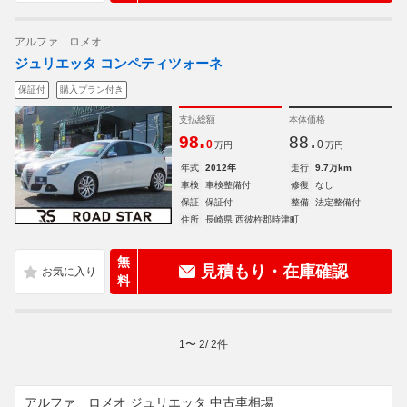
アルファ ロメオ
ジュリエッタ コンペティツォーネ
保証付
購入プラン付き
支払総額
本体価格
.
.
98
88
0
0
万円
万円
年式
2012年
走行
9.7万km
車検
車検整備付
修復
なし
保証
保証付
整備
法定整備付
住所
長崎県 西彼杵郡時津町
無
見積もり・在庫確認
料
1
〜
2
/
2
件
アルファ ロメオ ジュリエッタ 中古車相場