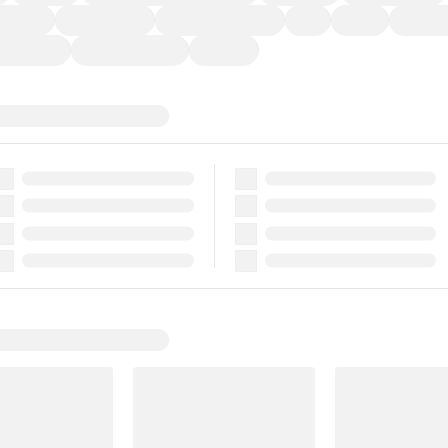
ーなど)
CDプレーヤー
カーナビゲーション
ETC
禁煙車
法定整備
ーポンあり
車両品質評価書付
新着車両