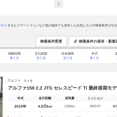
1
ログイン
するとスマートフォンなど他の端末でも保存したお気に入りや検索条件が引き
検索条件変更
検索条件の保存・新着
掲載時期
支払総額
本体価格
年式
新
古
安
高
安
高
新
古
アルファ ロメオ
アルファ159 2.2 JTS セレスピード TI 最終後期モ
年式
走行距離
排気量
ミッション
2010年
4.8万km
2200cc
AT/CVT
車