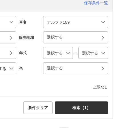
保存条件一覧
車名
選択する
販売地域
～
年式
選択する
色
上限なし
条件クリア
検索（
1
）