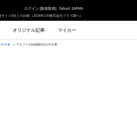
ログイン
[
新規取得
]
Yahoo! JAPAN
サイト5社との比較（2026年2月株式会社プラグ調べ）
オリジナル記事
マイカー
)の中古車
アルファ159(函館市)の中古車