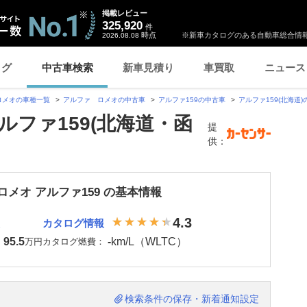
掲載レビュー
325,920
件
時点
※新車カタログのある自動車総合情報
2026.08.08
ログ
中古車検索
新車見積り
車買取
ニュース
ロメオの車種一覧
アルファ ロメオの中古車
アルファ159の中古車
アルファ159(北海道
ルファ159(北海道・函
提
供：
メオ アルファ159 の基本情報
4.3
カタログ情報
95.5
-
km/L（WLTC）
：
万円
カタログ燃費：
検索条件の保存・新着通知設定