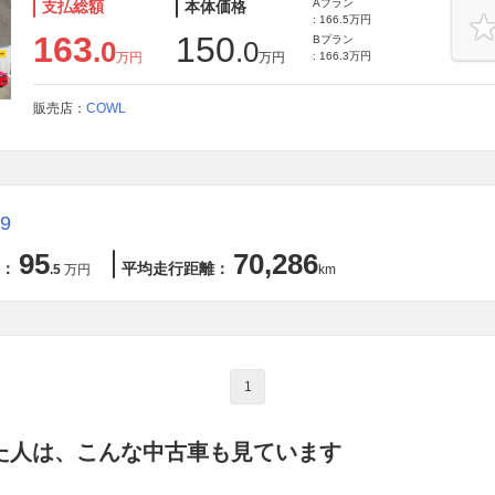
Aプラン
支払総額
本体価格
: 166.5万円
163
150
Bプラン
.0
.0
万円
万円
: 166.3万円
販売店：
COWL
9
95
70,286
：
平均走行距離：
.5
万円
km
1
た人は、こんな中古車も見ています