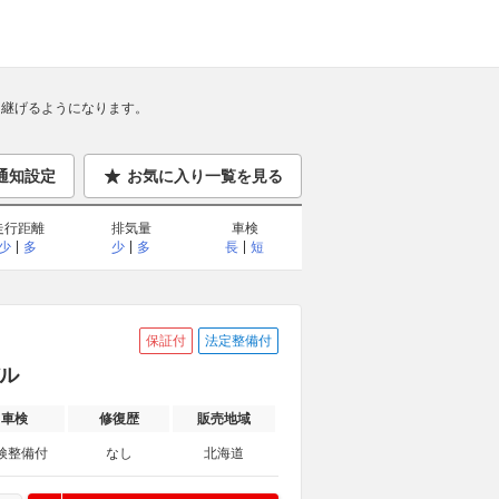
継げるようになります。
通知設定
お気に入り一覧を見る
走行距離
排気量
車検
少
多
少
多
長
短
保証付
法定整備付
デル
車検
修復歴
販売地域
検整備付
なし
北海道