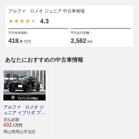
アルファ ロメオ ジュニア 中古車相場
4.3
平均本体価格：
平均走行距離：
418
2,562
.4
万円
km
あなたにおすすめの中古車情報
アルファ ロメオ ジ
ュニア イブリダ プレ
ミアム
支払総額
432
.8
万円
岡山県岡山市北区