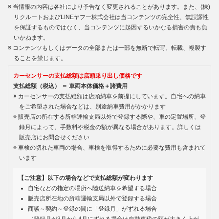
当情報の内容は各社により予告なく変更されることがあります。また、(株)
リクルートおよびLINEヤフー株式会社は当コンテンツの完全性、無誤謬性
を保証するものではなく、当コンテンツに起因するいかなる損害の責も負
いかねます。
コンテンツもしくはデータの全部または一部を無断で転写、転載、複製す
ることを禁じます。
カーセンサーの支払総額は店頭乗り出し価格です
支払総額（税込） ＝ 車両本体価格＋諸費用
カーセンサーの支払総額は店頭納車を前提にしています。自宅への納車
をご希望された場合などは、別途納車費用がかかります
販売店の所在する所轄運輸支局以外で登録する際や、車の定置場所、登
録月によって、手数料や税金の額が異なる場合があります。詳しくは
販売店にお問合せください
車検の切れた車両の場合、車検を取得するために必要な費用も含まれて
います
【ご注意】以下の場合などで支払総額が変わります
自宅などの指定の場所へ陸送納車を希望する場合
販売店所在地の所轄運輸支局以外で登録する場合
商談～契約～登録の間に「登録月」がずれる場合