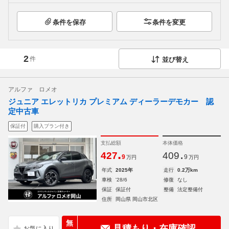
条件を保存
条件を変更
2
件
並び替え
アルファ ロメオ
ジュニア エレットリカ プレミアム ディーラーデモカー 認
定中古車
保証付
購入プラン付き
支払総額
本体価格
.
.
427
409
9
9
万円
万円
年式
2025年
走行
0.2万km
車検
'28/6
修復
なし
保証
保証付
整備
法定整備付
住所
岡山県 岡山市北区
無
見積もり・在庫確認