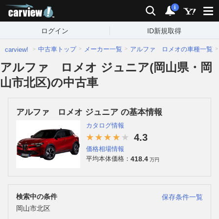
carview!
検索
通知
i
ログイン
ID新規取得
中古車トップ
メーカー一覧
アルファ ロメオの車種一覧
carview!
アルファ ロメオ ジュニア(岡山県・岡
山市北区)の中古車
アルファ ロメオ ジュニア の基本情報
カタログ情報
4.3
価格相場情報
418.4
平均本体価格：
万円
検索中の条件
保存条件一覧
岡山市北区