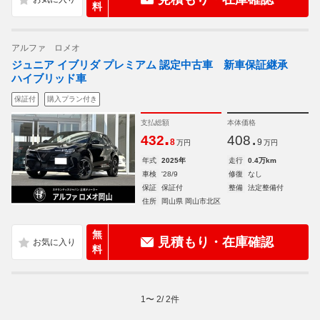
料
アルファ ロメオ
ジュニア イブリダ プレミアム 認定中古車 新車保証継承
ハイブリッド車
保証付
購入プラン付き
支払総額
本体価格
.
.
432
408
8
9
万円
万円
年式
2025年
走行
0.4万km
車検
'28/9
修復
なし
保証
保証付
整備
法定整備付
住所
岡山県 岡山市北区
無
見積もり・在庫確認
料
1
〜
2
/
2
件