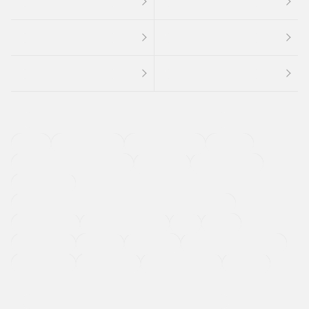
４ＷＤ
定期点検記録簿
ワンオーナーカー
福祉車両
メーカー系販売店取り扱い車
修復歴無し
アルミホイール
寒冷地仕様車
過給機設定モデル（ターボ・スーパーチャージャーなど)
ETC
CDプレーヤー
カーナビゲーション
禁煙車
法定整備付き
保証付き
エアバッグ
ディスチャージドランプ
支払総顔あり
クーポンあり
車両品質評価書付
新着車両