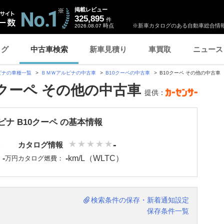
掲載レビュー
325,895
件
時点
※新車カタログのある自動車総合情報
2026.08.07
ログ
中古車検索
新車見積り
車買取
ニュース
ピナの車種一覧
ＢＭＷアルピナの中古車
B10クーペの中古車
B10クーペ その他の中古車
0クーペ その他の中古車
提供：
ナ B10クーペ の基本情報
-
カタログ情報
-
-
km/L（WLTC）
：
万円
カタログ燃費：
検索条件の保存・新着通知設定
保存条件一覧