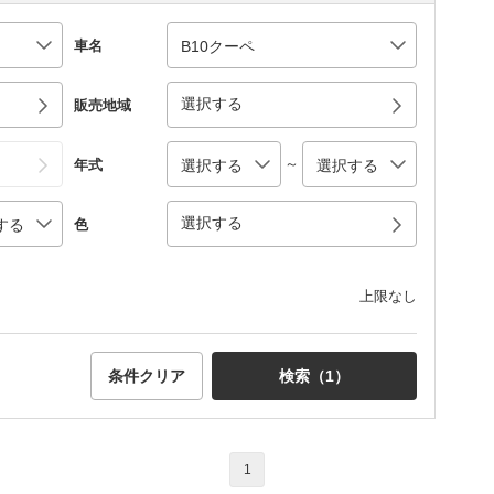
車名
選択する
販売地域
～
年式
選択する
色
上限なし
条件クリア
検索（
1
）
1