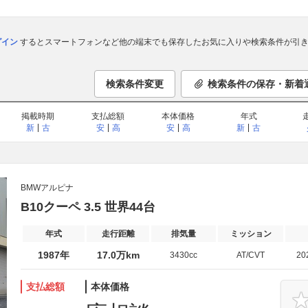
ログイン
するとスマートフォンなど他の端末でも保存したお気に入りや検索条件が引き
検索条件変更
検索条件の保存・新着
掲載時期
支払総額
本体価格
年式
新
古
安
高
安
高
新
古
BMWアルピナ
B10クーペ 3.5 世界44台
年式
走行距離
排気量
ミッション
1987年
17.0万km
3430cc
AT/CVT
20
支払総額
本体価格