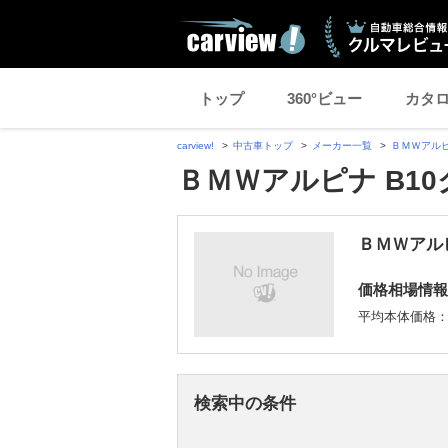
トップ
360°ビュー
カタ
carview!
中古車トップ
メーカー一覧
ＢＭＷアル
ＢＭＷアルピナ B1
ＢＭＷアルピ
価格相場情報
平均本体価格
検索中の条件