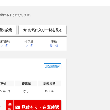
継げるようになります。
通知設定
お気に入り一覧を見る
走行距離
排気量
車検
少
多
少
多
長
短
法定整備付
車検
修復歴
販売地域
27年9月
なし
埼玉県
無
見積もり・在庫確認
料