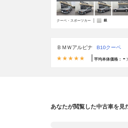
銀
クーペ・スポーツカー
ＢＭＷアルピナ
B10クーペ
-
平均本体価格：
あなたが閲覧した中古車を見