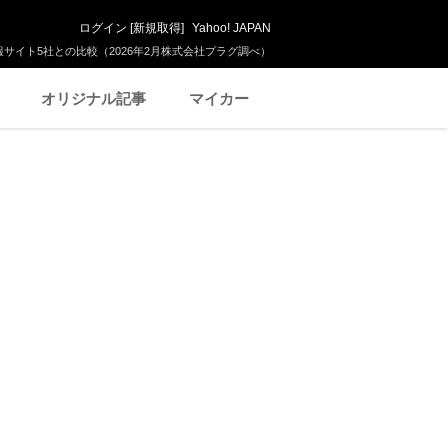
ログイン
[
新規取得
]
Yahoo! JAPAN
サイト5社との比較（2026年2月株式会社プラグ調べ）
オリジナル記事
マイカー