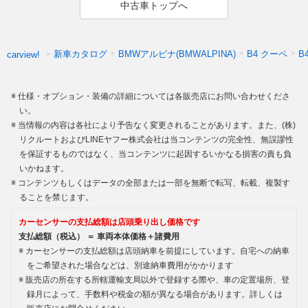
中古車トップへ
新車カタログ
BMWアルピナ(BMWALPINA)
B4 クーペ
B
carview!
仕様・オプション・装備の詳細については各販売店にお問い合わせくださ
い。
当情報の内容は各社により予告なく変更されることがあります。また、(株)
リクルートおよびLINEヤフー株式会社は当コンテンツの完全性、無誤謬性
を保証するものではなく、当コンテンツに起因するいかなる損害の責も負
いかねます。
コンテンツもしくはデータの全部または一部を無断で転写、転載、複製す
ることを禁じます。
カーセンサーの支払総額は店頭乗り出し価格です
支払総額（税込） ＝ 車両本体価格＋諸費用
カーセンサーの支払総額は店頭納車を前提にしています。自宅への納車
をご希望された場合などは、別途納車費用がかかります
販売店の所在する所轄運輸支局以外で登録する際や、車の定置場所、登
録月によって、手数料や税金の額が異なる場合があります。詳しくは