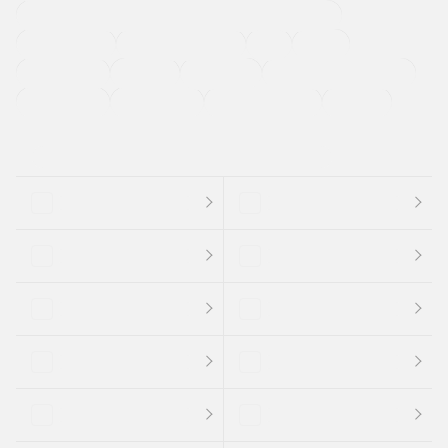
過給機設定モデル（ターボ・スーパーチャージャーなど)
ETC
CDプレーヤー
カーナビゲーション
禁煙車
法定整備付き
保証付き
エアバッグ
ディスチャージドランプ
支払総顔あり
クーポンあり
車両品質評価書付
新着車両