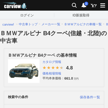
carview!
検索
通知
i
ログイン
ID新規取得
中古車トップ
メーカー一覧
ＢＭＷアルピナの車種一覧
carview!
ＢＭＷアルピナ B4クーペ(信越・北陸)の
中古車
ＢＭＷアルピナ B4クーペ の基本情報
カタログ情報
4.8
価格相場情報
661.0
平均本体価格：
万円
検索中の条件
保存条件一覧