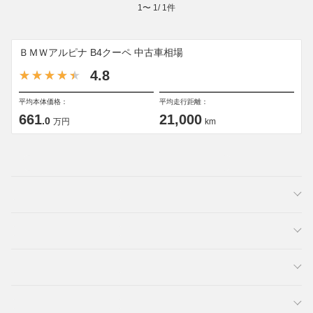
1
〜
1
/
1
件
ＢＭＷアルピナ B4クーペ 中古車相場
4.8
平均本体価格：
平均走行距離：
661
21,000
.0
万円
km