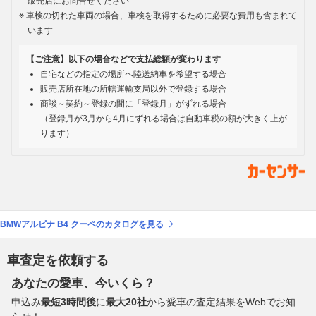
販売店にお問合せください
車検の切れた車両の場合、車検を取得するために必要な費用も含まれて
います
【ご注意】以下の場合などで支払総額が変わります
自宅などの指定の場所へ陸送納車を希望する場合
販売店所在地の所轄運輸支局以外で登録する場合
商談～契約～登録の間に「登録月」がずれる場合
（登録月が3月から4月にずれる場合は自動車税の額が大きく上が
ります）
BMWアルピナ B4 クーペのカタログを見る
車査定を依頼する
あなたの愛車、今いくら？
申込み
最短3時間後
に
最大20社
から愛車の査定結果をWebでお知