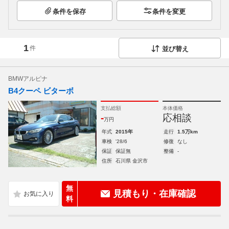
条件を保存
条件を変更
1
件
並び替え
BMWアルピナ
B4クーペ ビターボ
支払総額
本体価格
-
応相談
万円
年式
2015年
走行
1.5万km
車検
'28/6
修復
なし
保証
保証無
整備
-
住所
石川県 金沢市
無
見積もり・在庫確認
料