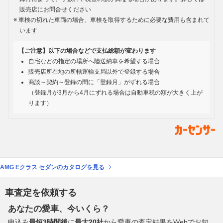
販売店にお問合せください
車検の切れた車両の場合、車検を取得するために必要な費用も含まれて
います
【ご注意】以下の場合などで支払総額が変わります
自宅などの指定の場所へ陸送納車を希望する場合
販売店所在地の所轄運輸支局以外で登録する場合
商談～契約～登録の間に「登録月」がずれる場合
（登録月が3月から4月にずれる場合は自動車税の額が大きく上が
ります）
AMG Eクラス セダンのカタログを見る
車査定を依頼する
あなたの愛車、今いくら？
申込み
最短3時間後
に
最大20社
から愛車の査定結果をWebでお知