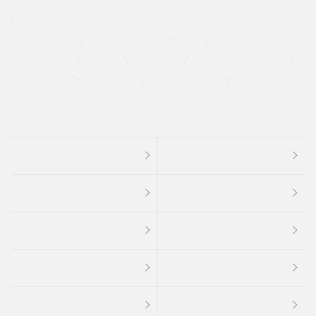
寒冷地仕様車
過給機設定モデル（ターボ・スーパーチャージャーなど)
ETC
CDプレーヤー
カーナビゲーション
禁煙車
法定整備付き
保証付き
エアバッグ
ディスチャージドランプ
支払総顔あり
クーポンあり
車両品質評価書付
新着車両