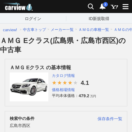
carview!
検索
通知
i
ログイン
ID新規取得
中古車トップ
メーカー一覧
ＡＭＧの車種一覧
ＡＭＧの
carview!
ＡＭＧ Eクラス(広島県・広島市西区)の
中古車
ＡＭＧ Eクラス の基本情報
カタログ情報
4.1
価格相場情報
479.2
平均本体価格：
万円
検索中の条件
保存条件一覧
広島市西区