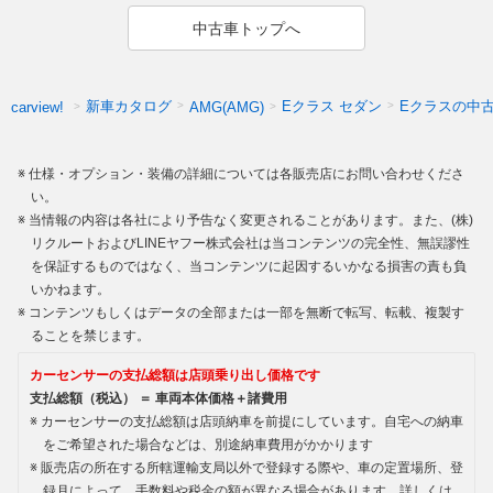
中古車トップへ
新車カタログ
Eクラス セダン
Eクラスの中
carview!
AMG(AMG)
仕様・オプション・装備の詳細については各販売店にお問い合わせくださ
い。
当情報の内容は各社により予告なく変更されることがあります。また、(株)
リクルートおよびLINEヤフー株式会社は当コンテンツの完全性、無誤謬性
を保証するものではなく、当コンテンツに起因するいかなる損害の責も負
いかねます。
コンテンツもしくはデータの全部または一部を無断で転写、転載、複製す
ることを禁じます。
カーセンサーの支払総額は店頭乗り出し価格です
支払総額（税込） ＝ 車両本体価格＋諸費用
カーセンサーの支払総額は店頭納車を前提にしています。自宅への納車
をご希望された場合などは、別途納車費用がかかります
販売店の所在する所轄運輸支局以外で登録する際や、車の定置場所、登
録月によって、手数料や税金の額が異なる場合があります。詳しくは