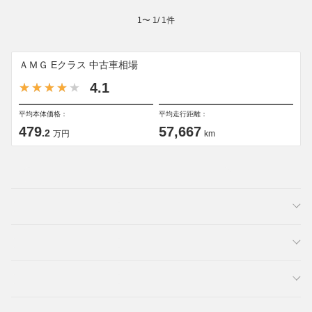
1
〜
1
/
1
件
ＡＭＧ Eクラス 中古車相場
4.1
平均本体価格：
平均走行距離：
479
57,667
.2
万円
km