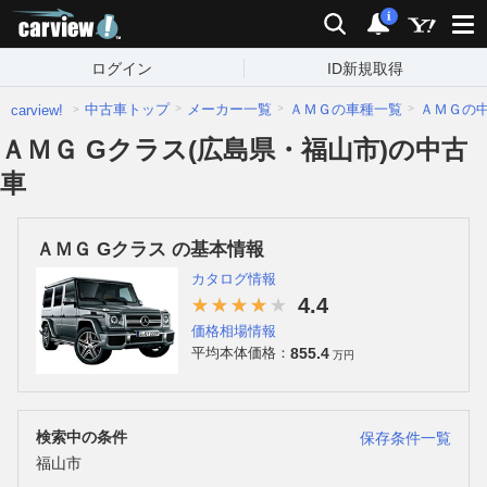
carview!
検索
通知
i
ログイン
ID新規取得
中古車トップ
メーカー一覧
ＡＭＧの車種一覧
ＡＭＧの
carview!
ＡＭＧ Gクラス(広島県・福山市)の中古
車
ＡＭＧ Gクラス の基本情報
カタログ情報
4.4
価格相場情報
855.4
平均本体価格：
万円
検索中の条件
保存条件一覧
福山市