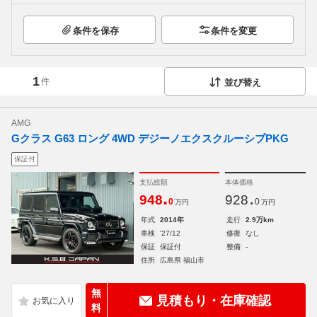
条件を保存
条件を変更
1
件
並び替え
AMG
Gクラス G63 ロング 4WD デジーノエクスクルーシブPKG
保証付
支払総額
本体価格
.
.
948
928
0
0
万円
万円
年式
2014年
走行
2.9万km
車検
'27/12
修復
なし
保証
保証付
整備
-
住所
広島県 福山市
無
見積もり・在庫確認
料