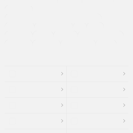
メーカー系販売店取り扱い車
修復歴無し
アルミホイール
寒冷地仕様車
過給機設定モデル（ターボ・スーパーチャージャーなど)
ETC
CDプレーヤー
カーナビゲーション
禁煙車
法定整備付き
保証付き
エアバッグ
ディスチャージドランプ
支払総顔あり
クーポンあり
車両品質評価書付
新着車両