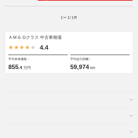
1
〜
1
/
1
件
ＡＭＧ Gクラス 中古車相場
4.4
平均本体価格：
平均走行距離：
855
59,974
.4
万円
km