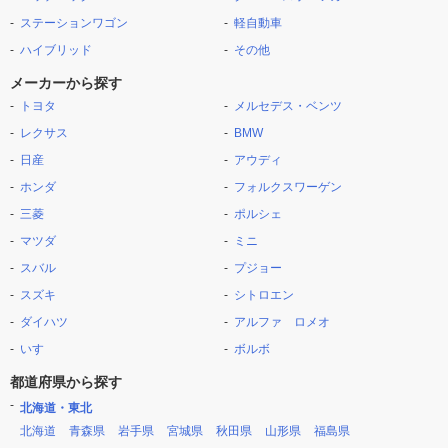
ステーションワゴン
軽自動車
ハイブリッド
その他
メーカーから探す
トヨタ
メルセデス・ベンツ
レクサス
BMW
日産
アウディ
ホンダ
フォルクスワーゲン
三菱
ポルシェ
マツダ
ミニ
スバル
プジョー
スズキ
シトロエン
ダイハツ
アルファ ロメオ
いすゞ
ボルボ
都道府県から探す
北海道・東北
北海道
青森県
岩手県
宮城県
秋田県
山形県
福島県