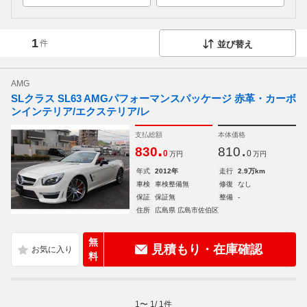
1
件
並び替え
AMG
SLクラス SL63 AMGパフォーマンスパッケージ 赤革・カーボ
ンインテリア/エクステリア/レ
支払総額
本体価格
.
.
830
810
0
0
万円
万円
年式
2012年
走行
2.9万km
車検
車検整備無
修復
なし
保証
保証無
整備
-
住所
広島県 広島市佐伯区
無
見積もり・在庫確認
料
1
〜
1
/
1
件