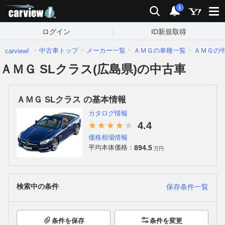
carview!
検索
通知
i
ログイン
ID新規取得
中古車トップ
メーカー一覧
ＡＭＧの車種一覧
ＡＭＧの
carview!
ＡＭＧ SLクラス(広島県)の中古車
ＡＭＧ SLクラス の基本情報
カタログ情報
4.4
価格相場情報
894.5
平均本体価格：
万円
検索中の条件
保存条件一覧
条件を保存
条件を変更