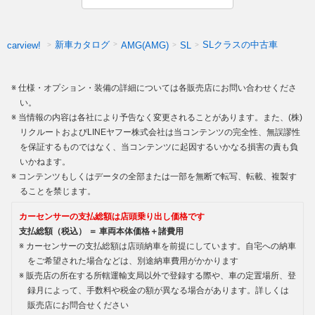
新車カタログ
SLクラスの中古車
carview!
AMG(AMG)
SL
仕様・オプション・装備の詳細については各販売店にお問い合わせくださ
い。
当情報の内容は各社により予告なく変更されることがあります。また、(株)
リクルートおよびLINEヤフー株式会社は当コンテンツの完全性、無誤謬性
を保証するものではなく、当コンテンツに起因するいかなる損害の責も負
いかねます。
コンテンツもしくはデータの全部または一部を無断で転写、転載、複製す
ることを禁じます。
カーセンサーの支払総額は店頭乗り出し価格です
支払総額（税込） ＝ 車両本体価格＋諸費用
カーセンサーの支払総額は店頭納車を前提にしています。自宅への納車
をご希望された場合などは、別途納車費用がかかります
販売店の所在する所轄運輸支局以外で登録する際や、車の定置場所、登
録月によって、手数料や税金の額が異なる場合があります。詳しくは
販売店にお問合せください