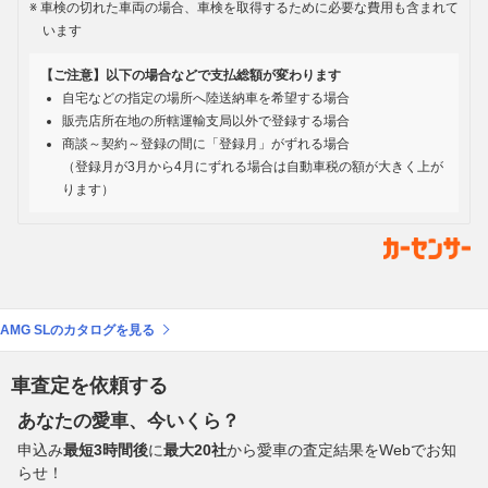
車検の切れた車両の場合、車検を取得するために必要な費用も含まれて
います
【ご注意】以下の場合などで支払総額が変わります
自宅などの指定の場所へ陸送納車を希望する場合
販売店所在地の所轄運輸支局以外で登録する場合
商談～契約～登録の間に「登録月」がずれる場合
（登録月が3月から4月にずれる場合は自動車税の額が大きく上が
ります）
AMG SLのカタログを見る
車査定を依頼する
あなたの愛車、今いくら？
申込み
最短3時間後
に
最大20社
から愛車の査定結果をWebでお知
らせ！