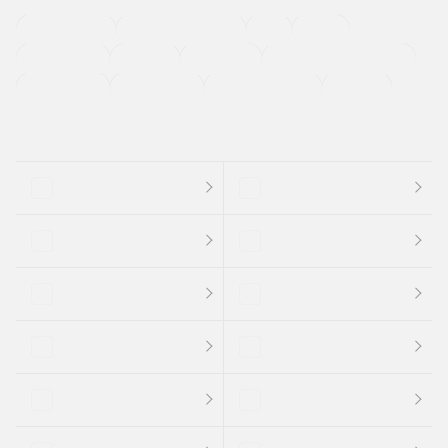
ETC
CDプレーヤー
カーナビゲーション
禁煙車
法定整備付き
保証付き
エアバッグ
ディスチャージドランプ
支払総顔あり
クーポンあり
車両品質評価書付
新着車両