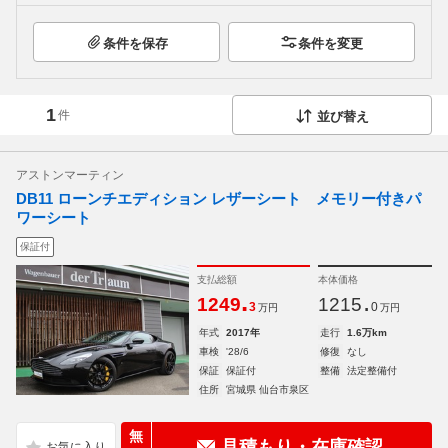
条件を保存
条件を変更
1
件
並び替え
アストンマーティン
DB11 ローンチエディション レザーシート メモリー付きパ
ワーシート
保証付
支払総額
本体価格
.
.
1249
1215
3
0
万円
万円
年式
2017年
走行
1.6万km
車検
'28/6
修復
なし
保証
保証付
整備
法定整備付
住所
宮城県 仙台市泉区
無
見積もり・在庫確認