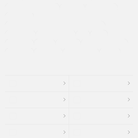
メーカー系販売店取り扱い車
修復歴無し
アルミホイール
寒冷地仕様車
過給機設定モデル（ターボ・スーパーチャージャーなど)
ETC
CDプレーヤー
カーナビゲーション
禁煙車
法定整備付き
保証付き
エアバッグ
ディスチャージドランプ
支払総顔あり
クーポンあり
車両品質評価書付
新着車両