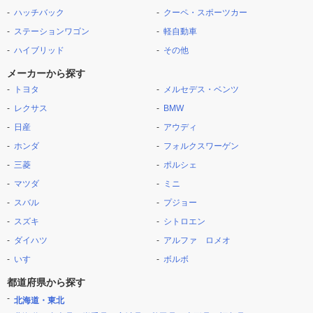
ハッチバック
クーペ・スポーツカー
ステーションワゴン
軽自動車
ハイブリッド
その他
メーカーから探す
トヨタ
メルセデス・ベンツ
レクサス
BMW
日産
アウディ
ホンダ
フォルクスワーゲン
三菱
ポルシェ
マツダ
ミニ
スバル
プジョー
スズキ
シトロエン
ダイハツ
アルファ ロメオ
いすゞ
ボルボ
都道府県から探す
北海道・東北