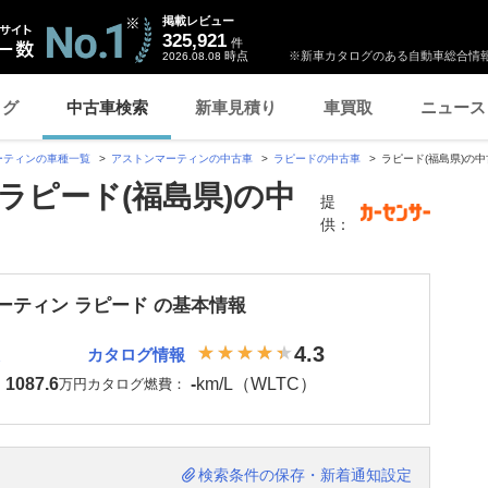
掲載レビュー
325,921
件
時点
※新車カタログのある自動車総合情報
2026.08.08
ログ
中古車検索
新車見積り
車買取
ニュース
ーティンの車種一覧
アストンマーティンの中古車
ラピードの中古車
ラピード(福島県)の
ラピード(福島県)の中
提
供：
ーティン ラピード の基本情報
4.3
カタログ情報
1087.6
-
km/L（WLTC）
：
万円
カタログ燃費：
検索条件の保存・新着通知設定