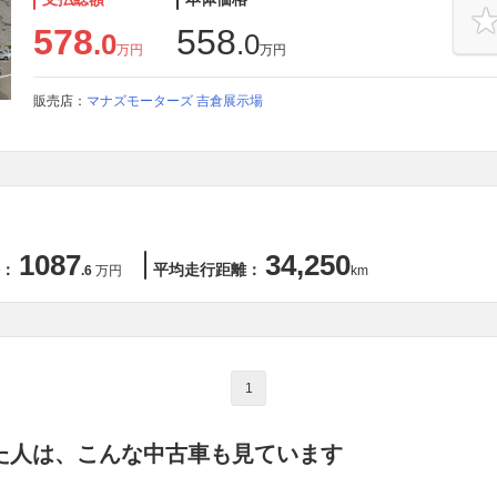
578
558
.0
.0
万円
万円
販売店：
マナズモーターズ 吉倉展示場
1087
34,250
：
平均走行距離：
.6
万円
km
1
た人は、こんな中古車も見ています