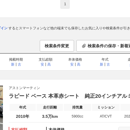
1
ログイン
するとスマートフォンなど他の端末でも保存したお気に入りや検索条件が引き
検索条件変更
検索条件の保存・新着
掲載時期
支払総額
本体価格
年式
新
古
安
高
安
高
新
古
アストンマーティン
ラピード ベース 本革赤シート 純正20インチアル
年式
走行距離
排気量
ミッション
2010年
3.5万km
5900cc
AT/CVT
20
支払総額
本体価格