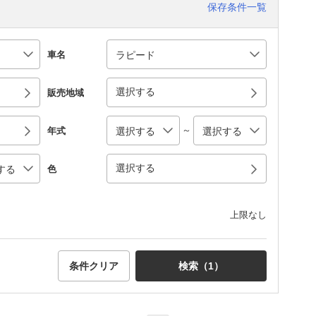
保存条件一覧
車名
選択する
販売地域
～
年式
選択する
色
上限なし
条件クリア
検索（
1
）