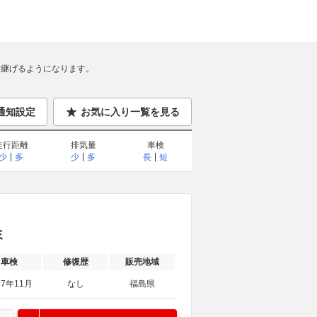
継げるようになります。
通知設定
お気に入り一覧を見る
走行距離
排気量
車検
少
多
少
多
長
短
ミ
車検
修復歴
販売地域
27年11月
なし
福島県