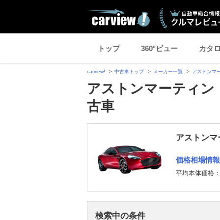
トップ
360°ビュー
カタ
carview!
中古車トップ
メーカー一覧
アストンマ
アストンマーティン 
古車
アストンマ
価格相場情報
平均本体価格
検索中の条件