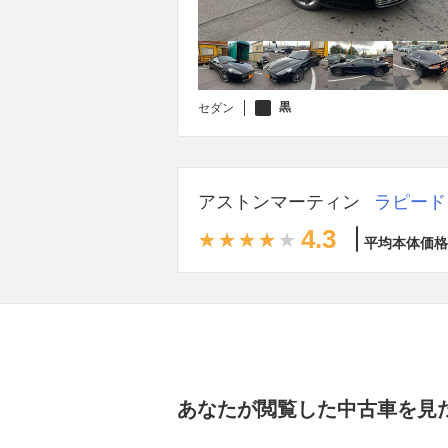
黒
セダン
アストンマーティン
ラピード
4.3
平均本体価格
あなたが閲覧した中古車を見