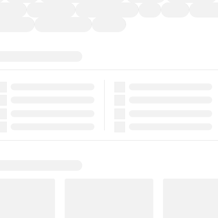
ーなど)
CDプレーヤー
カーナビゲーション
ETC
禁煙車
法定整備
ーポンあり
車両品質評価書付
新着車両