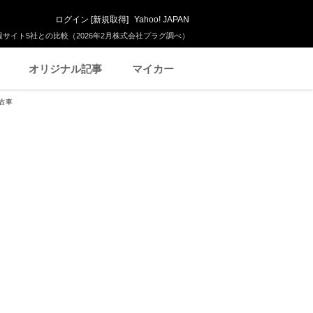
ログイン
[
新規取得
]
Yahoo! JAPAN
サイト5社との比較（2026年2月株式会社プラグ調べ）
オリジナル記事
マイカー
中古車