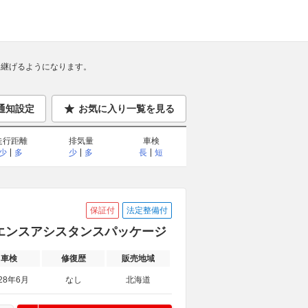
継げるようになります。
通知設定
お気に入り一覧を見る
走行距離
排気量
車検
少
多
少
多
長
短
保証付
法定整備付
ビニエンスアシスタンスパッケージ
車検
修復歴
販売地域
28年6月
なし
北海道