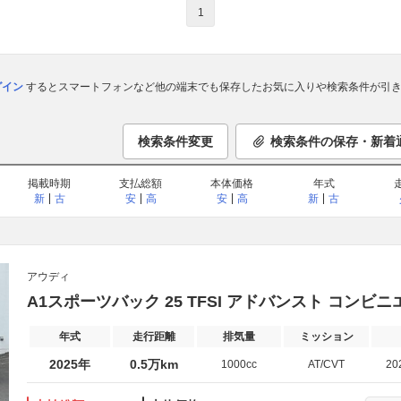
1
ログイン
するとスマートフォンなど他の端末でも保存したお気に入りや検索条件が引き
検索条件変更
検索条件の保存・新着
掲載時期
支払総額
本体価格
年式
新
古
安
高
安
高
新
古
アウディ
A1スポーツバック 25 TFSI アドバンスト コン
年式
走行距離
排気量
ミッション
2025年
0.5万km
1000cc
AT/CVT
20