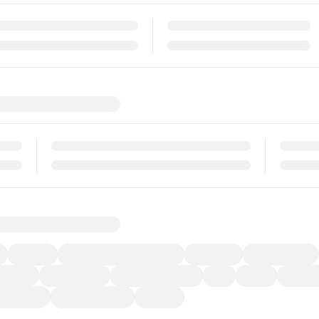
福祉車両
メーカー系販売店取り扱い車
修復歴無し
アルミホイール
ーなど)
CDプレーヤー
カーナビゲーション
ETC
禁煙車
法定整備
ーポンあり
車両品質評価書付
新着車両