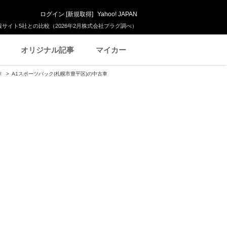
ログイン
[
新規取得
]
Yahoo! JAPAN
サイト5社との比較（2026年2月株式会社プラグ調べ）
オリジナル記事
マイカー
車
A1スポーツバック(札幌市豊平区)の中古車