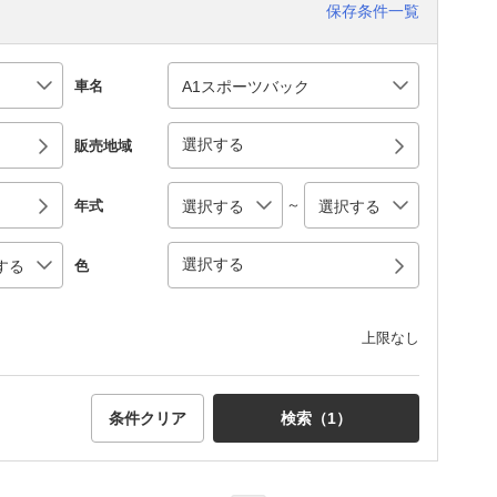
保存条件一覧
車名
選択する
販売地域
～
年式
選択する
色
上限なし
条件クリア
検索（
1
）