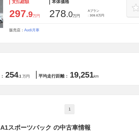
支払総額
本体価格
297
278
Aプラン
.9
.0
万円
万円
: 309.6万円
販売店：
Audi月寒
254
19,251
：
平均走行距離：
.1
万円
km
1
 A1スポーツバック の中古車情報