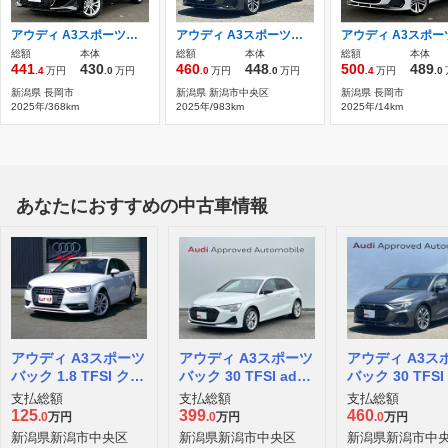
アウディ A3スポーツバック 30 TFSI advanced コンビニエンス＆アシスタンスパッケージラ
アウディ A3スポーツバック 30 TFSI S line 30 TFSI S line
総額
本体
総額
本体
総額
本体
441
430
460
448
500
489
.4
万円
.0
万円
.0
万円
.0
万円
.4
万円
.0
新潟県 長岡市
新潟県 新潟市中央区
新潟県 長岡市
2025年/368km
2025年/983km
2025年/14km
あなたにおすすめの中古車情報
アウディ A3スポーツ
アウディ A3スポーツ
アウディ A3ス
バック 1.8 TFSI クワ
バック 30 TFSI adva
バック 30 TFSI S
トロ 4WD
nced
e
支払総額
支払総額
支払総額
125
399
460
.0
万円
.0
万円
.0
万円
新潟県新潟市中央区
新潟県新潟市中央区
新潟県新潟市中