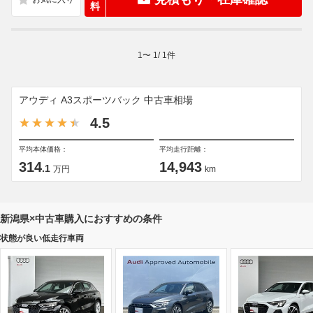
料
1
〜
1
/
1
件
アウディ A3スポーツバック 中古車相場
4.5
平均本体価格：
平均走行距離：
314
14,943
.1
万円
km
新潟県×中古車購入におすすめの条件
状態が良い低走行車両