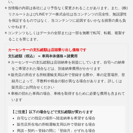
い。
当情報の内容は各社により予告なく変更されることがあります。また、(株)
リクルートおよびLINEヤフー株式会社は当コンテンツの完全性、無誤謬性
を保証するものではなく、当コンテンツに起因するいかなる損害の責も負
いかねます。
コンテンツもしくはデータの全部または一部を無断で転写、転載、複製す
ることを禁じます。
カーセンサーの支払総額は店頭乗り出し価格です
支払総額（税込） ＝ 車両本体価格＋諸費用
カーセンサーの支払総額は店頭納車を前提にしています。自宅への納車
をご希望された場合などは、別途納車費用がかかります
販売店の所在する所轄運輸支局以外で登録する際や、車の定置場所、登
録月によって、手数料や税金の額が異なる場合があります。詳しくは
販売店にお問合せください
車検の切れた車両の場合、車検を取得するために必要な費用も含まれて
います
【ご注意】以下の場合などで支払総額が変わります
自宅などの指定の場所へ陸送納車を希望する場合
販売店所在地の所轄運輸支局以外で登録する場合
商談～契約～登録の間に「登録月」がずれる場合