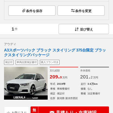
条件を保存
条件を変更
1
件
並び替え
アウディ
A3スポーツバック ブラック スタイリング 375台限定 ブラッ
クスタイリングパッケージ
保証付
車両品質保証書付
購入プラン付き
支払総額
本体価格
.
.
209
201
9
2
万円
万円
年式
2019年
走行
3.6万km
車検
車検整備付
修復
なし
保証
保証付
整備
法定整備付
住所
新潟県 新潟市西区
無
見積もり・在庫確認