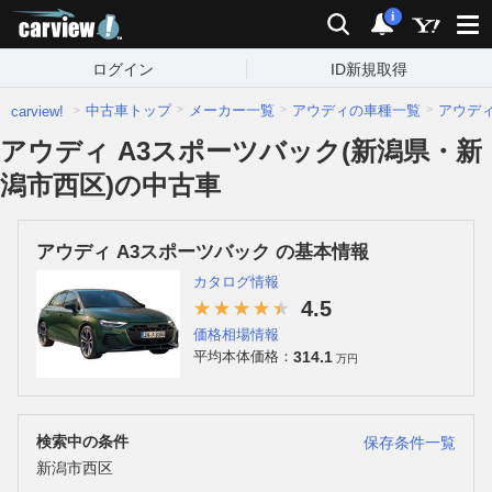
carview!
検索
通知
i
ログイン
ID新規取得
中古車トップ
メーカー一覧
アウディの車種一覧
アウデ
carview!
アウディ A3スポーツバック(新潟県・新
潟市西区)の中古車
アウディ A3スポーツバック の基本情報
カタログ情報
4.5
価格相場情報
314.1
平均本体価格：
万円
検索中の条件
保存条件一覧
新潟市西区