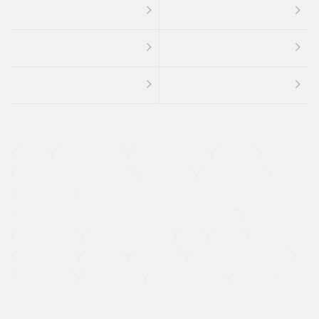
４ＷＤ
定期点検記録簿
ワンオーナーカー
福祉車両
メーカー系販売店取り扱い車
修復歴無し
アルミホイール
寒冷地仕様車
過給機設定モデル（ターボ・スーパーチャージャーなど)
ETC
CDプレーヤー
カーナビゲーション
禁煙車
法定整備付き
保証付き
エアバッグ
ディスチャージドランプ
支払総顔あり
クーポンあり
車両品質評価書付
新着車両