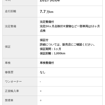
(H29)
年
7.7
走行距離
万km
法定整備付
法定整備
法定24ヶ月点検付※貨物など一部車両は12ヶ月
点検
保証付
詳細については、販売店にご確認ください。
保証
保証期間：1ヶ月
保証距離：1,000km
車検
車検整備付
修復歴
なし
ワンオーナー
-
正規輸入車
○
禁煙車
○