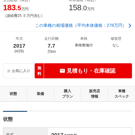
183
158
.5
.0
万円
万円
（諸経費25 .5 万円含む）
この車種の相場価格（平均本体価格：278万円）
年式
走行距離
車検
修復歴
2017
7.7
車検整備付
なし
(H29)
万km
無
見積もり・在庫確認
料
購入
販売店
車種
状態
装備
プラン
情報
スペック
状態
2017
年式