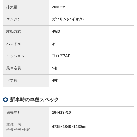
排気量
2000cc
エンジン
ガソリン(ハイオク)
駆動方式
4WD
ハンドル
右
ミッション
フロア7AT
乗車定員
5名
ドア数
4枚
新車時の車種スペック
発売年月
16(H28)/10
車体寸法
4735
×
1840
×
1430
mm
(全長×全幅×全高)