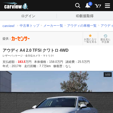
carview!
検索
通知
i
ログイン
ID新規取得
中古車トップ
メーカー一覧
アウディの車種一覧
アウデ
carview!
提供：
お気に入り
最近見た
一覧を見る
中古車
アウディ A4 2.0 TFSI クワトロ 4WD
レザーパッケージ・全方位カメラ・マトリク/
支払総額：
183.5
万円
本体価格：
158.0
万円
諸経費：
25.5
万円
年式：
2017
年
走行距離：
7.7
万km
修復歴：
なし
1
/
22