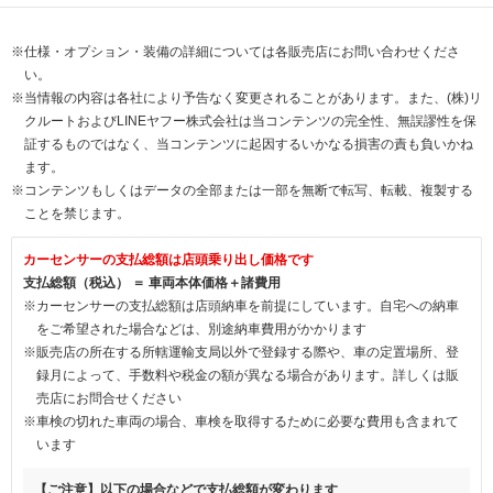
※仕様・オプション・装備の詳細については各販売店にお問い合わせくださ
い。
※当情報の内容は各社により予告なく変更されることがあります。また、(株)リ
クルートおよびLINEヤフー株式会社は当コンテンツの完全性、無誤謬性を保
証するものではなく、当コンテンツに起因するいかなる損害の責も負いかね
ます。
※コンテンツもしくはデータの全部または一部を無断で転写、転載、複製する
ことを禁じます。
カーセンサーの支払総額は店頭乗り出し価格です
支払総額（税込） ＝ 車両本体価格＋諸費用
※カーセンサーの支払総額は店頭納車を前提にしています。自宅への納車
をご希望された場合などは、別途納車費用がかかります
※販売店の所在する所轄運輸支局以外で登録する際や、車の定置場所、登
録月によって、手数料や税金の額が異なる場合があります。詳しくは販
売店にお問合せください
※車検の切れた車両の場合、車検を取得するために必要な費用も含まれて
います
【ご注意】以下の場合などで支払総額が変わります