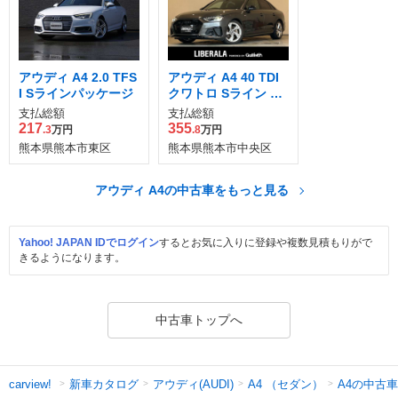
アウディ A4 2.0 TFS
アウディ A4 40 TDI
I Sラインパッケージ
クワトロ Sライン デ
ィーゼルターボ 4WD
支払総額
支払総額
217
355
.3
万円
.8
万円
熊本県熊本市東区
熊本県熊本市中央区
アウディ A4の中古車をもっと見る
Yahoo! JAPAN IDでログイン
するとお気に入りに登録や複数見積もりがで
きるようになります。
中古車トップへ
新車カタログ
アウディ(AUDI)
A4 （セダン）
A4の中古車
carview!