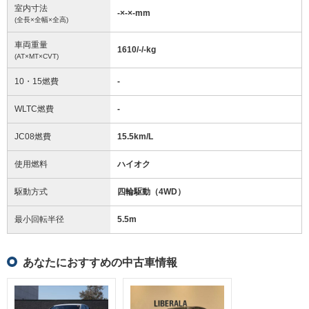
室内寸法
-
×
-
×
-
mm
(全長×全幅×全高)
車両重量
1610/-/-
kg
(AT×MT×CVT)
10・15燃費
-
WLTC燃費
-
JC08燃費
15.5km/L
使用燃料
ハイオク
駆動方式
四輪駆動（4WD）
最小回転半径
5.5
m
あなたにおすすめの中古車情報