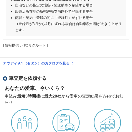
自宅などの指定の場所へ陸送納車を希望する場合
販売店所在地の所轄運輸支局以外で登録する場合
商談～契約～登録の間に「登録月」がずれる場合
（登録月が3月から4月にずれる場合は自動車税の額が大きく上がり
ます）
[ 情報提供：(株)リクルート ]
アウディ A4 （セダン）のカタログを見る
車査定を依頼する
あなたの愛車、今いくら？
申込み
最短3時間後
に
最大20社
から愛車の査定結果をWebでお知
らせ！