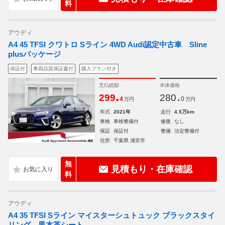
料
アウディ
A4 45 TFSI クワトロ Sライン 4WD Audi認定中古車 Sline
plusパッケージ
保証付
車両品質保証書付
購入プラン付き
支払総額
本体価格
.
.
299
280
4
0
万円
万円
年式
2021年
走行
4.5万km
車検
車検整備付
修復
なし
保証
保証付
整備
法定整備付
住所
千葉県 浦安市
無
見積もり・在庫確認
料
アウディ
A4 35 TFSI Sライン マイスターシュトュック ブラックスタイ
リング 黒本革シート