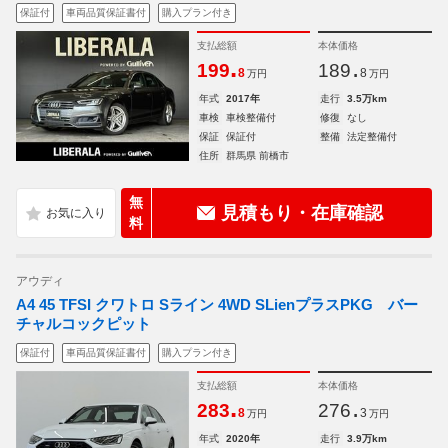
保証付
車両品質保証書付
購入プラン付き
支払総額
本体価格
.
.
199
189
8
8
万円
万円
年式
2017年
走行
3.5万km
車検
車検整備付
修復
なし
保証
保証付
整備
法定整備付
住所
群馬県 前橋市
無
見積もり・在庫確認
料
アウディ
A4 45 TFSI クワトロ Sライン 4WD SLienプラスPKG バー
チャルコックピット
保証付
車両品質保証書付
購入プラン付き
支払総額
本体価格
.
.
283
276
8
3
万円
万円
年式
2020年
走行
3.9万km