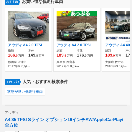
お買い得な低走行車両
おすすめ
アウディ A4 2.0 TFSI
アウディ A4 2.0 TFSI クワトロ 4WD 黒革シート パワーシート シートヒーター
総額
本体
総額
本体
総額
本体
166
149
189
176
189
17
.0
万円
.8
万円
.9
万円
.0
万円
.9
万円
静岡県 沼津市
兵庫県 西宮市
大阪府 枚方市
2017年/2.8万km
2017年/2.8万km
2018年/3.0万km
人気・おすすめ検索条件
くわしく!
状態が良い低走行車両
アウディ
A4 35 TFSI Sライン オプション19インチAW/AppleCarPlay/
全方位