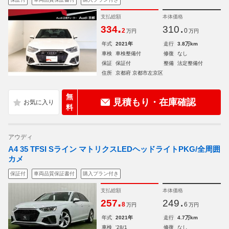
支払総額
本体価格
.
.
334
310
2
0
万円
万円
年式
2021年
走行
3.8万km
車検
車検整備付
修復
なし
保証
保証付
整備
法定整備付
住所
京都府 京都市左京区
無
見積もり・在庫確認
料
アウディ
A4 35 TFSI Sライン マトリクスLEDヘッドライトPKG/全周囲
カメ
保証付
車両品質保証書付
購入プラン付き
支払総額
本体価格
.
.
257
249
8
6
万円
万円
年式
2021年
走行
4.7万km
車検
'28/1
修復
なし