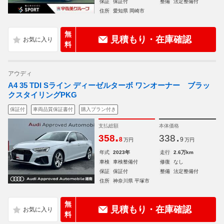
保証
保証付
整備
法定整備付
住所
愛知県 岡崎市
無
見積もり・在庫確認
料
アウディ
A4 35 TDI Sライン ディーゼルターボ ワンオーナー ブラッ
クスタイリングPKG
保証付
車両品質保証書付
購入プラン付き
支払総額
本体価格
.
.
358
338
8
9
万円
万円
年式
2023年
走行
2.6万km
車検
車検整備付
修復
なし
保証
保証付
整備
法定整備付
住所
神奈川県 平塚市
無
見積もり・在庫確認
料