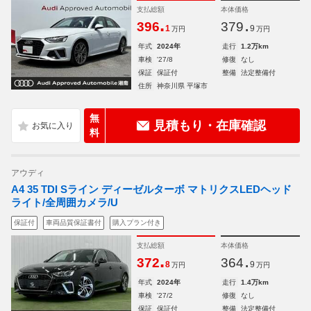
支払総額
本体価格
.
.
396
379
1
9
万円
万円
年式
2024年
走行
1.2万km
車検
'27/8
修復
なし
保証
保証付
整備
法定整備付
住所
神奈川県 平塚市
無
見積もり・在庫確認
料
アウディ
A4 35 TDI Sライン ディーゼルターボ マトリクスLEDヘッド
ライト/全周囲カメラ/U
保証付
車両品質保証書付
購入プラン付き
支払総額
本体価格
.
.
372
364
8
9
万円
万円
年式
2024年
走行
1.4万km
車検
'27/2
修復
なし
保証
保証付
整備
法定整備付