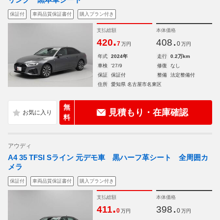
保証付
車両品質保証書付
購入プラン付き
支払総額
本体価格
.
.
420
408
7
0
万円
万円
年式
2024年
走行
0.2万km
車検
'27/9
修復
なし
保証
保証付
整備
法定整備付
住所
愛知県 名古屋市名東区
無
見積もり・在庫確認
料
アウディ
A4 35 TFSI Sライン 元デモ車 黒ハーフ革シート 全周囲カ
メラ
保証付
車両品質保証書付
購入プラン付き
支払総額
本体価格
.
.
411
398
0
0
万円
万円