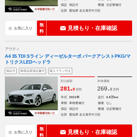
保証
保証付
整備
法定整備付
住所
愛知県 名古屋市中川区
無
見積もり・在庫確認
料
アウディ
A4 35 TDI Sライン ディーゼルターボ パークアシストPKG/マ
トリクスLEDヘッドラ
保証付
車両品質保証書付
購入プラン付き
支払総額
本体価格
.
.
281
269
8
8
万円
万円
年式
2021年
走行
4.8万km
車検
車検整備付
修復
なし
保証
保証付
整備
法定整備付
住所
愛知県 名古屋市中川区
無
見積もり・在庫確認
料