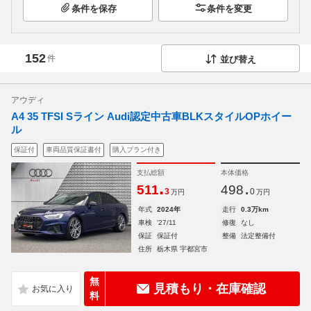
条件を保存
条件を変更
152
件
並び替え
アウディ
A4 35 TFSI Sライン Audi認定中古車BLKスタイルOPホイー
ル
保証付
車両品質保証書付
購入プラン付き
支払総額
本体価格
.
.
511
498
3
0
万円
万円
年式
2024年
走行
0.3万km
車検
'27/11
修復
なし
保証
保証付
整備
法定整備付
住所
栃木県 宇都宮市
無
見積もり・在庫確認
料