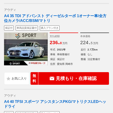
アウディ
A4 35 TDI アドバンスト ディーゼルターボ 1オーナー車/全方
位カメラ/ACC/BSM/マトリ
保証付
車両品質保証書付
購入プラン付き
支払総額
本体価格
.
.
236
224
8
5
万円
万円
年式
2021年
走行
2.7万km
車検
車検整備付
修復
なし
保証
保証付
整備
法定整備付
住所
愛知県 岡崎市
無
見積もり・在庫確認
料
アウディ
A4 40 TFSI スポーツ アシスタンスPKG/マトリクスLEDヘッ
ドライ