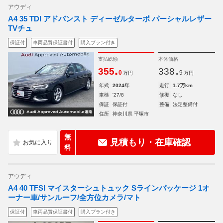
アウディ
A4 35 TDI アドバンスト ディーゼルターボ パーシャルレザー
TVチュ
保証付
車両品質保証書付
購入プラン付き
支払総額
本体価格
.
.
355
338
0
9
万円
万円
年式
2024年
走行
1.7万km
車検
'27/8
修復
なし
保証
保証付
整備
法定整備付
住所
神奈川県 平塚市
無
見積もり・在庫確認
料
アウディ
A4 40 TFSI マイスターシュトュック Sラインパッケージ 1オ
ーナー車/サンルーフ/全方位カメラ/マト
保証付
車両品質保証書付
購入プラン付き