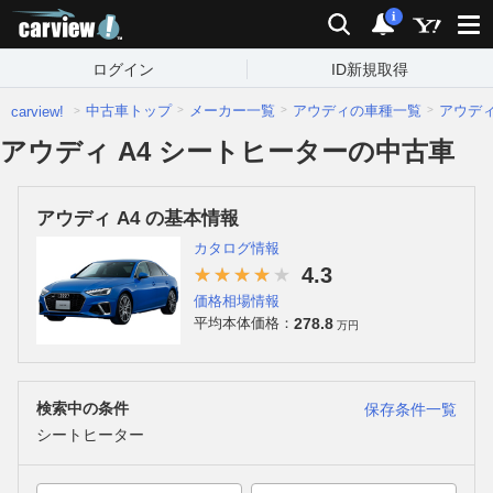
carview!
検索
通知
i
ログイン
ID新規取得
中古車トップ
メーカー一覧
アウディの車種一覧
アウデ
carview!
アウディ A4 シートヒーターの中古車
アウディ A4 の基本情報
カタログ情報
4.3
価格相場情報
278.8
平均本体価格：
万円
検索中の条件
保存条件一覧
シートヒーター