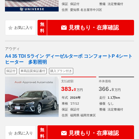
保証
保証付
整備
法定整備付
住所
愛知県 名古屋市中川区
無
見積もり・在庫確認
料
アウディ
A4 35 TDI Sライン ディーゼルターボ コンフォートP 4シート
ヒーター 多彩照明
保証付
車両品質保証書付
購入プラン付き
支払総額
本体価格
.
.
383
366
0
8
万円
万円
年式
2024年
走行
1.1万km
車検
'27/12
修復
なし
保証
保証付
整備
法定整備付
住所
福岡県 福岡市東区
無
見積もり・在庫確認
料