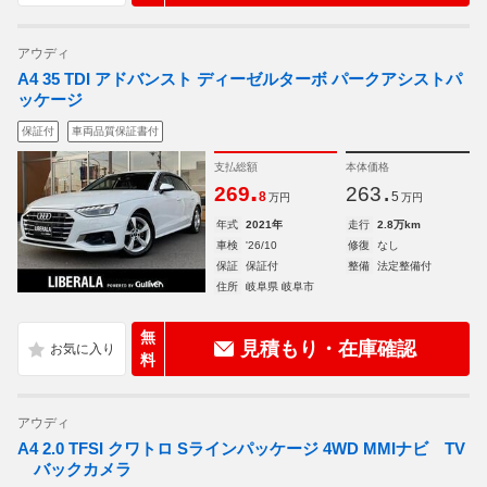
アウディ
A4 35 TDI アドバンスト ディーゼルターボ パークアシストパ
ッケージ
保証付
車両品質保証書付
支払総額
本体価格
.
.
269
263
8
5
万円
万円
年式
2021年
走行
2.8万km
車検
'26/10
修復
なし
保証
保証付
整備
法定整備付
住所
岐阜県 岐阜市
無
見積もり・在庫確認
料
アウディ
A4 2.0 TFSI クワトロ Sラインパッケージ 4WD MMIナビ TV
バックカメラ