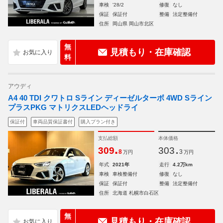
車検
'28/2
修復
なし
保証
保証付
整備
法定整備付
住所
岡山県 岡山市北区
無
見積もり・在庫確認
料
アウディ
A4 40 TDI クワトロ Sライン ディーゼルターボ 4WD Sライン
プラスPKG マトリクスLEDヘッドライ
保証付
車両品質保証書付
購入プラン付き
支払総額
本体価格
.
.
309
303
8
3
万円
万円
年式
2021年
走行
4.2万km
車検
車検整備付
修復
なし
保証
保証付
整備
法定整備付
住所
北海道 札幌市白石区
無
見積もり・在庫確認