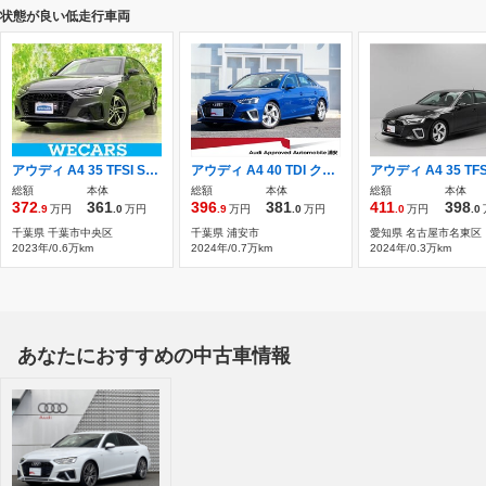
状態が良い低走行車両
アウディ A4 35 TFSI Sライン ディスプレイオーディオ9インチ/衝突安全装
アウディ A4 40 TDI クワトロ Sライン ディーゼルターボ 4WD Audi認定中古車 弊社元デモカー
総額
本体
総額
本体
総額
本体
372
361
396
381
411
398
.9
万円
.0
万円
.9
万円
.0
万円
.0
万円
.0
千葉県 千葉市中央区
千葉県 浦安市
愛知県 名古屋市名東区
2023年/0.6万km
2024年/0.7万km
2024年/0.3万km
あなたにおすすめの中古車情報