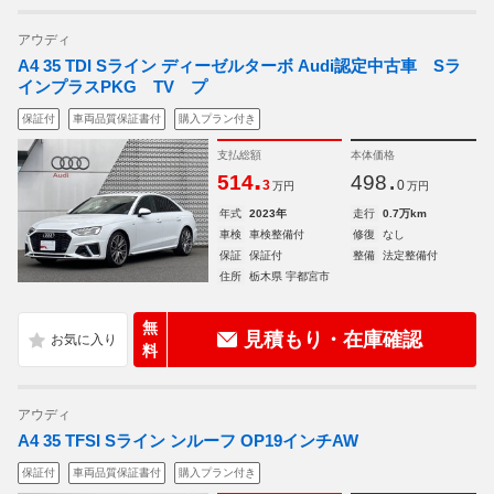
アウディ
A4 35 TDI Sライン ディーゼルターボ Audi認定中古車 Sラ
インプラスPKG TV プ
保証付
車両品質保証書付
購入プラン付き
支払総額
本体価格
.
.
514
498
3
0
万円
万円
年式
2023年
走行
0.7万km
車検
車検整備付
修復
なし
保証
保証付
整備
法定整備付
住所
栃木県 宇都宮市
無
見積もり・在庫確認
料
アウディ
A4 35 TFSI Sライン ンルーフ OP19インチAW
保証付
車両品質保証書付
購入プラン付き