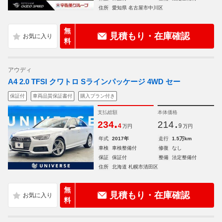
住所
愛知県 名古屋市中川区
無
見積もり・在庫確認
料
アウディ
A4 2.0 TFSI クワトロ Sラインパッケージ 4WD セー
保証付
車両品質保証書付
購入プラン付き
支払総額
本体価格
.
.
234
214
4
9
万円
万円
年式
2017年
走行
1.5万km
車検
車検整備付
修復
なし
保証
保証付
整備
法定整備付
住所
北海道 札幌市清田区
無
見積もり・在庫確認
料