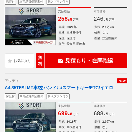
保証付
車両品質保証書付
購入プラン付き
支払総額
本体価格
.
.
258
246
8
6
万円
万円
年式
2020年
走行
2.1万km
車検
車検整備付
修復
なし
保証
保証付
整備
法定整備付
住所
愛知県 岡崎市
無
見積もり・在庫確認
料
アウディ
NEW
A4 35TFSI MT車/左ハンドル/スマートキー/ETC/イエロ
保証付
車両品質保証書付
購入プラン付き
支払総額
本体価格
.
.
699
688
8
5
万円
万円
年式
2019年
走行
2.5万km
車検
車検整備付
修復
なし