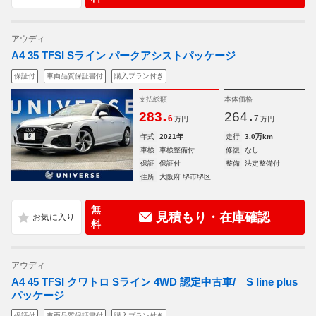
アウディ
A4 35 TFSI Sライン パークアシストパッケージ
保証付
車両品質保証書付
購入プラン付き
支払総額
本体価格
.
.
283
264
6
7
万円
万円
年式
2021年
走行
3.0万km
車検
車検整備付
修復
なし
保証
保証付
整備
法定整備付
住所
大阪府 堺市堺区
無
見積もり・在庫確認
料
アウディ
A4 45 TFSI クワトロ Sライン 4WD 認定中古車/ S line plus
パッケージ
保証付
車両品質保証書付
購入プラン付き