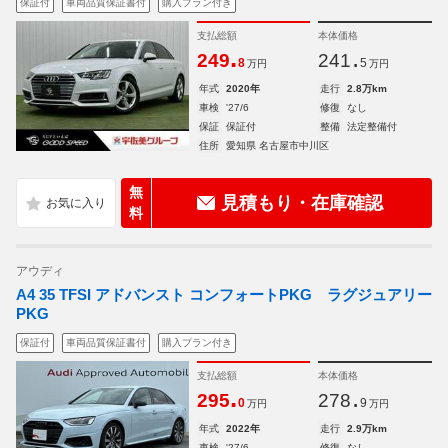
保証付
車両品質保証書付
購入プラン付き
支払総額
本体価格
.
.
249
241
8
5
万円
万円
年式
2020年
走行
2.8万km
車検
'27/6
修復
なし
保証
保証付
整備
法定整備付
住所
愛知県 名古屋市中川区
無
見積もり・在庫確認
料
アウディ
A4 35 TFSI アドバンスト コンフォートPKG ラグジュアリー
PKG
保証付
車両品質保証書付
購入プラン付き
支払総額
本体価格
.
.
295
278
0
9
万円
万円
年式
2022年
走行
2.9万km
車検
'27/6
修復
なし