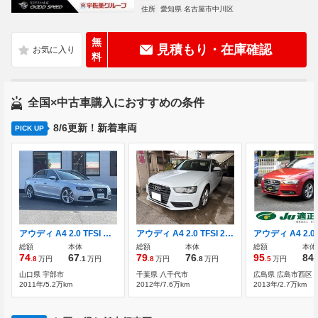
住所
愛知県 名古屋市中川区
無
見積もり・在庫確認
料
全国×中古車購入におすすめの条件
8/6更新！新着車両
PICK UP
アウディ A4 2.0 TFSI クワトロ Sラインパッケージ 4WD 純正ナビ Bluetooth ワンセグテレビ ETC
アウディ A4 2.0 TFSI 2.0Lターボ セダン ナビ ETC Bluetooth バ
総額
本体
総額
本体
総額
本体
74
67
79
76
95
84
.8
万円
.1
万円
.8
万円
.8
万円
.5
万円
.
山口県 宇部市
千葉県 八千代市
広島県 広島市西区
2011年/5.2万km
2012年/7.6万km
2013年/2.7万km