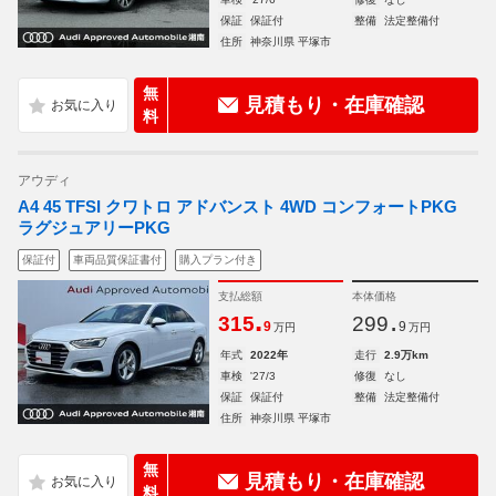
保証
保証付
整備
法定整備付
住所
神奈川県 平塚市
無
見積もり・在庫確認
料
アウディ
A4 45 TFSI クワトロ アドバンスト 4WD コンフォートPKG
ラグジュアリーPKG
保証付
車両品質保証書付
購入プラン付き
支払総額
本体価格
.
.
315
299
9
9
万円
万円
年式
2022年
走行
2.9万km
車検
'27/3
修復
なし
保証
保証付
整備
法定整備付
住所
神奈川県 平塚市
無
見積もり・在庫確認
料