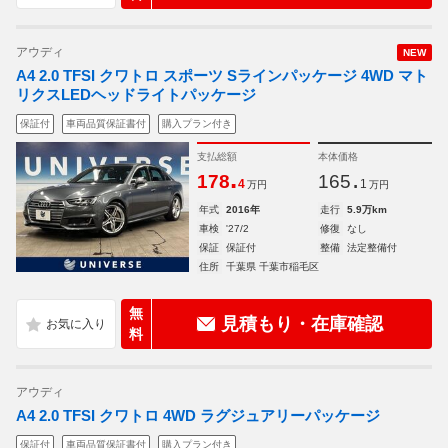
アウディ
NEW
A4 2.0 TFSI クワトロ スポーツ Sラインパッケージ 4WD マト
リクスLEDヘッドライトパッケージ
保証付
車両品質保証書付
購入プラン付き
支払総額
本体価格
.
.
178
165
4
1
万円
万円
年式
2016年
走行
5.9万km
車検
'27/2
修復
なし
保証
保証付
整備
法定整備付
住所
千葉県 千葉市稲毛区
無
見積もり・在庫確認
料
アウディ
A4 2.0 TFSI クワトロ 4WD ラグジュアリーパッケージ
保証付
車両品質保証書付
購入プラン付き