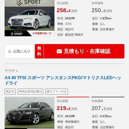
支払総額
本体価格
.
.
258
250
8
6
万円
万円
年式
2020年
走行
1.8万km
車検
'27/1
修復
なし
保証
保証付
整備
法定整備付
住所
愛知県 岡崎市
無
見積もり・在庫確認
料
アウディ
A4 40 TFSI スポーツ アシスタンスPKG/マトリクスLEDヘッ
ドライ
保証付
車両品質保証書付
購入プラン付き
支払総額
本体価格
.
.
219
207
8
3
万円
万円
年式
2019年
走行
2.0万km
車検
車検整備付
修復
なし
保証
保証付
整備
法定整備付