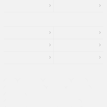
４ＷＤ
定期点検記録簿
ワンオーナーカー
福祉車両
メーカー系販売店取り扱い車
修復歴無し
アルミホイール
寒冷地仕様車
過給機設定モデル（ターボ・スーパーチャージャーなど)