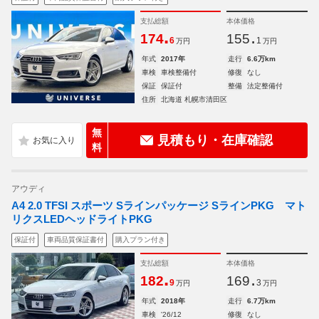
支払総額
本体価格
.
.
174
155
6
1
万円
万円
年式
2017年
走行
6.6万km
車検
車検整備付
修復
なし
保証
保証付
整備
法定整備付
住所
北海道 札幌市清田区
無
見積もり・在庫確認
料
アウディ
A4 2.0 TFSI スポーツ Sラインパッケージ SラインPKG マト
リクスLEDヘッドライトPKG
保証付
車両品質保証書付
購入プラン付き
支払総額
本体価格
.
.
182
169
9
3
万円
万円
年式
2018年
走行
6.7万km
車検
'26/12
修復
なし