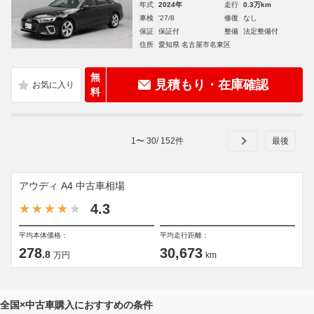
年式
2024年
走行
0.3万km
車検
'27/8
修復
なし
保証
保証付
整備
法定整備付
住所
愛知県 名古屋市名東区
無
見積もり・在庫確認
料
1
〜
30
/
152
件
アウディ A4 中古車相場
4.3
平均本体価格：
平均走行距離：
278
30,673
.8
万円
km
全国×中古車購入におすすめの条件