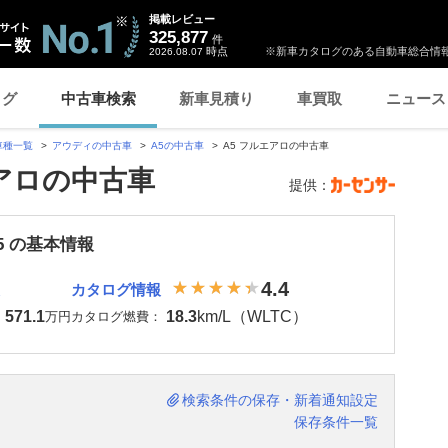
掲載レビュー
325,877
件
時点
※新車カタログのある自動車総合情報
2026.08.07
ログ
中古車検索
新車見積り
車買取
ニュース
車種一覧
アウディの中古車
A5の中古車
A5 フルエアロの中古車
エアロの中古車
提供：
5 の基本情報
4.4
カタログ情報
571.1
18.3
km/L（WLTC）
：
万円
カタログ燃費：
検索条件の保存・新着通知設定
保存条件一覧