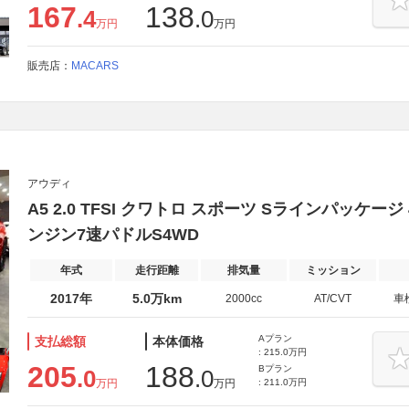
167
138
.4
.0
万円
万円
販売店：
MACARS
アウディ
A5 2.0 TFSI クワトロ スポーツ Sラインパッケージ 
ンジン7速パドルS4WD
年式
走行距離
排気量
ミッション
2017年
5.0万km
2000cc
AT/CVT
車
Aプラン
支払総額
本体価格
: 215.0万円
205
188
Bプラン
.0
.0
万円
万円
: 211.0万円