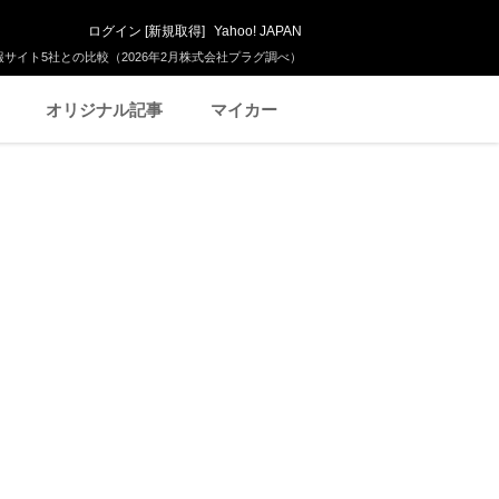
ログイン
[
新規取得
]
Yahoo! JAPAN
サイト5社との比較（2026年2月株式会社プラグ調べ）
オリジナル記事
マイカー