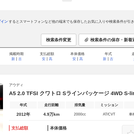
ログイン
するとスマートフォンなど他の端末でも保存したお気に入りや検索条件が引き
検索条件変更
検索条件の保存・新着
掲載時期
支払総額
本体価格
年式
新
古
安
高
安
高
新
古
アウディ
A5 2.0 TFSI クワトロ Sラインパッケージ 4WD S-
年式
走行距離
排気量
ミッション
2012年
4.9万km
2000cc
AT/CVT
車
支払総額
本体価格