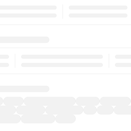
福祉車両
メーカー系販売店取り扱い車
修復歴無し
アルミホイール
ーなど)
CDプレーヤー
カーナビゲーション
ETC
禁煙車
法定整備
ーポンあり
車両品質評価書付
新着車両