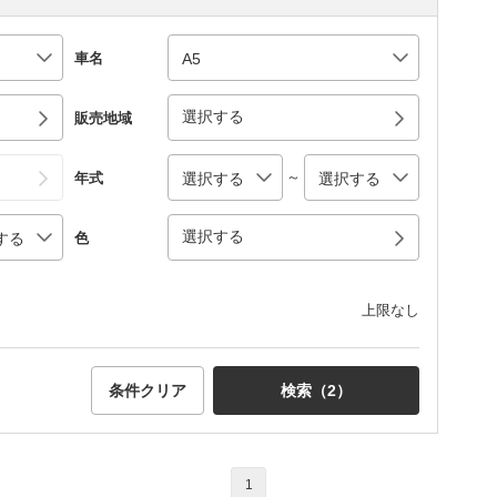
車名
選択する
販売地域
～
年式
選択する
色
上限なし
条件クリア
検索（
2
）
1