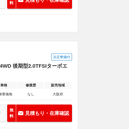
見積もり・在庫確認
料
法定整備付
4WD 後期型2.0TFSIターボエ
車検
修復歴
販売地域
検整備無
なし
大阪府
無
見積もり・在庫確認
料