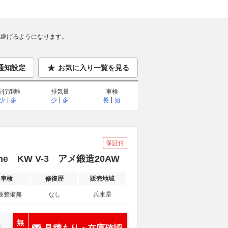
継げるようになります。
通知設定
お気に入り一覧を見る
走行距離
排気量
車検
少
多
少
多
長
短
保証付
line KW V-3 アメ鍛造20AW
車検
修復歴
販売地域
検整備無
なし
兵庫県
無