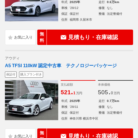
年式
2025年
走行
0.6万km
車検
'28/12
修復
なし
保証
保証付
整備
法定整備付
住所
福岡県 久留米市
無
見積もり・在庫確認
料
アウディ
A5 TFSI 110kW 認定中古車 テクノロジーパッケージ
保証付
購入プラン付き
支払総額
本体価格
.
.
521
505
1
0
万円
万円
年式
2025年
走行
0.7万km
車検
'28/11
修復
なし
保証
保証付
整備
法定整備付
住所
神奈川県 横浜市中区
無
見積もり・在庫確認