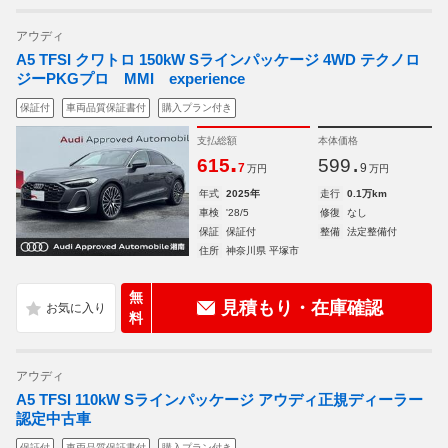
アウディ
A5 TFSI クワトロ 150kW Sラインパッケージ 4WD テクノロ
ジーPKGプロ MMI experience
保証付
車両品質保証書付
購入プラン付き
支払総額
本体価格
.
.
615
599
7
9
万円
万円
年式
2025年
走行
0.1万km
車検
'28/5
修復
なし
保証
保証付
整備
法定整備付
住所
神奈川県 平塚市
無
見積もり・在庫確認
料
アウディ
A5 TFSI 110kW Sラインパッケージ アウディ正規ディーラー
認定中古車
保証付
車両品質保証書付
購入プラン付き