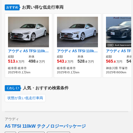
お買い得な低走行車両
おすすめ
アウディ A5 TFSI 110kW advanced パッケージ
アウディ A5 TFSI 110kW テクノロジーパッケージプロ
総額
本体
総額
本体
総額
本体
513
498
543
528
565
54
.5
万円
.0
万円
.2
万円
.0
万円
.8
万円
岐阜県 岐阜市
岐阜県 岐阜市
神奈川県 平塚市
2025年/0.1万km
2025年/0.1万km
2025年/600km
人気・おすすめ検索条件
くわしく!
状態が良い低走行車両
アウディ
A5 TFSI 110kW テクノロジーパッケージ