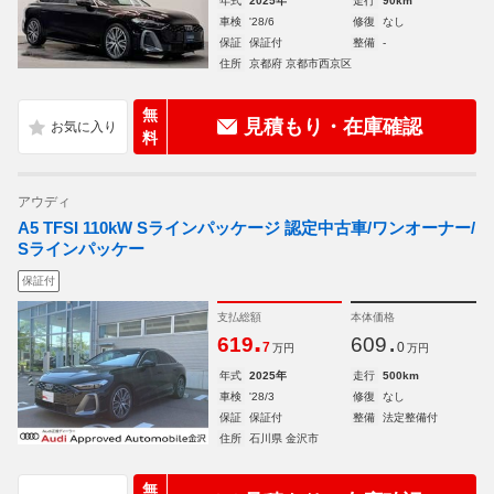
年式
2025年
走行
90km
車検
'28/6
修復
なし
保証
保証付
整備
-
住所
京都府 京都市西京区
無
見積もり・在庫確認
料
アウディ
A5 TFSI 110kW Sラインパッケージ 認定中古車/ワンオーナー/
Sラインパッケー
保証付
支払総額
本体価格
.
.
619
609
7
0
万円
万円
年式
2025年
走行
500km
車検
'28/3
修復
なし
保証
保証付
整備
法定整備付
住所
石川県 金沢市
無