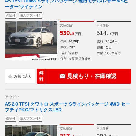
A5 TFSI 110kW Sラインパッケージ 現行モデル/レザー＆Sヒ
ーター/ライティン
保証付
購入プラン付き
支払総額
本体価格
.
.
530
514
5
7
万円
万円
年式
2025年
走行
1.1万km
車検
'28/4
修復
なし
保証
保証付
整備
法定整備付
住所
大阪府 四條畷市
無
見積もり・在庫確認
料
アウディ
A5 2.0 TFSI クワトロ スポーツ Sラインパッケージ 4WD セー
フティPKG/マトリクスLED
保証付
購入プラン付き
支払総額
本体価格
.
.