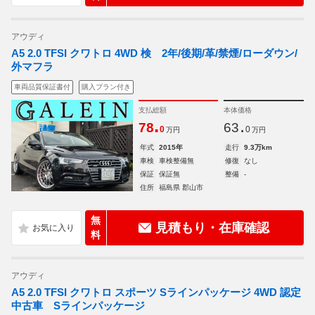
アウディ
A5 2.0 TFSI クワトロ 4WD 検 2年/後期/革/禁煙/ローダウン/
外マフラ
車両品質保証書付
購入プラン付き
支払総額
本体価格
.
.
78
63
0
0
万円
万円
年式
2015年
走行
9.3万km
車検
車検整備無
修復
なし
保証
保証無
整備
-
住所
福島県 郡山市
無
見積もり・在庫確認
料
アウディ
A5 2.0 TFSI クワトロ スポーツ Sラインパッケージ 4WD 認定
中古車 Sラインパッケージ