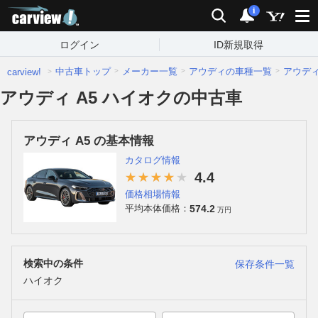
carview!
検索
通知
i
ログイン
ID新規取得
中古車トップ
メーカー一覧
アウディの車種一覧
アウデ
carview!
アウディ A5 ハイオクの中古車
アウディ A5 の基本情報
カタログ情報
4.4
価格相場情報
574.2
平均本体価格：
万円
検索中の条件
保存条件一覧
ハイオク