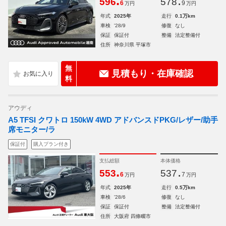
.
.
596
578
6
9
万円
万円
年式
2025年
走行
0.1万km
車検
'28/9
修復
なし
保証
保証付
整備
法定整備付
住所
神奈川県 平塚市
無
見積もり・在庫確認
料
アウディ
A5 TFSI クワトロ 150kW 4WD アドバンスドPKG/レザー/助手
席モニター/ラ
保証付
購入プラン付き
支払総額
本体価格
.
.
553
537
6
7
万円
万円
年式
2025年
走行
0.5万km
車検
'28/6
修復
なし
保証
保証付
整備
法定整備付
住所
大阪府 四條畷市