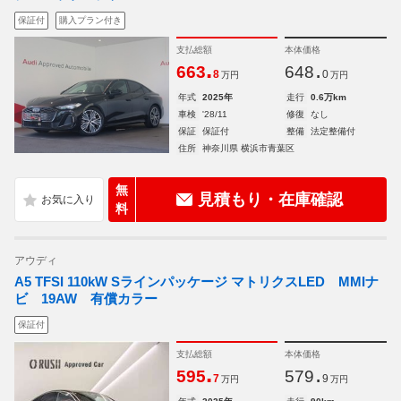
保証付
購入プラン付き
支払総額
本体価格
.
.
663
648
8
0
万円
万円
年式
2025年
走行
0.6万km
車検
'28/11
修復
なし
保証
保証付
整備
法定整備付
住所
神奈川県 横浜市青葉区
無
見積もり・在庫確認
料
アウディ
A5 TFSI 110kW Sラインパッケージ マトリクスLED MMIナ
ビ 19AW 有償カラー
保証付
支払総額
本体価格
.
.
595
579
7
9
万円
万円