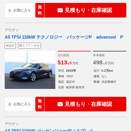
無
見積もり・在庫確認
料
アウディ
A5 TFSI 110kW テクノロジー パッケージP advanced P
保証付
購入プラン付き
支払総額
本体価格
.
.
513
498
5
0
万円
万円
年式
2025年
走行
0.2万km
車検
'28/3
修復
なし
保証
保証付
整備
法定整備付
住所
岐阜県 岐阜市
無
見積もり・在庫確認
料
アウディ
A5 TFSI 110kW パッセンジャーディスプレイ