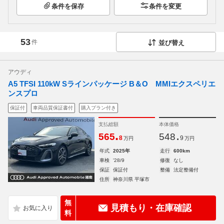
条件を保存
条件を変更
53
件
並び替え
アウディ
A5 TFSI 110kW Sラインパッケージ B＆O MMIエクスペリエ
ンスプロ
保証付
車両品質保証書付
購入プラン付き
支払総額
本体価格
.
.
565
548
8
9
万円
万円
年式
2025年
走行
600km
車検
'28/9
修復
なし
保証
保証付
整備
法定整備付
住所
神奈川県 平塚市
無
見積もり・在庫確認
料