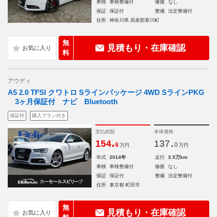
車検
車検整備付
修復
なし
保証
保証付
整備
法定整備付
住所
神奈川県 高座郡寒川町
無
見積もり・在庫確認
料
アウディ
A5 2.0 TFSI クワトロ Sラインパッケージ 4WD SラインPKG
3ヶ月保証付 ナビ Bluetooth
保証付
購入プラン付き
支払総額
本体価格
.
.
154
137
6
0
万円
万円
年式
2014年
走行
3.5万km
車検
車検整備付
修復
なし
保証
保証付
整備
法定整備付
住所
東京都 町田市
無
見積もり・在庫確認