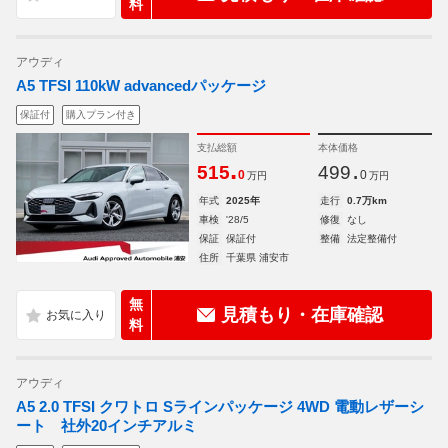
料
アウディ
A5 TFSI 110kW advancedパッケージ
保証付
購入プラン付き
支払総額
本体価格
.
.
515
499
0
0
万円
万円
年式
2025年
走行
0.7万km
車検
'28/5
修復
なし
保証
保証付
整備
法定整備付
住所
千葉県 浦安市
無
見積もり・在庫確認
料
アウディ
A5 2.0 TFSI クワトロ Sラインパッケージ 4WD 電動レザーシ
ート 社外20インチアルミ