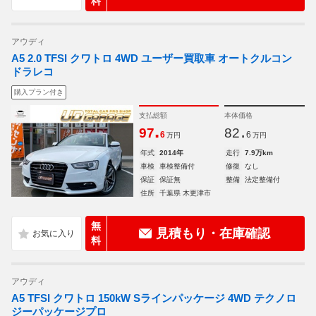
料
アウディ
A5 2.0 TFSI クワトロ 4WD ユーザー買取車 オートクルコン
ドラレコ
購入プラン付き
支払総額
本体価格
.
.
97
82
6
6
万円
万円
年式
2014年
走行
7.9万km
車検
車検整備付
修復
なし
保証
保証無
整備
法定整備付
住所
千葉県 木更津市
無
見積もり・在庫確認
料
アウディ
A5 TFSI クワトロ 150kW Sラインパッケージ 4WD テクノロ
ジーパッケージプロ