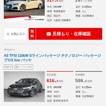
317
297
4
7
万円
万円
年式
2019年
走行
2.4万km
車検
車検整備付
修復
なし
保証
保証付
整備
法定整備付
住所
大阪府 四條畷市
無
見積もり・在庫確認
料
アウディ
A5 TFSI 110kW Sラインパッケージ テクノロジー パッケージ
プロS line パッケ
保証付
購入プラン付き
支払総額
本体価格
.
.
616
598
3
0
万円
万円
年式
2025年
走行
0.1万km
車検
'28/5
修復
なし
保証
保証付
整備
法定整備付
住所
岐阜県 岐阜市