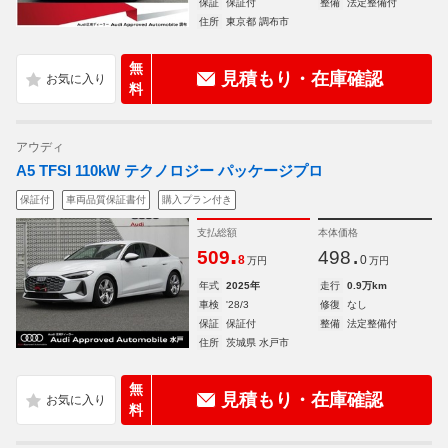
保証
保証付
整備
法定整備付
住所
東京都 調布市
無
見積もり・在庫確認
料
アウディ
A5 TFSI 110kW テクノロジー パッケージプロ
保証付
車両品質保証書付
購入プラン付き
支払総額
本体価格
.
.
509
498
8
0
万円
万円
年式
2025年
走行
0.9万km
車検
'28/3
修復
なし
保証
保証付
整備
法定整備付
住所
茨城県 水戸市
無
見積もり・在庫確認
料