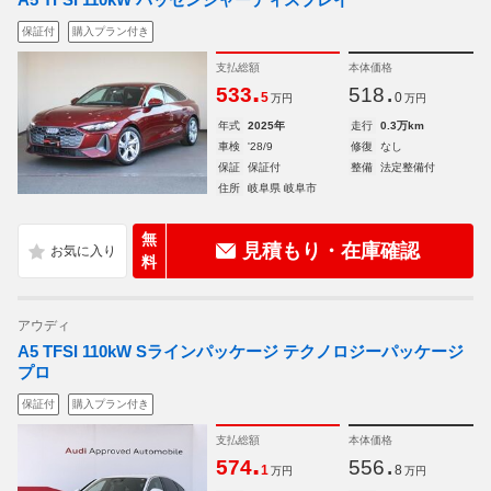
保証付
購入プラン付き
支払総額
本体価格
.
.
533
518
5
0
万円
万円
年式
2025年
走行
0.3万km
車検
'28/9
修復
なし
保証
保証付
整備
法定整備付
住所
岐阜県 岐阜市
無
見積もり・在庫確認
料
アウディ
A5 TFSI 110kW Sラインパッケージ テクノロジーパッケージ
プロ
保証付
購入プラン付き
支払総額
本体価格
.
.
574
556
1
8
万円
万円