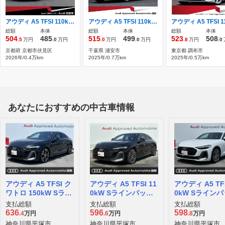
アウディ A5 TFSI 110kW 認定中古車 当社デモカー
アウディ A5 TFSI 110kW advancedパッケージ
総額
本体
総額
本体
総額
本体
504
485
515
499
523
508
.5
万円
.0
万円
.0
万円
.0
万円
.8
万円
.0
京都府 京都市伏見区
千葉県 浦安市
東京都 調布市
2026年/0.4万km
2025年/0.7万km
2025年/0.5万km
あなたにおすすめの中古車情報
アウディ A5 TFSI ク
アウディ A5 TFSI 11
アウディ A5 TFS
ワトロ 150kW Sライ
0kW Sラインパッケ
0kW Sライン
ンパッケージ 4WD
ージ
ージ
支払総額
支払総額
支払総額
636
596
598
.4
万円
.6
万円
.8
万円
神奈川県平塚市
神奈川県平塚市
神奈川県平塚市