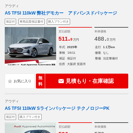
アウディ
A5 TFSI 110kW 弊社デモカー アドバンスドパッケージ
保証付
車両品質保証書付
購入プラン付き
支払総額
本体価格
.
.
511
488
9
0
万円
万円
年式
2025年
走行
1.1万km
車検
'28/11
修復
なし
保証
保証付
整備
法定整備付
住所
大阪府 箕面市
無
見積もり・在庫確認
料
アウディ
A5 TFSI 110kW Sラインパッケージ テクノロジーPK
保証付
購入プラン付き
支払総額
本体価格