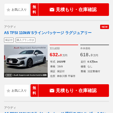
無
見積もり・在庫確認
料
アウディ
NEW
A5 TFSI 110kW Sラインパッケージ ラグジュアリー
保証付
購入プラン付き
支払総額
本体価格
.
.
632
618
0
9
万円
万円
年式
2025年
走行
0.5万km
車検
'28/9
修復
なし
保証
保証付
整備
法定整備付
住所
神奈川県 平塚市
無
見積もり・在庫確認
料
アウディ