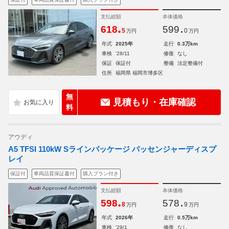
支払総額
本体価格
.
.
618
599
5
0
万円
万円
年式
2025年
走行
0.3万km
車検
'28/11
修復
なし
保証
保証付
整備
法定整備付
住所
福岡県 福岡市博多区
無
見積もり・在庫確認
料
アウディ
A5 TFSI 110kW Sラインパッケージ パッセンジャーディスプ
レイ
保証付
車両品質保証書付
購入プラン付き
支払総額
本体価格
.
.
598
578
8
9
万円
万円
年式
2026年
走行
0.5万km
車検
'29/1
修復
なし