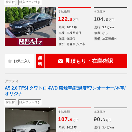
保証付
購入プラン付き
支払総額
本体価格
.
.
122
104
8
0
万円
万円
年式
2011年
走行
3.1万km
車検
車検整備付
修復
なし
保証
保証付
整備
法定整備付
住所
青森県 八戸市
無
見積もり・在庫確認
料
アウディ
A5 2.0 TFSI クワトロ 4WD 禁煙車/記録簿/ワンオーナー/本革/
オリジナ
保証付
購入プラン付き
支払総額
本体価格
.
.
107
90
9
3
万円
万円
年式
2013年
走行
3.4万km