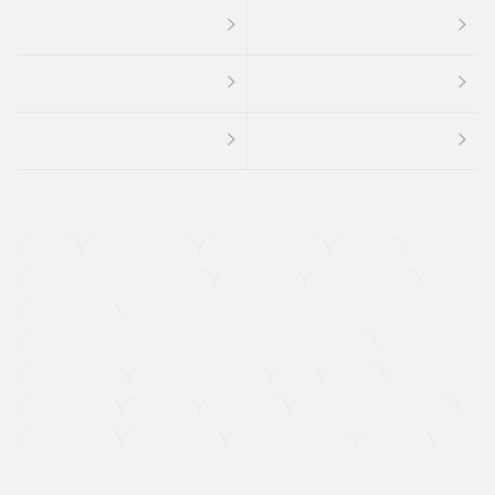
４ＷＤ
定期点検記録簿
ワンオーナーカー
福祉車両
メーカー系販売店取り扱い車
修復歴無し
アルミホイール
寒冷地仕様車
過給機設定モデル（ターボ・スーパーチャージャーなど)
ETC
CDプレーヤー
カーナビゲーション
禁煙車
法定整備付き
保証付き
エアバッグ
ディスチャージドランプ
支払総顔あり
クーポンあり
車両品質評価書付
新着車両