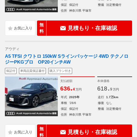
保証
保証付
整備
法定整備付
住所
神奈川県 平塚市
無
見積もり・在庫確認
料
アウディ
A5 TFSI クワトロ 150kW Sラインパッケージ 4WD テクノロ
ジーPKGプロ OP20インチAW
保証付
車両品質保証書付
購入プラン付き
支払総額
本体価格
.
.
636
618
4
9
万円
万円
年式
2025年
走行
1.7万km
車検
'28/6
修復
なし
保証
保証付
整備
法定整備付
住所
神奈川県 平塚市
無
見積もり・在庫確認
料