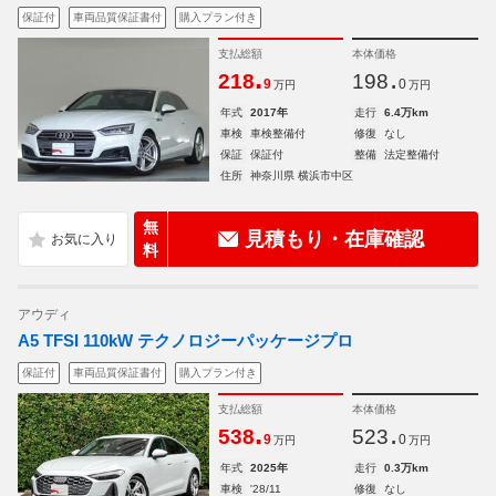
保証付
車両品質保証書付
購入プラン付き
支払総額
本体価格
.
.
218
198
9
0
万円
万円
年式
2017年
走行
6.4万km
車検
車検整備付
修復
なし
保証
保証付
整備
法定整備付
住所
神奈川県 横浜市中区
無
見積もり・在庫確認
料
アウディ
A5 TFSI 110kW テクノロジーパッケージプロ
保証付
車両品質保証書付
購入プラン付き
支払総額
本体価格
.
.
538
523
9
0
万円
万円
年式
2025年
走行
0.3万km
車検
'28/11
修復
なし