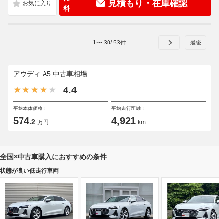
見積もり・在庫確認
料
1
〜
30
/
53
件
アウディ A5 中古車相場
4.4
平均本体価格：
平均走行距離：
574
4,921
.2
万円
km
全国×中古車購入におすすめの条件
状態が良い低走行車両