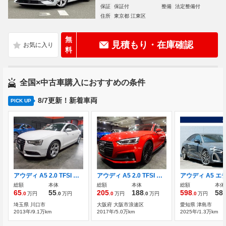
保証
保証付
整備
法定整備付
住所
東京都 江東区
無
見積もり・在庫確認
料
全国×中古車購入におすすめの条件
8/7更新！新着車両
PICK UP
アウディ A5 2.0 TFSI クワトロ 4WD 2013年モデル ディーラー整備車両
アウディ A5 2.0 TFSI クワトロ スポーツ Sラインパッケージ 4WD 後期型2.0TFSIターボエンジン7速パドルS4WD
総額
本体
総額
本体
総額
本体
65
55
205
188
598
58
.0
万円
.0
万円
.0
万円
.0
万円
.0
万円
埼玉県 川口市
大阪府 大阪市浪速区
愛知県 津島市
2013年/9.1万km
2017年/5.0万km
2025年/1.3万km