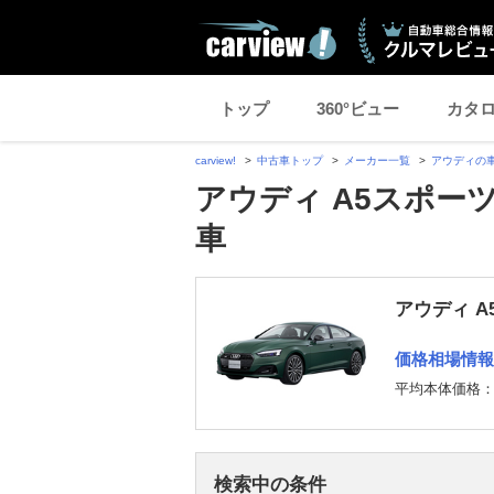
トップ
360°ビュー
カタ
carview!
中古車トップ
メーカー一覧
アウディの
アウディ A5スポー
車
アウディ 
価格相場情報
平均本体価格
検索中の条件