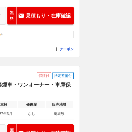
無
見積もり・在庫確認
料
クーポン
保証付
法定整備付
WD 禁煙車・ワンオーナー・車庫保
車検
修復歴
販売地域
27年3月
なし
鳥取県
無