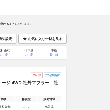
継げるようになります。
通知設定
お気に入り一覧を見る
走行距離
排気量
車検
少
多
少
多
長
短
保証付
法定整備付
ッケージ 4WD 社外マフラー 社
車検
修復歴
販売地域
検整備無
なし
鳥取県