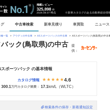
掲載レビュー
325,898
件
時点
※新車カタログのある自動車総合情報
2026.08.07
ログ
中古車検索
新車見積り
車買取
ニュース
車種一覧
アウディの中古車
A5スポーツバックの中古車
A5スポーツバック(鳥取県)の中古
ツバック(鳥取県)の中古
提
供：
A5スポーツバック の基本情報
4.6
カタログ情報
300.1
17.1
km/L（WLTC）
：
万円
カタログ燃費：
検索条件の保存・新着通知設定