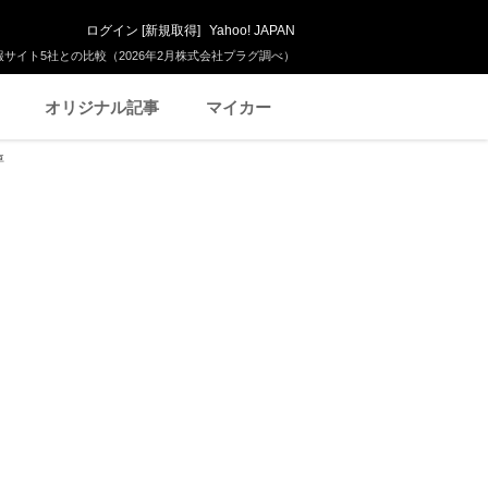
ログイン
[
新規取得
]
Yahoo! JAPAN
サイト5社との比較（2026年2月株式会社プラグ調べ）
オリジナル記事
マイカー
車