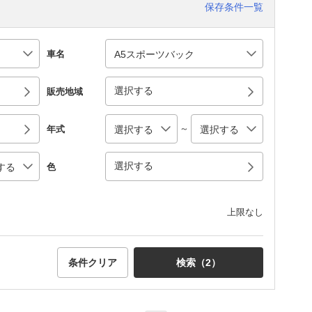
保存条件一覧
車名
選択する
販売地域
～
年式
選択する
色
上限なし
条件クリア
検索（
2
）