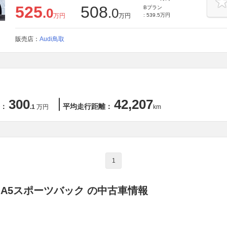
525
508
Bプラン
.0
.0
万円
万円
: 539.5万円
販売店：
Audi鳥取
300
42,207
：
平均走行距離：
.1
万円
km
1
 A5スポーツバック の中古車情報