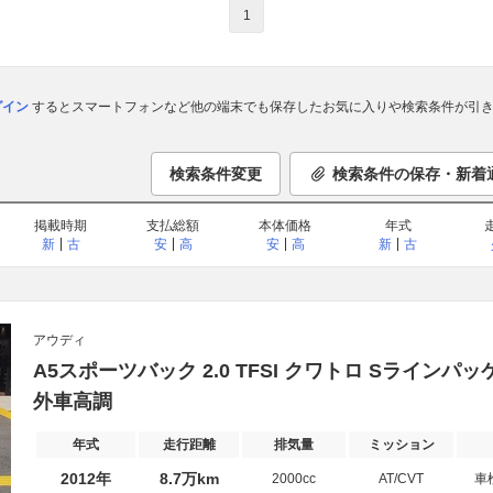
1
ログイン
するとスマートフォンなど他の端末でも保存したお気に入りや検索条件が引き
検索条件変更
検索条件の保存・新着
掲載時期
支払総額
本体価格
年式
新
古
安
高
安
高
新
古
アウディ
A5スポーツバック 2.0 TFSI クワトロ Sラインパ
外車高調
年式
走行距離
排気量
ミッション
2012年
8.7万km
2000cc
AT/CVT
車