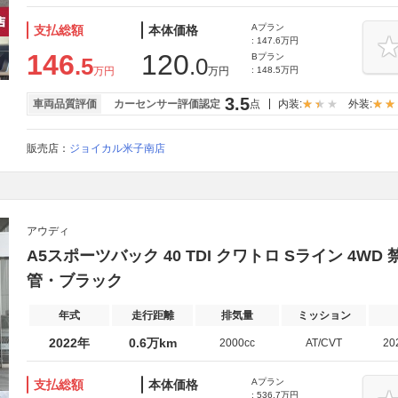
Aプラン
支払総額
本体価格
: 147.6万円
146
120
Bプラン
.5
.0
万円
万円
: 148.5万円
3.5
車両品質評価
カーセンサー評価認定
点
内装:
外装:
販売店：
ジョイカル米子南店
アウディ
A5スポーツバック 40 TDI クワトロ Sライン 4
管・ブラック
年式
走行距離
排気量
ミッション
2022年
0.6万km
2000cc
AT/CVT
20
Aプラン
支払総額
本体価格
: 536.7万円