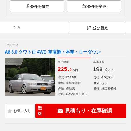
条件を保存
条件を変更
1
件
並び替え
アウディ
A6 3.0 クワトロ 4WD 車高調・本革・ローダウン
支払総額
本体価格
.
.
225
198
0
0
万円
万円
年式
2002年
走行
6.9万km
車検
車検整備付
修復
なし
保証
保証無
整備
法定整備付
住所
広島県 東広島市
無
見積もり・在庫確認
料