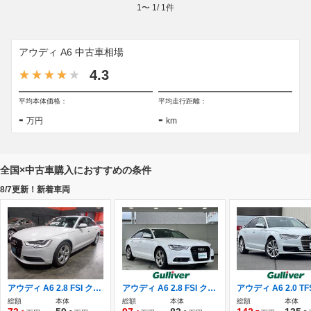
1
〜
1
/
1
件
アウディ A6 中古車相場
4.3
平均本体価格：
平均走行距離：
-
-
万円
km
全国×中古車購入におすすめの条件
8/7更新！新着車両
アウディ A6 2.8 FSI クワトロ 4WD 2013年モデル正規ディーラー車
アウディ A6 2.8 FSI クワトロ 純正ナビ Bluetooth CD ETC クルコン
総額
本体
総額
本体
総額
本体