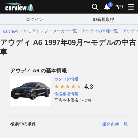
carview!
検索
通知
i
ログイン
ID新規取得
中古車トップ
メーカー一覧
アウディの車種一覧
アウデ
carview!
アウディ A6 1997年09月〜モデルの中古
車
アウディ A6 の基本情報
カタログ情報
4.3
価格相場情報
-
平均本体価格：
万円
検索中の条件
保存条件一覧