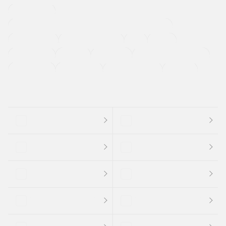
寒冷地仕様車
過給機設定モデル（ターボ・スーパーチャージャーなど)
ETC
CDプレーヤー
カーナビゲーション
禁煙車
法定整備付き
保証付き
エアバッグ
ディスチャージドランプ
支払総顔あり
クーポンあり
車両品質評価書付
新着車両