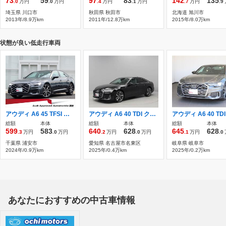
73
59
97
83
142
135
.0
万円
.0
万円
.4
万円
.1
万円
.7
万円
.9
埼玉県 川口市
秋田県 秋田市
北海道 旭川市
2013年/8.9万km
2011年/12.8万km
2015年/8.0万km
状態が良い低走行車両
アウディ A6 45 TFSI クワトロ Sライン 4WD Audi認定中古車 ドライビングパッケージ
アウディ A6 40 TDI クワトロ Sライン ディーゼルターボ 4WD 元デモカー 21インチアルミ
総額
本体
総額
本体
総額
本体
599
583
640
628
645
628
.3
万円
.0
万円
.2
万円
.0
万円
.1
万円
.0
千葉県 浦安市
愛知県 名古屋市名東区
岐阜県 岐阜市
2024年/0.9万km
2025年/0.4万km
2025年/0.2万km
あなたにおすすめの中古車情報