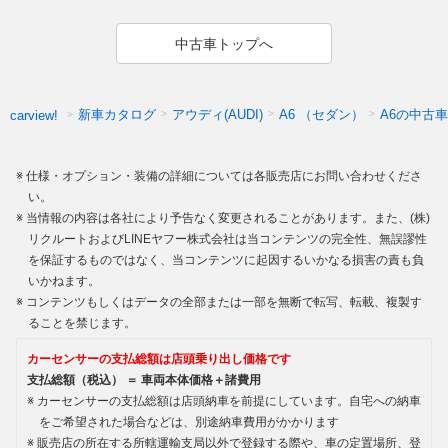
中古車トップへ
新車カタログ
アウディ(AUDI)
A6 （セダン）
A6の中古車
carview!
仕様・オプション・装備の詳細については各販売店にお問い合わせくださ
い。
当情報の内容は各社により予告なく変更されることがあります。また、(株)
リクルートおよびLINEヤフー株式会社は当コンテンツの完全性、無誤謬性
を保証するものではなく、当コンテンツに起因するいかなる損害の責も負
いかねます。
コンテンツもしくはデータの全部または一部を無断で転写、転載、複製す
ることを禁じます。
カーセンサーの支払総額は店頭乗り出し価格です
支払総額（税込） ＝ 車両本体価格＋諸費用
カーセンサーの支払総額は店頭納車を前提にしています。自宅への納車
をご希望された場合などは、別途納車費用がかかります
販売店の所在する所轄運輸支局以外で登録する際や、車の定置場所、登