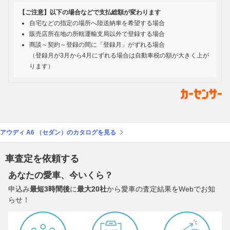
【ご注意】以下の場合などで支払総額が変わります
自宅などの指定の場所へ陸送納車を希望する場合
販売店所在地の所轄運輸支局以外で登録する場合
商談～契約～登録の間に「登録月」がずれる場合
（登録月が3月から4月にずれる場合は自動車税の額が大きく上が
ります）
アウディ A6 （セダン）のカタログを見る
車査定を依頼する
あなたの愛車、今いくら？
申込み
最短3時間後
に
最大20社
から愛車の査定結果をWebでお知
らせ！