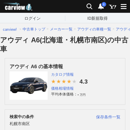
carview!
検索
通知
i
ログイン
ID新規取得
中古車トップ
メーカー一覧
アウディの車種一覧
アウデ
carview!
アウディ A6(北海道・札幌市南区)の中古
車
アウディ A6 の基本情報
カタログ情報
4.3
価格相場情報
-
平均本体価格：
万円
検索中の条件
保存条件一覧
札幌市南区