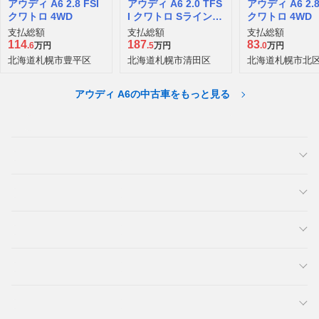
アウディ A6 2.8 FSI
アウディ A6 2.0 TFS
アウディ A6 2.8
クワトロ 4WD
I クワトロ Sラインパ
クワトロ 4WD
ッケージ 4WD
支払総額
支払総額
支払総額
114
187
83
.6
万円
.5
万円
.0
万円
北海道札幌市豊平区
北海道札幌市清田区
北海道札幌市北
アウディ A6の中古車をもっと見る