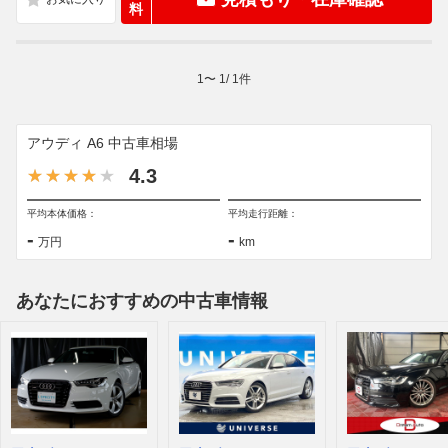
料
1
〜
1
/
1
件
アウディ A6 中古車相場
4.3
平均本体価格：
平均走行距離：
-
-
万円
km
あなたにおすすめの中古車情報