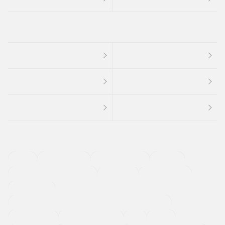
４ＷＤ
定期点検記録簿
ワンオーナーカー
福祉車両
メーカー系販売店取り扱い車
修復歴無し
アルミホイール
寒冷地仕様車
過給機設定モデル（ターボ・スーパーチャージャーなど)
ETC
CDプレーヤー
カーナビゲーション
禁煙車