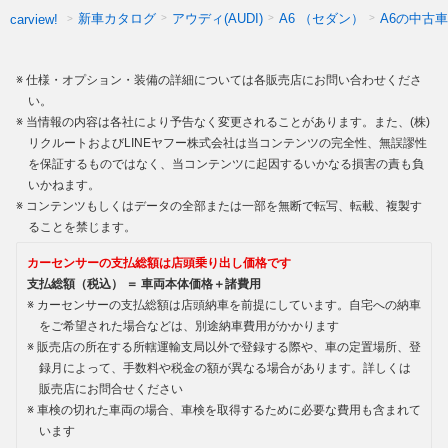
新車カタログ
アウディ(AUDI)
A6 （セダン）
A6の中古車
carview!
仕様・オプション・装備の詳細については各販売店にお問い合わせくださ
い。
当情報の内容は各社により予告なく変更されることがあります。また、(株)
リクルートおよびLINEヤフー株式会社は当コンテンツの完全性、無誤謬性
を保証するものではなく、当コンテンツに起因するいかなる損害の責も負
いかねます。
コンテンツもしくはデータの全部または一部を無断で転写、転載、複製す
ることを禁じます。
カーセンサーの支払総額は店頭乗り出し価格です
支払総額（税込） ＝ 車両本体価格＋諸費用
カーセンサーの支払総額は店頭納車を前提にしています。自宅への納車
をご希望された場合などは、別途納車費用がかかります
販売店の所在する所轄運輸支局以外で登録する際や、車の定置場所、登
録月によって、手数料や税金の額が異なる場合があります。詳しくは
販売店にお問合せください
車検の切れた車両の場合、車検を取得するために必要な費用も含まれて
います