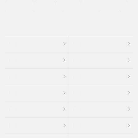
法定整備付き
保証付き
エアバッグ
ディスチャージドランプ
支払総顔あり
クーポンあり
車両品質評価書付
新着車両