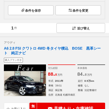
条件を保存
条件を変更
1
件
並び替え
アウディ
A6 2.8 FSI クワトロ 4WD 冬タイヤ積込 BOSE 黒革シー
ト 純正ナビ
購入プラン付き
支払総額
本体価格
.
.
88
84
8
8
万円
万円
年式
2011年
走行
8.9万km
車検
'26/11
修復
なし
保証
保証無
整備
法定整備付
住所
北海道 札幌市南区
無
見積もり・在庫確認