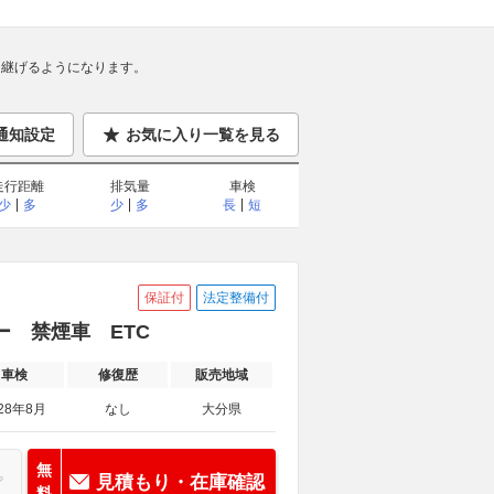
継げるようになります。
通知設定
お気に入り一覧を見る
走行距離
排気量
車検
少
多
少
多
長
短
保証付
法定整備付
オーナー 禁煙車 ETC
車検
修復歴
販売地域
28年8月
なし
大分県
無
見積もり・在庫確認
料