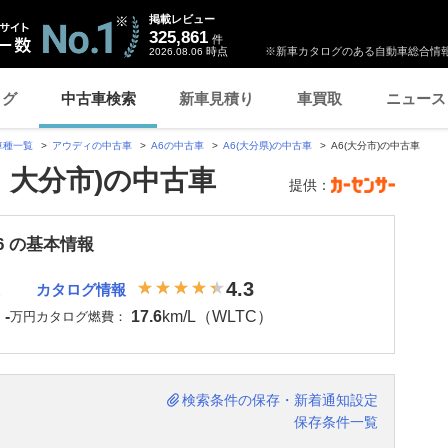
掲載レビュー
325,861
件
時点
※新車カタログのある自動車総合情報
2026.08.06
ログ
中古車検索
新車見積り
車買取
ニュース
車種一覧
アウディの中古車
A6の中古車
A6(大分県)の中古車
A6(大分市)の中古車
・大分市)の中古車
提供：
6 の基本情報
4.3
カタログ情報
-
17.6
km/L（WLTC）
：
万円
カタログ燃費：
検索条件の保存・新着通知設定
保存条件一覧