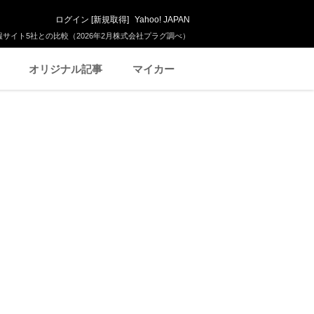
ログイン
[
新規取得
]
Yahoo! JAPAN
サイト5社との比較（2026年2月株式会社プラグ調べ）
オリジナル記事
マイカー