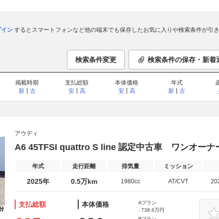
ログイン
するとスマートフォンなど他の端末でも保存したお気に入りや検索条件が引き
検索条件変更
検索条件の保存・新着
掲載時期
支払総額
本体価格
年式
新
古
安
高
安
高
新
古
アウディ
A6 45TFSI quattro S line 認定中古車 ワン
年式
走行距離
排気量
ミッション
2025年
0.5万km
1980cc
AT/CVT
20
Aプラン
支払総額
本体価格
: 738.6万円
Bプラン