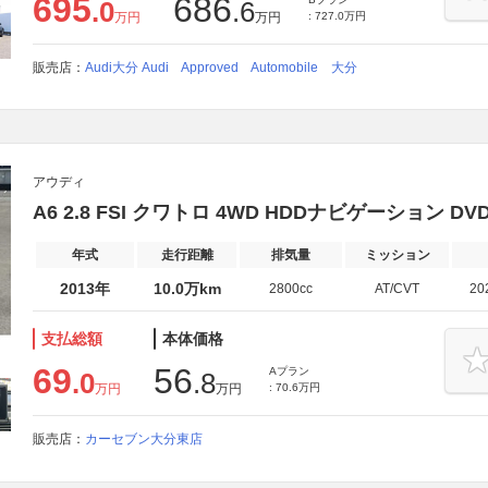
695
686
.0
.6
万円
万円
: 727.0万円
販売店：
Audi大分 Audi Approved Automobile 大分
アウディ
A6 2.8 FSI クワトロ 4WD HDDナビゲーション D
年式
走行距離
排気量
ミッション
2013年
10.0万km
2800cc
AT/CVT
20
支払総額
本体価格
69
56
Aプラン
.0
.8
万円
万円
: 70.6万円
販売店：
カーセブン大分東店