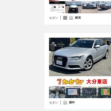
銀灰
セダン
銀M
セダン