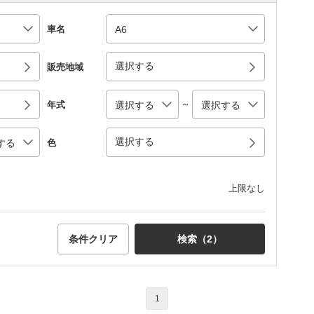
車名
選択する
販売地域
～
年式
選択する
色
上限なし
条件クリア
検索（
2
）
1