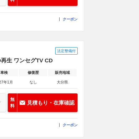
クーポン
法定整備付
VD再生 ワンセグTV CD
車検
修復歴
販売地域
27年1月
なし
大分県
無
見積もり・在庫確認
料
クーポン