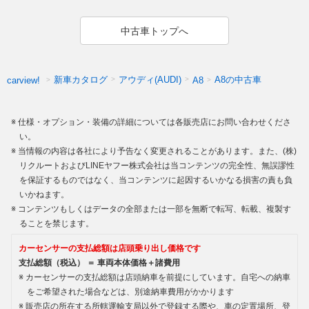
中古車トップへ
新車カタログ
アウディ(AUDI)
A8の中古車
carview!
A8
仕様・オプション・装備の詳細については各販売店にお問い合わせくださ
い。
当情報の内容は各社により予告なく変更されることがあります。また、(株)
リクルートおよびLINEヤフー株式会社は当コンテンツの完全性、無誤謬性
を保証するものではなく、当コンテンツに起因するいかなる損害の責も負
いかねます。
コンテンツもしくはデータの全部または一部を無断で転写、転載、複製す
ることを禁じます。
カーセンサーの支払総額は店頭乗り出し価格です
支払総額（税込） ＝ 車両本体価格＋諸費用
カーセンサーの支払総額は店頭納車を前提にしています。自宅への納車
をご希望された場合などは、別途納車費用がかかります
販売店の所在する所轄運輸支局以外で登録する際や、車の定置場所、登