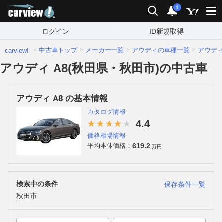
carview!
検索
通知
i
ログイン
ID新規取得
中古車トップ
メーカー一覧
アウディの車種一覧
アウデ
carview!
アウディ A8(秋田県・秋田市)の中古車
アウディ A8 の基本情報
カタログ情報
4.4
価格相場情報
619.2
平均本体価格：
万円
検索中の条件
保存条件一覧
秋田市