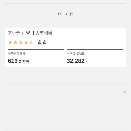
1
〜
1
/
1
件
アウディ A8 中古車相場
4.4
平均本体価格：
平均走行距離：
619
32,282
.2
万円
km