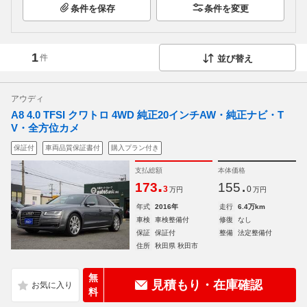
条件を保存
条件を変更
1
件
並び替え
アウディ
A8 4.0 TFSI クワトロ 4WD 純正20インチAW・純正ナビ・T
V・全方位カメ
保証付
車両品質保証書付
購入プラン付き
支払総額
本体価格
.
.
173
155
3
0
万円
万円
年式
2016年
走行
6.4万km
車検
車検整備付
修復
なし
保証
保証付
整備
法定整備付
住所
秋田県 秋田市
無
見積もり・在庫確認
料