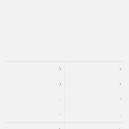
寒冷地仕様車
過給機設定モデル（ターボ・スーパーチャージャーなど)
ETC
CDプレーヤー
カーナビゲーション
禁煙車
法定整備付き
保証付き
エアバッグ
ディスチャージドランプ
支払総顔あり
クーポンあり
車両品質評価書付
新着車両