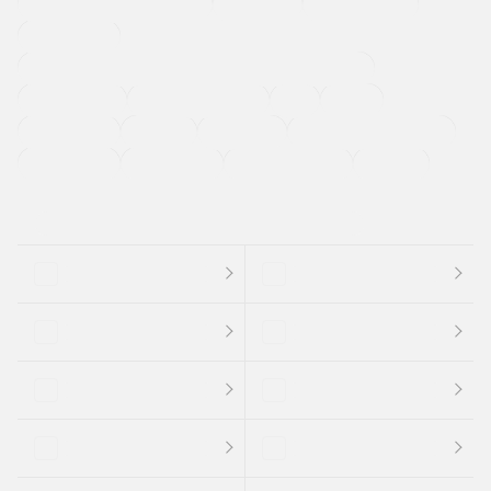
メーカー系販売店取り扱い車
修復歴無し
アルミホイール
寒冷地仕様車
過給機設定モデル（ターボ・スーパーチャージャーなど)
ETC
CDプレーヤー
カーナビゲーション
禁煙車
法定整備付き
保証付き
エアバッグ
ディスチャージドランプ
支払総顔あり
クーポンあり
車両品質評価書付
新着車両