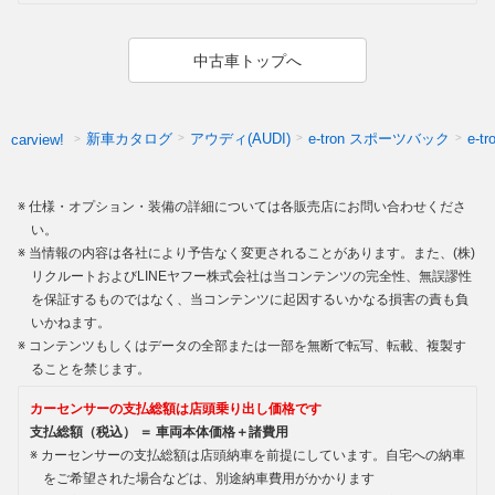
中古車トップへ
新車カタログ
アウディ(AUDI)
e-tron スポーツバック
e-
carview!
仕様・オプション・装備の詳細については各販売店にお問い合わせくださ
い。
当情報の内容は各社により予告なく変更されることがあります。また、(株)
リクルートおよびLINEヤフー株式会社は当コンテンツの完全性、無誤謬性
を保証するものではなく、当コンテンツに起因するいかなる損害の責も負
いかねます。
コンテンツもしくはデータの全部または一部を無断で転写、転載、複製す
ることを禁じます。
カーセンサーの支払総額は店頭乗り出し価格です
支払総額（税込） ＝ 車両本体価格＋諸費用
カーセンサーの支払総額は店頭納車を前提にしています。自宅への納車
をご希望された場合などは、別途納車費用がかかります