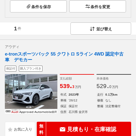
条件を保存
条件を変更
1
件
並び替え
アウディ
e-tronスポーツバック 55 クワトロ Sライン 4WD 認定中古
車 デモカー
保証付
購入プラン付き
支払総額
本体価格
.
.
539
529
3
0
万円
万円
年式
2023年
走行
0.1万km
車検
'26/12
修復
なし
保証
保証付
整備
法定整備付
住所
石川県 金沢市
無
見積もり・在庫確認
料