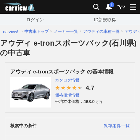
carview!
検索
通知
i
ログイン
ID新規取得
中古車トップ
メーカー一覧
アウディの車種一覧
アウデ
carview!
アウディ e-tronスポーツバック(石川県)
の中古車
アウディ e-tronスポーツバック の基本情報
カタログ情報
4.7
価格相場情報
463.0
平均本体価格：
万円
検索中の条件
保存条件一覧