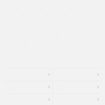
４ＷＤ
定期点検記録簿
ワンオーナーカー
福祉車両
メーカー系販売店取り扱い車
修復歴無し
アルミホイール
寒冷地仕様車
過給機設定モデル（ターボ・スーパーチャージャーなど)
ETC
CDプレーヤー
カーナビゲーション
禁煙車
法定整備付き
保証付き
エアバッグ
ディスチャージドランプ
支払総顔あり
クーポンあり
車両品質評価書付
新着車両