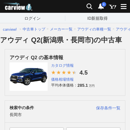
carview!
検索
通知
i
ログイン
ID新規取得
中古車トップ
メーカー一覧
アウディの車種一覧
アウデ
carview!
アウディ Q2(新潟県・長岡市)の中古車
アウディ Q2 の基本情報
カタログ情報
4.5
価格相場情報
285.1
平均本体価格：
万円
検索中の条件
保存条件一覧
長岡市