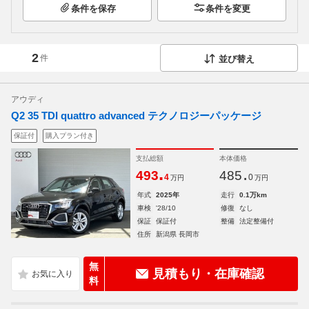
条件を保存
条件を変更
2
件
並び替え
アウディ
Q2 35 TDI quattro advanced テクノロジーパッケージ
保証付
購入プラン付き
支払総額
本体価格
.
.
493
485
4
0
万円
万円
年式
2025年
走行
0.1万km
車検
'28/10
修復
なし
保証
保証付
整備
法定整備付
住所
新潟県 長岡市
無
見積もり・在庫確認
料