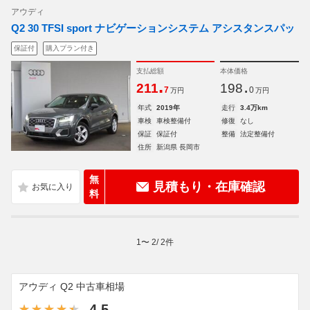
アウディ
Q2 30 TFSI sport ナビゲーションシステム アシスタンスパッ
保証付
購入プラン付き
支払総額
本体価格
.
.
211
198
7
0
万円
万円
年式
2019年
走行
3.4万km
車検
車検整備付
修復
なし
保証
保証付
整備
法定整備付
住所
新潟県 長岡市
無
見積もり・在庫確認
料
1
〜
2
/
2
件
アウディ Q2 中古車相場
4.5