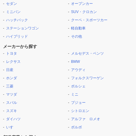
セダン
オープンカー
ミニバン
SUV・クロカン
ハッチバック
クーペ・スポーツカー
ステーションワゴン
軽自動車
ハイブリッド
その他
メーカーから探す
トヨタ
メルセデス・ベンツ
レクサス
BMW
日産
アウディ
ホンダ
フォルクスワーゲン
三菱
ポルシェ
マツダ
ミニ
スバル
プジョー
スズキ
シトロエン
ダイハツ
アルファ ロメオ
いすゞ
ボルボ