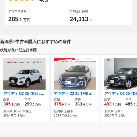
平均本体価格：
平均走行距離：
285
24,313
.1
万円
km
新潟県×中古車購入におすすめの条件
状態が良い低走行車両
アウディ Q2 35 TFSI advanced ナビゲーションパッケージ
アウディ Q2 35 TFSI advanced テクノロジーパッケージ ナビゲーション
総額
本体
総額
本体
総額
本体
305
299
375
363
493
485
.8
万円
.0
万円
.0
万円
.0
万円
.4
万円
.0
新潟県 新潟市中央区
新潟県 上越市
新潟県 長岡市
2024年/0.8万km
2024年/0.9万km
2025年/0.1万km