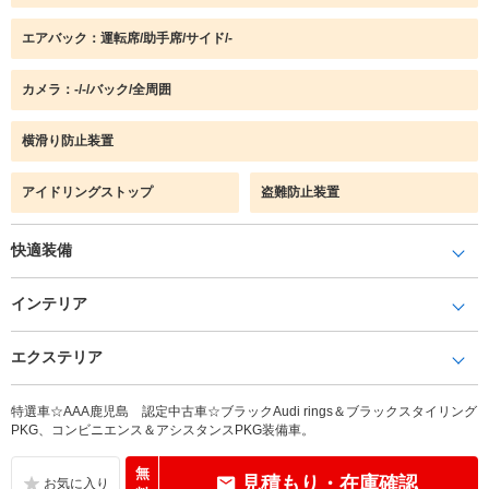
エアバック：運転席/助手席/サイド/-
カメラ：-/-/バック/全周囲
横滑り防止装置
アイドリングストップ
盗難防止装置
快適装備
インテリア
エクステリア
特選車☆AAA鹿児島 認定中古車☆ブラックAudi rings＆ブラックスタイリング
PKG、コンビニエンス＆アシスタンスPKG装備車。
無
見積もり・在庫確認