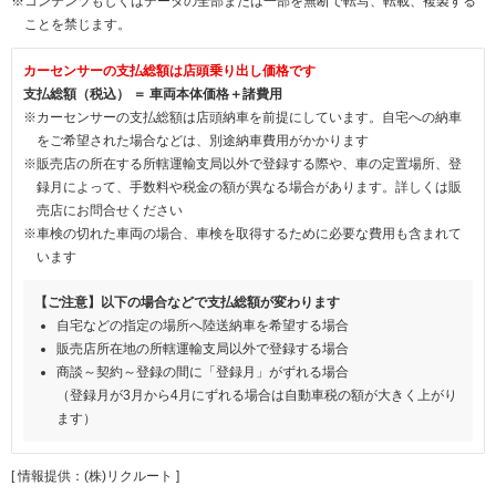
※コンテンツもしくはデータの全部または一部を無断で転写、転載、複製する
ことを禁じます。
カーセンサーの支払総額は店頭乗り出し価格です
支払総額（税込） ＝ 車両本体価格＋諸費用
※カーセンサーの支払総額は店頭納車を前提にしています。自宅への納車
をご希望された場合などは、別途納車費用がかかります
※販売店の所在する所轄運輸支局以外で登録する際や、車の定置場所、登
録月によって、手数料や税金の額が異なる場合があります。詳しくは販
売店にお問合せください
※車検の切れた車両の場合、車検を取得するために必要な費用も含まれて
います
【ご注意】以下の場合などで支払総額が変わります
自宅などの指定の場所へ陸送納車を希望する場合
販売店所在地の所轄運輸支局以外で登録する場合
商談～契約～登録の間に「登録月」がずれる場合
（登録月が3月から4月にずれる場合は自動車税の額が大きく上がり
ます）
[ 情報提供：(株)リクルート ]