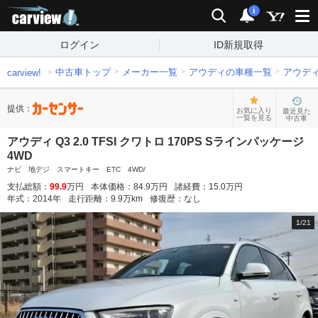
carview!
検索
通知
i
ログイン
ID新規取得
中古車トップ
メーカー一覧
アウディの車種一覧
アウデ
carview!
提供：
お気に入り
最近見た
一覧を見る
中古車
アウディ Q3 2.0 TFSI クワトロ 170PS Sラインパッケージ
4WD
ナビ 地デジ スマートキー ETC 4WD/
支払総額：
99.9
万円
本体価格：
84.9
万円
諸経費：
15.0
万円
年式：
2014
年
走行距離：
9.9
万km
修復歴：
なし
1
/
21