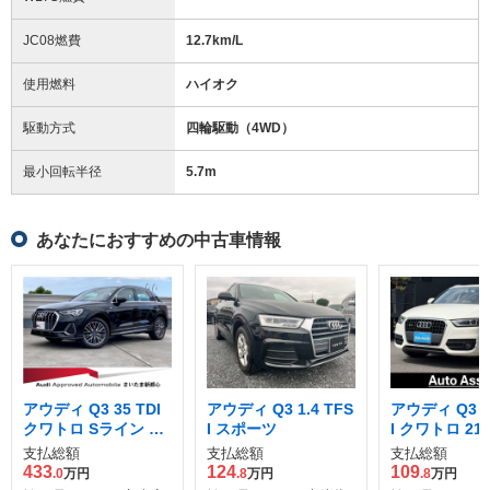
JC08燃費
12.7km/L
使用燃料
ハイオク
駆動方式
四輪駆動（4WD）
最小回転半径
5.7
m
あなたにおすすめの中古車情報
アウディ Q3 35 TDI
アウディ Q3 1.4 TFS
アウディ Q3 2.
クワトロ Sライン デ
I スポーツ
I クワトロ 211
ィーゼルターボ 4WD
D
支払総額
支払総額
支払総額
433
124
109
.0
万円
.8
万円
.8
万円