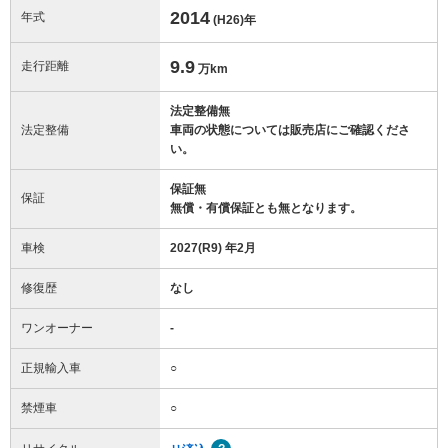
2014
年式
(H26)
年
9.9
走行距離
万km
法定整備無
法定整備
車両の状態については販売店にご確認くださ
い。
保証無
保証
無償・有償保証とも無となります。
車検
2027(R9) 年2月
修復歴
なし
ワンオーナー
-
正規輸入車
○
禁煙車
○