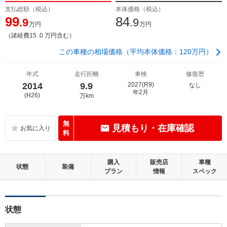
支払総額（税込）
本体価格（税込）
99
84
.9
.9
万円
万円
（諸経費15 .0 万円含む）
この車種の相場価格（平均本体価格：120万円）
年式
走行距離
車検
修復歴
2014
9.9
2027(R9)
なし
年2月
(H26)
万km
無
見積もり・在庫確認
料
購入
販売店
車種
状態
装備
プラン
情報
スペック
状態