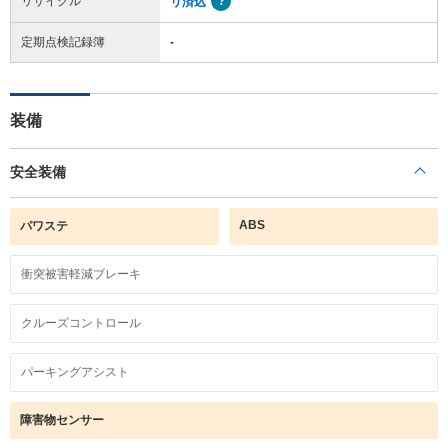
リサイクル
リ済込
定期点検記録簿
-
装備
安全装備
ABS
パワステ
衝突被害軽減ブレーキ
クルーズコントロール
パーキングアシスト
障害物センサー