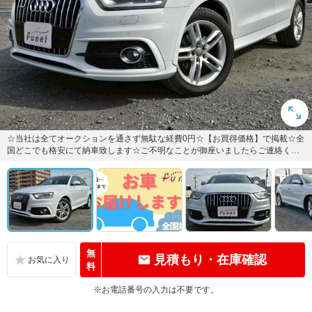
☆当社は全てオークションを通さず無駄な経費0円☆【お買得価格】で掲載☆全
国どこでも格安にて納車致します☆ご不明なことが御座いましたらご連絡くだ
さい！funetcas（ファ...
無
見積もり・在庫確認
料
※お電話番号の入力は不要です。