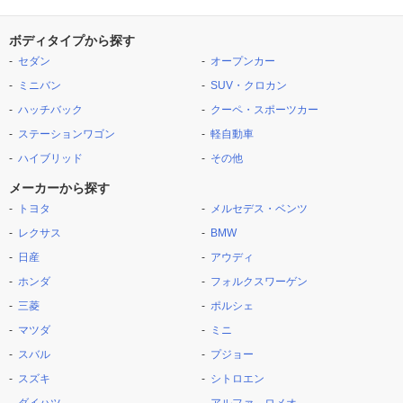
ボディタイプから探す
セダン
オープンカー
ミニバン
SUV・クロカン
ハッチバック
クーペ・スポーツカー
ステーションワゴン
軽自動車
ハイブリッド
その他
メーカーから探す
トヨタ
メルセデス・ベンツ
レクサス
BMW
日産
アウディ
ホンダ
フォルクスワーゲン
三菱
ポルシェ
マツダ
ミニ
スバル
プジョー
スズキ
シトロエン