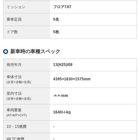
ミッション
フロア7AT
乗車定員
5名
ドア数
5枚
新車時の車種スペック
発売年月
13(H25)/08
車体寸法
4395
×
1830
×
1575
mm
(全長×全幅×全高)
室内寸法
-
×
-
×
-
mm
(全長×全幅×全高)
車両重量
1640/-/-
kg
(AT×MT×CVT)
10・15燃費
-
WLTC燃費
-