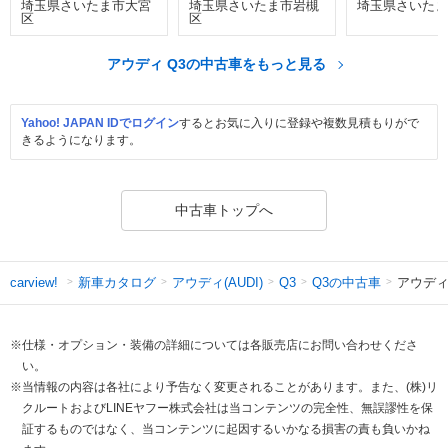
埼玉県さいたま市大宮
埼玉県さいたま市岩槻
埼玉県さいたま
区
区
アウディ Q3の中古車をもっと見る
Yahoo! JAPAN IDでログイン
するとお気に入りに登録や複数見積もりがで
きるようになります。
中古車トップへ
新車カタログ
アウディ(AUDI)
Q3の中古車
アウディ 
carview!
Q3
※仕様・オプション・装備の詳細については各販売店にお問い合わせくださ
い。
※当情報の内容は各社により予告なく変更されることがあります。また、(株)リ
クルートおよびLINEヤフー株式会社は当コンテンツの完全性、無誤謬性を保
証するものではなく、当コンテンツに起因するいかなる損害の責も負いかね