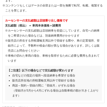
ます。
※コンテンツもしくはデータの全部または一部を無断で転写、転載、複製する
ことを禁じます。
カーセンサーの支払総額は店頭乗り出し価格です
支払総額（税込） ＝ 車両本体価格＋諸費用
※カーセンサーの支払総額は店頭納車を前提にしています。自宅への納車
をご希望された場合などは、別途納車費用がかかります
※販売店の所在する所轄運輸支局以外で登録する際や、車の定置場所、登
録月によって、手数料や税金の額が異なる場合があります。詳しくは販
売店にお問合せください
※車検の切れた車両の場合、車検を取得するために必要な費用も含まれて
います
【ご注意】以下の場合などで支払総額が変わります
自宅などの指定の場所へ陸送納車を希望する場合
販売店所在地の所轄運輸支局以外で登録する場合
商談～契約～登録の間に「登録月」がずれる場合
（登録月が3月から4月にずれる場合は自動車税の額が大きく上がり
ます）