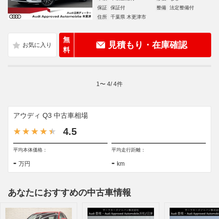
保証
保証付
整備
法定整備付
住所
千葉県 木更津市
無
見積もり・在庫確認
料
1
〜
4
/
4
件
アウディ Q3 中古車相場
4.5
平均本体価格：
平均走行距離：
-
-
万円
km
あなたにおすすめの中古車情報