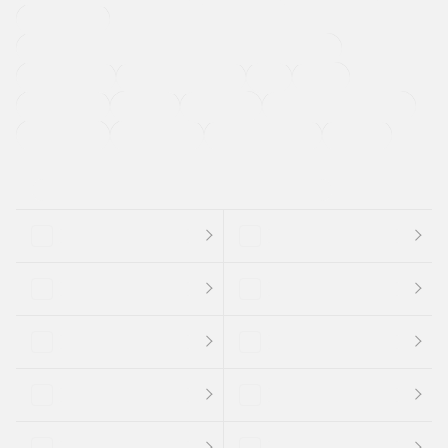
寒冷地仕様車
過給機設定モデル（ターボ・スーパーチャージャーなど)
ETC
CDプレーヤー
カーナビゲーション
禁煙車
法定整備付き
保証付き
エアバッグ
ディスチャージドランプ
支払総顔あり
クーポンあり
車両品質評価書付
新着車両