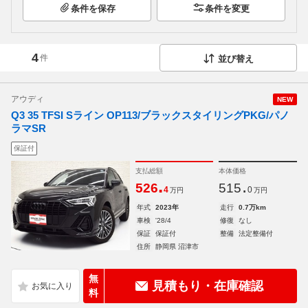
条件を保存
条件を変更
4
件
並び替え
アウディ
NEW
Q3 35 TFSI Sライン OP113/ブラックスタイリングPKG/パノ
ラマSR
保証付
支払総額
本体価格
.
.
526
515
4
0
万円
万円
年式
2023年
走行
0.7万km
車検
'28/4
修復
なし
保証
保証付
整備
法定整備付
住所
静岡県 沼津市
無
見積もり・在庫確認
料