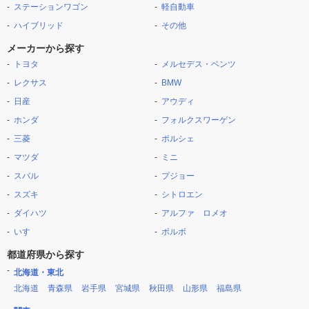
ステーションワゴン
軽自動車
ハイブリッド
その他
メーカーから探す
トヨタ
メルセデス・ベンツ
レクサス
BMW
日産
アウディ
ホンダ
フォルクスワーゲン
三菱
ポルシェ
マツダ
ミニ
スバル
プジョー
スズキ
シトロエン
ダイハツ
アルファ ロメオ
いすゞ
ボルボ
都道府県から探す
北海道・東北
北海道
青森県
岩手県
宮城県
秋田県
山形県
福島県