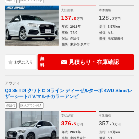
支払総額
本体価格
.
.
137
128
8
0
万円
万円
年式
2016年
走行
7.5万km
車検
'27/6
修復
なし
保証
保証付
整備
法定整備付
住所
東京都 多摩市
無
見積もり・在庫確認
料
アウディ
Q3 35 TDI クワトロ Sライン ディーゼルターボ 4WD Sline/レ
ザーシート/TV/マルチカラーアンビ
保証付
購入プラン付き
支払総額
本体価格
.
.
376
357
5
0
万円
万円
年式
2021年
走行
3.9万km
車検
車検整備付
修復
なし