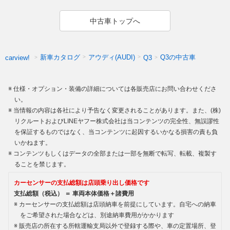
中古車トップへ
新車カタログ
アウディ(AUDI)
Q3の中古車
carview!
Q3
仕様・オプション・装備の詳細については各販売店にお問い合わせくださ
い。
当情報の内容は各社により予告なく変更されることがあります。また、(株)
リクルートおよびLINEヤフー株式会社は当コンテンツの完全性、無誤謬性
を保証するものではなく、当コンテンツに起因するいかなる損害の責も負
いかねます。
コンテンツもしくはデータの全部または一部を無断で転写、転載、複製す
ることを禁じます。
カーセンサーの支払総額は店頭乗り出し価格です
支払総額（税込） ＝ 車両本体価格＋諸費用
カーセンサーの支払総額は店頭納車を前提にしています。自宅への納車
をご希望された場合などは、別途納車費用がかかります
販売店の所在する所轄運輸支局以外で登録する際や、車の定置場所、登