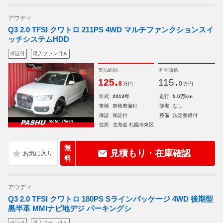
アウディ
Q3 2.0 TFSI クワトロ 211PS 4WD マルチファンクションスイ
ッチシステムHDD
保証付
購入プラン付き
支払総額
本体価格
.
.
125
115
8
0
万円
万円
年式
2013年
走行
5.0万km
車検
車検整備付
修復
なし
保証
保証付
整備
法定整備付
住所
北海道 札幌市東区
無
見積もり・在庫確認
料
アウディ
Q3 2.0 TFSI クワトロ 180PS Sラインパッケージ 4WD 後期型
黒半革 MMIナビ地デジ パーキングシ
保証付
購入プラン付き