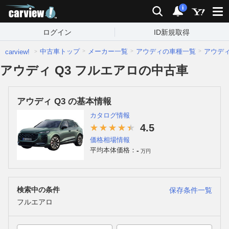
carview!
検索
通知
i
ログイン
ID新規取得
中古車トップ
メーカー一覧
アウディの車種一覧
アウデ
carview!
アウディ Q3 フルエアロの中古車
アウディ Q3 の基本情報
カタログ情報
4.5
価格相場情報
-
平均本体価格：
万円
検索中の条件
保存条件一覧
フルエアロ