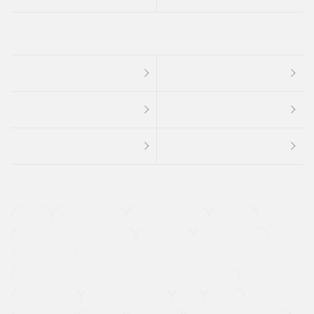
４ＷＤ
定期点検記録簿
ワンオーナーカー
福祉車両
メーカー系販売店取り扱い車
修復歴無し
アルミホイール
寒冷地仕様車
過給機設定モデル（ターボ・スーパーチャージャーなど)
ETC
CDプレーヤー
カーナビゲーション
禁煙車