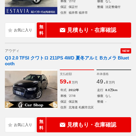
車検
'27/2
修復
なし
保証
保証付
整備
法定整備付
住所
福井県 福井市
無
見積もり・在庫確認
料
アウディ
NEW
Q3 2.0 TFSI クワトロ 211PS 4WD 夏冬アルミ Bカメラ Bluet
ooth
支払総額
本体価格
.
.
59
49
8
8
万円
万円
年式
2012年
走行
8.0万km
車検
'27/8
修復
なし
保証
保証無
整備
-
住所
北海道 札幌市北区
無
見積もり・在庫確認
料