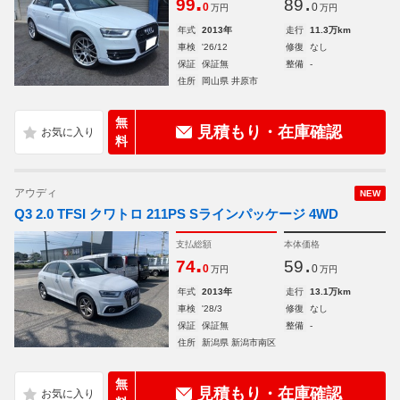
.
.
99
89
0
0
万円
万円
年式
2013年
走行
11.3万km
車検
'26/12
修復
なし
保証
保証無
整備
-
住所
岡山県 井原市
無
見積もり・在庫確認
料
アウディ
NEW
Q3 2.0 TFSI クワトロ 211PS Sラインパッケージ 4WD
支払総額
本体価格
.
.
74
59
0
0
万円
万円
年式
2013年
走行
13.1万km
車検
'28/3
修復
なし
保証
保証無
整備
-
住所
新潟県 新潟市南区
無
見積もり・在庫確認