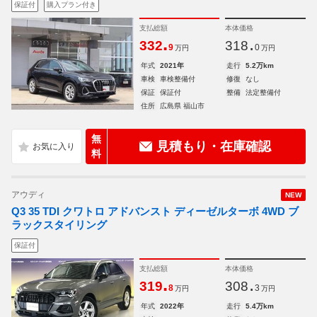
保証付
購入プラン付き
支払総額
本体価格
.
.
332
318
9
0
万円
万円
年式
2021年
走行
5.2万km
車検
車検整備付
修復
なし
保証
保証付
整備
法定整備付
住所
広島県 福山市
無
見積もり・在庫確認
料
アウディ
NEW
Q3 35 TDI クワトロ アドバンスト ディーゼルターボ 4WD ブ
ラックスタイリング
保証付
支払総額
本体価格
.
.
319
308
8
3
万円
万円
年式
2022年
走行
5.4万km