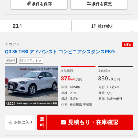
条件を保存
条件を変更
21
件
並び替え
アウディ
NEW
Q3 35 TFSI アドバンスト コンビニアシスタンスPKG
保証付
購入プラン付き
支払総額
本体価格
.
.
375
359
8
9
万円
万円
年式
2024年
走行
1.2万km
車検
'27/12
修復
なし
保証
保証付
整備
法定整備付
住所
神奈川県 平塚市
無
見積もり・在庫確認
料