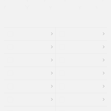
法定整備付き
保証付き
エアバッグ
ディスチャージドランプ
支払総顔あり
クーポンあり
車両品質評価書付
新着車両