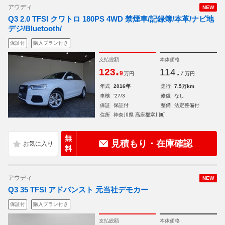
アウディ
NEW
Q3 2.0 TFSI クワトロ 180PS 4WD 禁煙車/記録簿/本革/ナビ地
デジ/Bluetooth/
保証付
購入プラン付き
支払総額
本体価格
.
.
123
114
9
7
万円
万円
年式
2016年
走行
7.5万km
車検
'27/3
修復
なし
保証
保証付
整備
法定整備付
住所
神奈川県 高座郡寒川町
無
見積もり・在庫確認
料
アウディ
NEW
Q3 35 TFSI アドバンスト 元当社デモカー
保証付
購入プラン付き
支払総額
本体価格