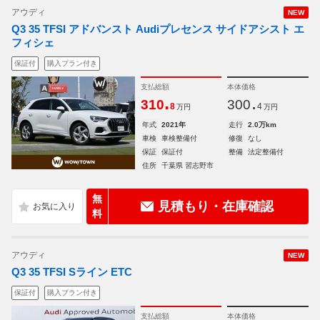
アウディ
NEW
Q3 35 TFSI アドバンスト Audiプレセンス サイドアシスト エ
フィシェ
保証付
購入プラン付き
支払総額
本体価格
.
.
310
300
8
4
万円
万円
年式
2021年
走行
2.0万km
車検
車検整備付
修復
なし
保証
保証付
整備
法定整備付
住所
千葉県 習志野市
無
見積もり・在庫確認
料
アウディ
NEW
Q3 35 TFSI Sライン ETC
保証付
購入プラン付き
支払総額
本体価格