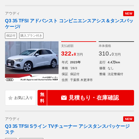
アウディ
NEW
Q3 35 TFSI アドバンスト コンビニエンスアシス＆タンスパッ
ケージ/
保証付
購入プラン付き
支払総額
本体価格
.
.
322
310
8
0
万円
万円
年式
2023年
走行
4.4万km
車検
'28/3
修復
なし
保証
保証付
整備
法定整備付
住所
千葉県 木更津市
無
見積もり・在庫確認
料
アウディ
NEW
Q3 35 TFSI Sライン TVチューナー アシスタンスパッケージ
ステ