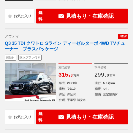
無
見積もり・在庫確認
料
アウディ
NEW
Q3 35 TDI クワトロ Sライン ディーゼルターボ 4WD TVチュ
ーナー プラスパッケージ
保証付
購入プラン付き
支払総額
本体価格
.
.
315
299
3
0
万円
万円
年式
2021年
走行
5.5万km
車検
'26/10
修復
なし
保証
保証付
整備
法定整備付
住所
千葉県 浦安市
無
見積もり・在庫確認
料