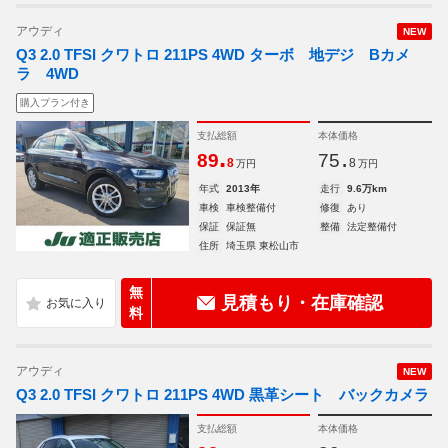
アウディ
NEW
Q3 2.0 TFSI クワトロ 211PS 4WD ターボ 地デジ Bカメ
ラ 4WD
購入プラン付き
支払総額
本体価格
.
.
89
75
8
8
万円
万円
年式
2013年
走行
9.6万km
車検
車検整備付
修復
あり
保証
保証無
整備
法定整備付
住所
埼玉県 東松山市
無
見積もり・在庫確認
料
アウディ
NEW
Q3 2.0 TFSI クワトロ 211PS 4WD 黒革シート バックカメラ
支払総額
本体価格