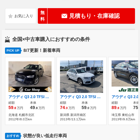
無
見積もり・在庫確認
料
全国×中古車購入におすすめの条件
8/7更新！新着車両
PICK UP
アウディ Q3 2.0 TFSI クワトロ 211PS 4WD 夏冬アルミ Bカメラ Bluetooth
アウディ Q3 2.0 TFSI クワトロ 211PS Sラインパッケージ 4WD
総額
本体
総額
本体
総額
本体
59
49
74
59
89
75
.8
万円
.8
万円
.0
万円
.0
万円
.8
万円
.
北海道 札幌市北区
新潟県 新潟市南区
埼玉県 東松山市
2012年/8.0万km
2013年/13.1万km
2013年/9.6万km
状態が良い低走行車両
おすすめ