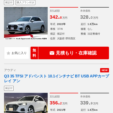
保証付
購入プラン付き
支払総額
本体価格
.
.
342
328
8
0
万円
万円
年式
2022年
走行
1.8万km
車検
'27/6
修復
なし
保証
保証付
整備
法定整備付
住所
大阪府 堺市西区
無
見積もり・在庫確認
料
アウディ
NEW
Q3 35 TFSI アドバンスト 10.1インチナビ BT USB APPカープ
レイ アン
保証付
支払総額
本体価格
.
.
356
339
2
9
万円
万円
年式
2021年
走行
1.8万km