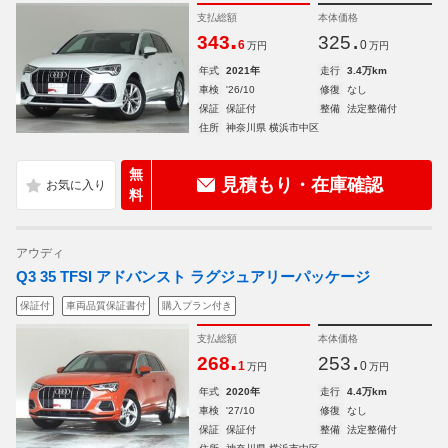
支払総額
本体価格
.
.
343
325
6
0
万円
万円
年式
2021年
走行
3.4万km
車検
'26/10
修復
なし
保証
保証付
整備
法定整備付
住所
神奈川県 横浜市中区
無
見積もり・在庫確認
料
アウディ
Q3 35 TFSI アドバンスト ラグジュアリーパッケージ
保証付
車両品質保証書付
購入プラン付き
支払総額
本体価格
.
.
268
253
1
0
万円
万円
年式
2020年
走行
4.4万km
車検
'27/10
修復
なし
保証
保証付
整備
法定整備付