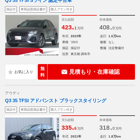
Q3 35 TFSI Sライン 認定中古車
保証付
車両品質保証書付
購入プラン付き
支払総額
本体価格
.
.
423
408
1
0
万円
万円
年式
2023年
走行
1.6万km
車検
'28/3
修復
なし
保証
保証付
整備
法定整備付
住所
東京都 調布市
無
見積もり・在庫確認
料
アウディ
Q3 35 TFSI アドバンスト ブラックスタイリング
保証付
車両品質保証書付
購入プラン付き
支払総額
本体価格
.
.
335
318
6
0
万円
万円
年式
2021年
走行
1.8万km