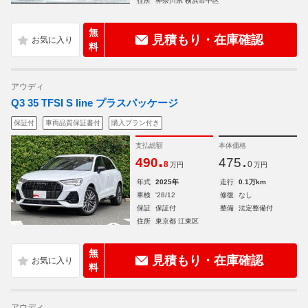
住所
神奈川県 横浜市中区
無
見積もり・在庫確認
料
アウディ
Q3 35 TFSI S line プラスパッケージ
保証付
車両品質保証書付
購入プラン付き
支払総額
本体価格
.
.
490
475
8
0
万円
万円
年式
2025年
走行
0.1万km
車検
'28/12
修復
なし
保証
保証付
整備
法定整備付
住所
東京都 江東区
無
見積もり・在庫確認
料
アウディ