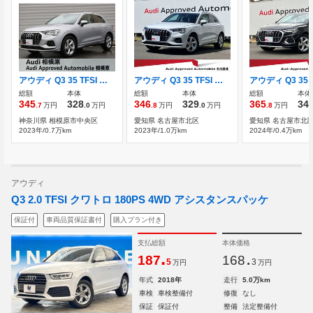
アウディ Q3 35 TFSI アドバンスト コンビニエンス＆アシスタンスパッケージ
アウディ Q3 35 TFSI アドバンスト 2023年モデル 18AW
総額
本体
総額
本体
総額
本体
345
328
346
329
365
34
.7
万円
.0
万円
.8
万円
.0
万円
.8
万円
神奈川県 相模原市中央区
愛知県 名古屋市北区
愛知県 名古屋市北
2023年/0.7万km
2023年/1.0万km
2024年/0.4万km
アウディ
Q3 2.0 TFSI クワトロ 180PS 4WD アシスタンスパッケ
保証付
車両品質保証書付
購入プラン付き
支払総額
本体価格
.
.
187
168
5
3
万円
万円
年式
2018年
走行
5.0万km
車検
車検整備付
修復
なし
保証
保証付
整備
法定整備付