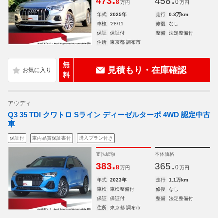
473
458
8
0
万円
万円
年式
2025年
走行
0.3万km
車検
'28/11
修復
なし
保証
保証付
整備
法定整備付
住所
東京都 調布市
無
見積もり・在庫確認
料
アウディ
Q3 35 TDI クワトロ Sライン ディーゼルターボ 4WD 認定中古
車
保証付
車両品質保証書付
購入プラン付き
支払総額
本体価格
.
.
383
365
8
0
万円
万円
年式
2023年
走行
1.1万km
車検
車検整備付
修復
なし
保証
保証付
整備
法定整備付
住所
東京都 調布市