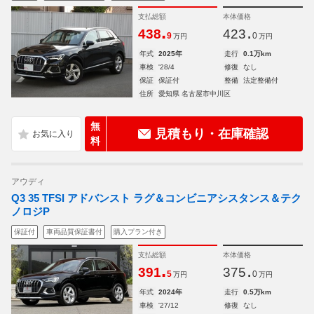
支払総額
本体価格
.
.
438
423
9
0
万円
万円
年式
2025年
走行
0.1万km
車検
'28/4
修復
なし
保証
保証付
整備
法定整備付
住所
愛知県 名古屋市中川区
無
見積もり・在庫確認
料
アウディ
Q3 35 TFSI アドバンスト ラグ＆コンビニアシスタンス＆テク
ノロジP
保証付
車両品質保証書付
購入プラン付き
支払総額
本体価格
.
.
391
375
5
0
万円
万円
年式
2024年
走行
0.5万km
車検
'27/12
修復
なし