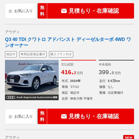
無
見積もり・在庫確認
料
アウディ
Q3 40 TDI クワトロ アドバンスト ディーゼルターボ 4WD ワ
ンオーナー
保証付
車両品質保証書付
購入プラン付き
支払総額
本体価格
.
.
416
399
3
9
万円
万円
年式
2024年
走行
3.0万km
車検
'27/12
修復
なし
保証
保証付
整備
法定整備付
住所
神奈川県 平塚市
無
見積もり・在庫確認
料
アウディ
NEW