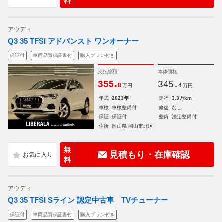
料
アウディ
Q3 35 TFSI アドバンスト ワンオーナー
保証付
車両品質保証書付
購入プラン付き
支払総額
本体価格
.
.
355
345
8
4
万円
万円
年式
2023年
走行
3.3万km
車検
車検整備付
修復
なし
保証
保証付
整備
法定整備付
住所
岡山県 岡山市北区
無
見積もり・在庫確認
料
アウディ
Q3 35 TFSI Sライン 認定中古車 TVチューナー
保証付
車両品質保証書付
購入プラン付き