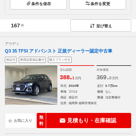
条件を保存
条件を変更
167
件
並び替え
アウディ
Q3 35 TFSI アドバンスト 正規ディーラー認定中古車
保証付
車両品質保証書付
購入プラン付き
支払総額
本体価格
.
.
388
369
1
0
万円
万円
年式
2024年
走行
0.7万km
車検
'27/12
修復
なし
保証
保証付
整備
法定整備付
住所
福岡県 福岡市博多区
無
見積もり・在庫確認
料