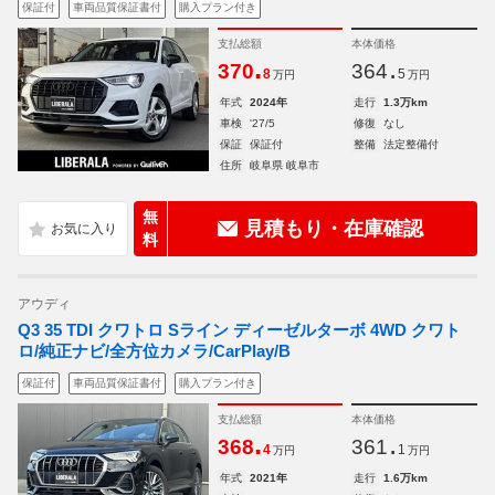
保証付
車両品質保証書付
購入プラン付き
支払総額
本体価格
.
.
370
364
8
5
万円
万円
年式
2024年
走行
1.3万km
車検
'27/5
修復
なし
保証
保証付
整備
法定整備付
住所
岐阜県 岐阜市
無
見積もり・在庫確認
料
アウディ
Q3 35 TDI クワトロ Sライン ディーゼルターボ 4WD クワト
ロ/純正ナビ/全方位カメラ/CarPlay/B
保証付
車両品質保証書付
購入プラン付き
支払総額
本体価格
.
.
368
361
4
1
万円
万円
年式
2021年
走行
1.6万km