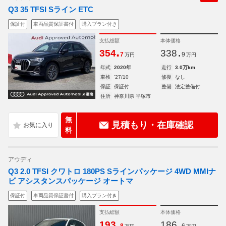
Q3 35 TFSI Sライン ETC
保証付
車両品質保証書付
購入プラン付き
支払総額
本体価格
.
.
354
338
7
9
万円
万円
年式
2020年
走行
3.0万km
車検
'27/10
修復
なし
保証
保証付
整備
法定整備付
住所
神奈川県 平塚市
無
見積もり・在庫確認
料
アウディ
Q3 2.0 TFSI クワトロ 180PS Sラインパッケージ 4WD MMIナ
ビ アシスタンスパッケージ オートマ
保証付
車両品質保証書付
購入プラン付き
支払総額
本体価格
.
.
193
186