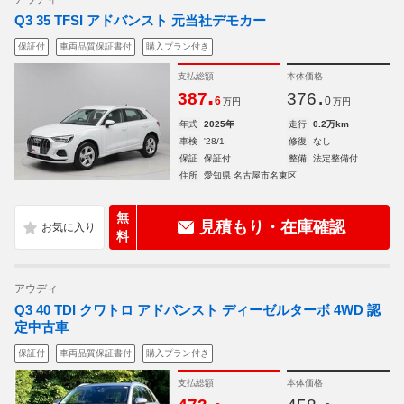
Q3 35 TFSI アドバンスト 元当社デモカー
保証付
車両品質保証書付
購入プラン付き
支払総額
本体価格
.
.
387
376
6
0
万円
万円
年式
2025年
走行
0.2万km
車検
'28/1
修復
なし
保証
保証付
整備
法定整備付
住所
愛知県 名古屋市名東区
無
見積もり・在庫確認
料
アウディ
Q3 40 TDI クワトロ アドバンスト ディーゼルターボ 4WD 認
定中古車
保証付
車両品質保証書付
購入プラン付き
支払総額
本体価格
.
.