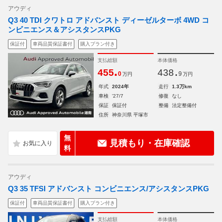
アウディ
Q3 40 TDI クワトロ アドバンスト ディーゼルターボ 4WD コ
ンビニエンス＆アシスタンスPKG
保証付
車両品質保証書付
購入プラン付き
支払総額
本体価格
.
.
455
438
0
9
万円
万円
年式
2024年
走行
1.3万km
車検
'27/7
修復
なし
保証
保証付
整備
法定整備付
住所
神奈川県 平塚市
無
見積もり・在庫確認
料
アウディ
Q3 35 TFSI アドバンスト コンビニエンス/アシスタンスPKG
保証付
車両品質保証書付
購入プラン付き
支払総額
本体価格