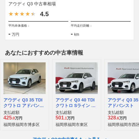
アウディ Q3 中古車相場
4.5
平均本体価格：
平均走行距離：
-
-
万円
km
あなたにおすすめの中古車情報
アウディ Q3 35 TDI
アウディ Q3 40 TDI
アウディ Q3 35 
クワトロ アドバンス
クワトロ Sライン デ
アドバンスト
ト ディーゼルターボ
ィーゼルターボ 4WD
支払総額
支払総額
支払総額
4WD
425
501
328
.0
万円
.1
万円
.6
万円
福岡県福岡市博多区
福岡県福岡市東区
福岡県福岡市西