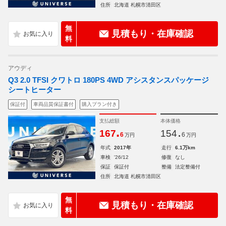
住所
北海道 札幌市清田区
無
見積もり・在庫確認
料
アウディ
Q3 2.0 TFSI クワトロ 180PS 4WD アシスタンスパッケージ
シートヒーター
保証付
車両品質保証書付
購入プラン付き
支払総額
本体価格
.
.
167
154
6
6
万円
万円
年式
2017年
走行
6.1万km
車検
'26/12
修復
なし
保証
保証付
整備
法定整備付
住所
北海道 札幌市清田区
無
見積もり・在庫確認
料