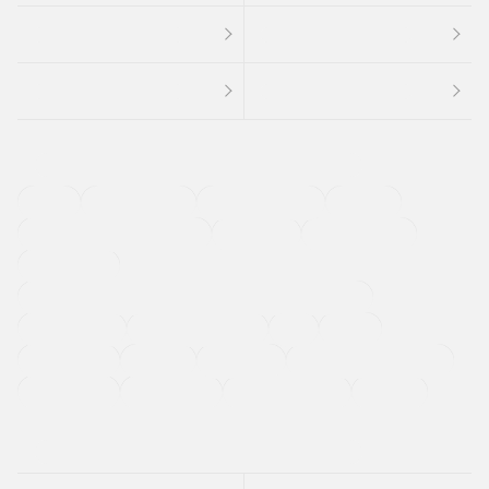
４ＷＤ
定期点検記録簿
ワンオーナーカー
福祉車両
メーカー系販売店取り扱い車
修復歴無し
アルミホイール
寒冷地仕様車
過給機設定モデル（ターボ・スーパーチャージャーなど)
ETC
CDプレーヤー
カーナビゲーション
禁煙車
法定整備付き
保証付き
エアバッグ
ディスチャージドランプ
支払総顔あり
クーポンあり
車両品質評価書付
新着車両