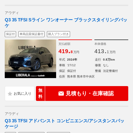
アウディ
Q3 35 TFSI Sライン ワンオーナー ブラックスタイリングパッ
ケ
保証付
車両品質保証書付
購入プラン付き
支払総額
本体価格
.
.
419
413
8
1
万円
万円
年式
2024年
走行
0.8万km
車検
'27/12
修復
なし
保証
保証付
整備
法定整備付
住所
熊本県 熊本市中央区
無
見積もり・在庫確認
料
アウディ
Q3 35 TFSI アドバンスト コンビニエンス/アシスタンスパッ
ケージ