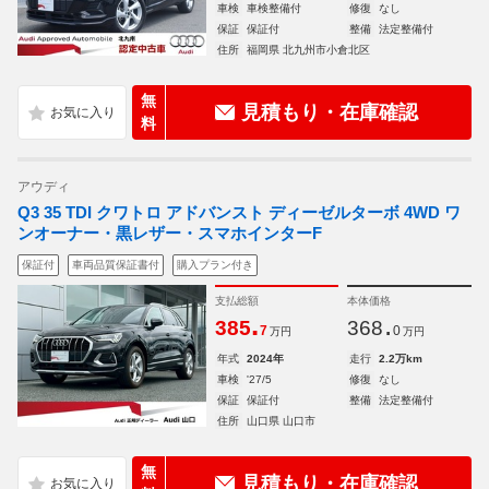
車検
車検整備付
修復
なし
保証
保証付
整備
法定整備付
住所
福岡県 北九州市小倉北区
無
見積もり・在庫確認
料
アウディ
Q3 35 TDI クワトロ アドバンスト ディーゼルターボ 4WD ワ
ンオーナー・黒レザー・スマホインターF
保証付
車両品質保証書付
購入プラン付き
支払総額
本体価格
.
.
385
368
7
0
万円
万円
年式
2024年
走行
2.2万km
車検
'27/5
修復
なし
保証
保証付
整備
法定整備付
住所
山口県 山口市
無
見積もり・在庫確認