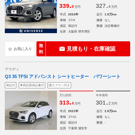
.
.
339
327
9
4
万円
万円
年式
2024年
走行
1.8万km
車検
'27/4
修復
なし
保証
保証付
整備
法定整備付
住所
大阪府 堺市堺区
無
見積もり・在庫確認
料
アウディ
Q3 35 TFSI アドバンスト シートヒーター パワーシート
保証付
車両品質保証書付
購入プラン付き
支払総額
本体価格
.
.
313
301
4
2
万円
万円
年式
2021年
走行
2.8万km
車検
'27/11
修復
なし
保証
保証付
整備
-
住所
千葉県 浦安市