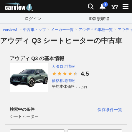
carview!
検索
通知
i
ログイン
ID新規取得
中古車トップ
メーカー一覧
アウディの車種一覧
アウデ
carview!
アウディ Q3 シートヒーターの中古車
アウディ Q3 の基本情報
カタログ情報
4.5
価格相場情報
-
平均本体価格：
万円
検索中の条件
保存条件一覧
シートヒーター