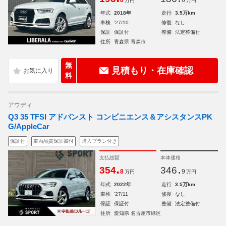
8
6
万円
万円
年式
2018年
走行
3.5万km
車検
'27/10
修復
なし
保証
保証付
整備
法定整備付
住所
青森県 青森市
無
見積もり・在庫確認
料
アウディ
Q3 35 TFSI アドバンスト コンビニエンス＆アシスタンスPK
G/AppleCar
保証付
車両品質保証書付
購入プラン付き
支払総額
本体価格
.
.
354
346
8
9
万円
万円
年式
2022年
走行
3.5万km
車検
'27/11
修復
なし
保証
保証付
整備
法定整備付
住所
愛知県 名古屋市緑区