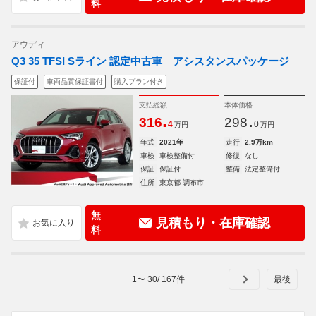
料
アウディ
Q3 35 TFSI Sライン 認定中古車 アシスタンスパッケージ
保証付
車両品質保証書付
購入プラン付き
支払総額
本体価格
.
.
316
298
4
0
万円
万円
年式
2021年
走行
2.9万km
車検
車検整備付
修復
なし
保証
保証付
整備
法定整備付
住所
東京都 調布市
無
見積もり・在庫確認
料
1
〜
30
/
167
件