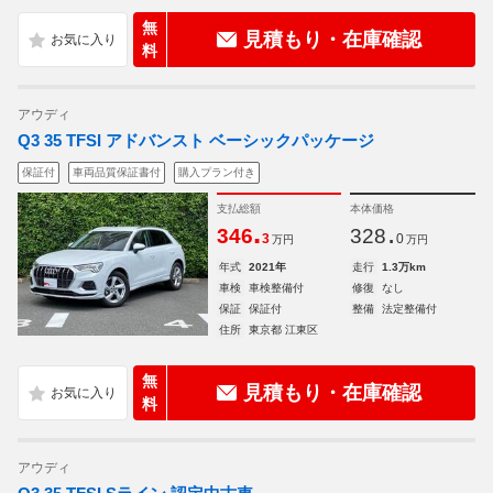
無
見積もり・在庫確認
料
アウディ
Q3 35 TFSI アドバンスト ベーシックパッケージ
保証付
車両品質保証書付
購入プラン付き
支払総額
本体価格
.
.
346
328
3
0
万円
万円
年式
2021年
走行
1.3万km
車検
車検整備付
修復
なし
保証
保証付
整備
法定整備付
住所
東京都 江東区
無
見積もり・在庫確認
料
アウディ