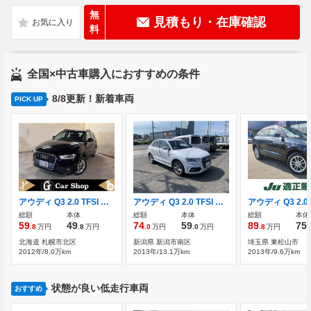
無
見積もり・在庫確認
料
全国×中古車購入におすすめの条件
8/8更新！新着車両
PICK UP
アウディ Q3 2.0 TFSI クワトロ 211PS 4WD 夏冬アルミ Bカメラ Bluetooth
アウディ Q3 2.0 TFSI クワトロ 211PS Sラインパッケージ 4WD
総額
本体
総額
本体
総額
本体
59
49
74
59
89
75
.8
万円
.8
万円
.0
万円
.0
万円
.8
万円
.
北海道 札幌市北区
新潟県 新潟市南区
埼玉県 東松山市
2012年/8.0万km
2013年/13.1万km
2013年/9.6万km
状態が良い低走行車両
おすすめ