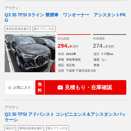
アウディ
Q3 35 TFSI Sライン 禁煙車 ワンオーナー アシスタントPK
G
車両品質保証書付
購入プラン付き
支払総額
本体価格
.
.
294
274
9
9
万円
万円
年式
2021年
走行
7.7万km
車検
車検整備無
修復
なし
保証
保証無
整備
-
住所
千葉県 千葉市花見川区
無
見積もり・在庫確認
料
アウディ
Q3 35 TFSI アドバンスト コンビニエンス＆アシスタンスパッ
ケーシ
保証付
車両品質保証書付
購入プラン付き