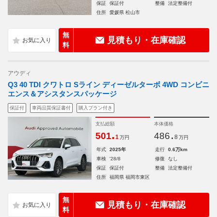
保証
保証付
整備
法定整備付
住所
愛媛県 松山市
無
見積もり・在庫確認
料
アウディ
Q3 40 TDI クワトロ Sライン ディーゼルターボ 4WD コンビニ
エンス＆アシスタンスパッケージ
保証付
車両品質保証書付
購入プラン付き
支払総額
本体価格
.
.
501
486
1
8
万円
万円
年式
2025年
走行
0.6万km
車検
'28/8
修復
なし
保証
保証付
整備
法定整備付
住所
福岡県 福岡市東区
無
見積もり・在庫確認
料