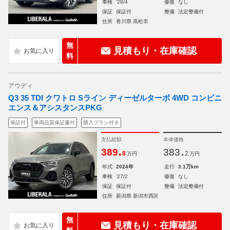
車検
'28/4
修復
なし
保証
保証付
整備
法定整備付
住所
香川県 高松市
無
見積もり・在庫確認
料
アウディ
Q3 35 TDI クワトロ Sライン ディーゼルターボ 4WD コンビニ
エンス＆アシスタンスPKG
保証付
車両品質保証書付
購入プラン付き
支払総額
本体価格
.
.
389
383
8
2
万円
万円
年式
2024年
走行
3.1万km
車検
'27/2
修復
なし
保証
保証付
整備
法定整備付
住所
新潟県 新潟市西区
無
見積もり・在庫確認