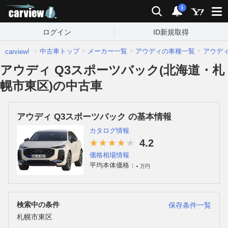
carview!
検索
通知
i
ログイン
ID新規取得
中古車トップ
メーカー一覧
アウディの車種一覧
アウデ
carview!
アウディ Q3スポーツバック(北海道・札
幌市東区)の中古車
アウディ Q3スポーツバック の基本情報
カタログ情報
4.2
価格相場情報
-
平均本体価格：
万円
検索中の条件
保存条件一覧
札幌市東区