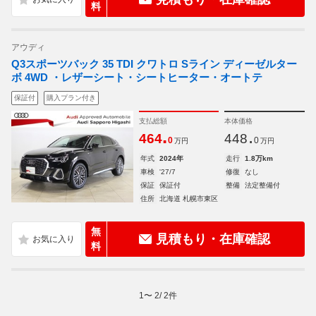
料
アウディ
Q3スポーツバック 35 TDI クワトロ Sライン ディーゼルター
ボ 4WD ・レザーシート・シートヒーター・オートテ
保証付
購入プラン付き
支払総額
本体価格
.
.
464
448
0
0
万円
万円
年式
2024年
走行
1.8万km
車検
'27/7
修復
なし
保証
保証付
整備
法定整備付
住所
北海道 札幌市東区
無
見積もり・在庫確認
料
1
〜
2
/
2
件