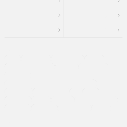
４ＷＤ
定期点検記録簿
ワンオーナーカー
福祉車両
メーカー系販売店取り扱い車
修復歴無し
アルミホイール
寒冷地仕様車
過給機設定モデル（ターボ・スーパーチャージャーなど)
ETC
CDプレーヤー
カーナビゲーション
禁煙車
法定整備付き
保証付き
エアバッグ
ディスチャージドランプ
支払総顔あり
クーポンあり
車両品質評価書付
新着車両