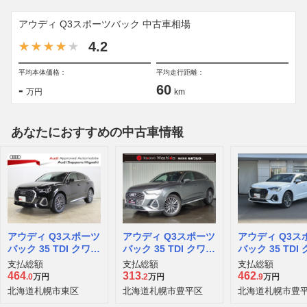
アウディ Q3スポーツバック 中古車相場
4.2
平均本体価格：
平均走行距離：
-
60
万円
km
あなたにおすすめの中古車情報
アウディ Q3スポーツ
アウディ Q3スポーツ
アウディ Q3ス
バック 35 TDI クワト
バック 35 TDI クワト
バック 35 TDI
ロ Sライン ディーゼ
ロ Sライン ディーゼ
ロ Sライン デ
支払総額
支払総額
支払総額
ルターボ 4WD
ルターボ 4WD
ルターボ 4WD
464
313
462
.0
万円
.2
万円
.9
万円
北海道札幌市東区
北海道札幌市豊平区
北海道札幌市豊