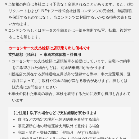
当情報の内容は各社により予告なく変更されることがあります。また、(株)
リクルートおよびLINEヤフー株式会社は当コンテンツの完全性、無誤謬性
を保証するものではなく、当コンテンツに起因するいかなる損害の責も負
いかねます。
コンテンツもしくはデータの全部または一部を無断で転写、転載、複製す
ることを禁じます。
カーセンサーの支払総額は店頭乗り出し価格です
支払総額（税込） ＝ 車両本体価格＋諸費用
カーセンサーの支払総額は店頭納車を前提にしています。自宅への納車
をご希望された場合などは、別途納車費用がかかります
販売店の所在する所轄運輸支局以外で登録する際や、車の定置場所、登
録月によって、手数料や税金の額が異なる場合があります。詳しくは
販売店にお問合せください
車検の切れた車両の場合、車検を取得するために必要な費用も含まれて
います
【ご注意】以下の場合などで支払総額が変わります
自宅などの指定の場所へ陸送納車を希望する場合
販売店所在地の所轄運輸支局以外で登録する場合
商談～契約～登録の間に「登録月」がずれる場合