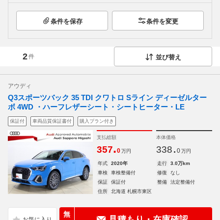
条件を保存
条件を変更
2
件
並び替え
アウディ
Q3スポーツバック 35 TDI クワトロ Sライン ディーゼルター
ボ 4WD ・ハーフレザーシート・シートヒーター・LE
保証付
車両品質保証書付
購入プラン付き
支払総額
本体価格
.
.
357
338
0
0
万円
万円
年式
2020年
走行
3.0万km
車検
車検整備付
修復
なし
保証
保証付
整備
法定整備付
住所
北海道 札幌市東区
無
見積もり・在庫確認