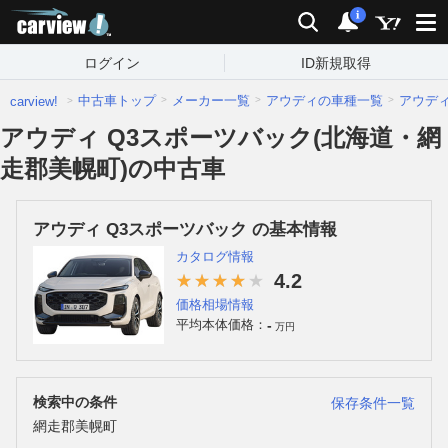
carview!
検索
通知
i
ログイン
ID新規取得
中古車トップ
メーカー一覧
アウディの車種一覧
アウデ
carview!
アウディ Q3スポーツバック(北海道・網
走郡美幌町)の中古車
アウディ Q3スポーツバック の基本情報
カタログ情報
4.2
価格相場情報
-
平均本体価格：
万円
検索中の条件
保存条件一覧
網走郡美幌町