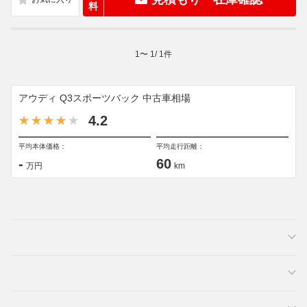
料
1
〜
1
/
1
件
アウディ Q3スポーツバック 中古車相場
4.2
平均本体価格：
平均走行距離：
-
60
万円
km