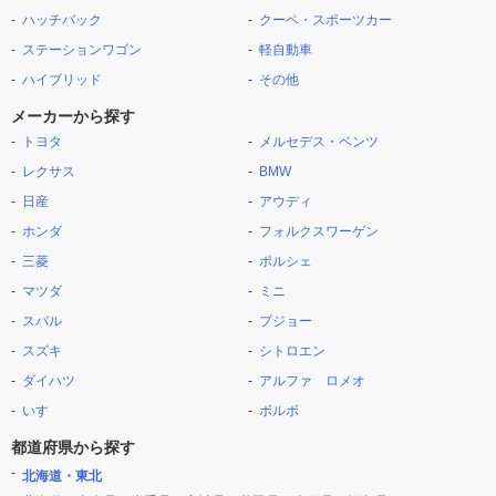
ハッチバック
クーペ・スポーツカー
ステーションワゴン
軽自動車
ハイブリッド
その他
メーカーから探す
トヨタ
メルセデス・ベンツ
レクサス
BMW
日産
アウディ
ホンダ
フォルクスワーゲン
三菱
ポルシェ
マツダ
ミニ
スバル
プジョー
スズキ
シトロエン
ダイハツ
アルファ ロメオ
いすゞ
ボルボ
都道府県から探す
北海道・東北