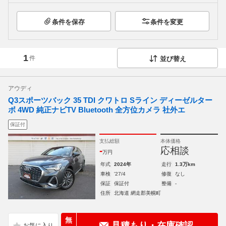
条件を保存
条件を変更
1
件
並び替え
アウディ
Q3スポーツバック 35 TDI クワトロ Sライン ディーゼルター
ボ 4WD 純正ナビTV Bluetooth 全方位カメラ 社外エ
保証付
支払総額
本体価格
-
応相談
万円
年式
2024年
走行
1.3万km
車検
'27/4
修復
なし
保証
保証付
整備
-
住所
北海道 網走郡美幌町
無
見積もり・在庫確認