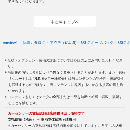
できるようになります。
中古車トップへ
新車カタログ
アウディ(AUDI)
Q3 スポーツバック
Q3ス
carview!
仕様・オプション・装備の詳細については各販売店にお問い合わせくださ
い。
当情報の内容は各社により予告なく変更されることがあります。また、(株)
リクルートおよびLINEヤフー株式会社は当コンテンツの完全性、無誤謬性
を保証するものではなく、当コンテンツに起因するいかなる損害の責も負
いかねます。
コンテンツもしくはデータの全部または一部を無断で転写、転載、複製す
ることを禁じます。
カーセンサーの支払総額は店頭乗り出し価格です
支払総額（税込） ＝ 車両本体価格＋諸費用
カーセンサーの支払総額は店頭納車を前提にしています。自宅への納車