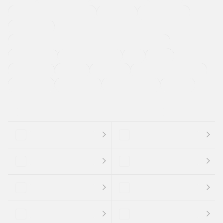
メーカー系販売店取り扱い車
修復歴無し
アルミホイール
寒冷地仕様車
過給機設定モデル（ターボ・スーパーチャージャーなど)
ETC
CDプレーヤー
カーナビゲーション
禁煙車
法定整備付き
保証付き
エアバッグ
ディスチャージドランプ
支払総顔あり
クーポンあり
車両品質評価書付
新着車両