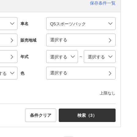
保存条件一覧
車名
選択する
販売地域
～
年式
選択する
色
上限なし
条件クリア
検索（
3
）