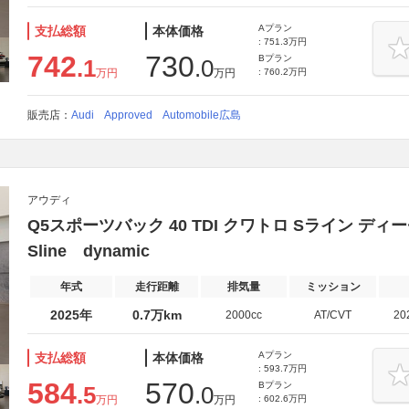
Aプラン
支払総額
本体価格
: 751.3万円
742
730
Bプラン
.1
.0
万円
万円
: 760.2万円
販売店：
Audi Approved Automobile広島
アウディ
Q5スポーツバック 40 TDI クワトロ Sライン デ
Sline dynamic
年式
走行距離
排気量
ミッション
2025年
0.7万km
2000cc
AT/CVT
20
Aプラン
支払総額
本体価格
: 593.7万円
584
570
Bプラン
.5
.0
万円
万円
: 602.6万円