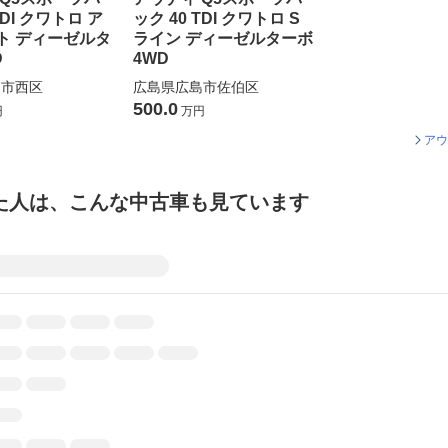
TDI クワトロ ア
ック 40 TDI クワトロ S
ト ディーゼルタ
ライン ディーゼルターボ
D
4WD
島市西区
広島県広島市佐伯区
500.0
円
万円
アウ
た人は、こんな中古車も見ています