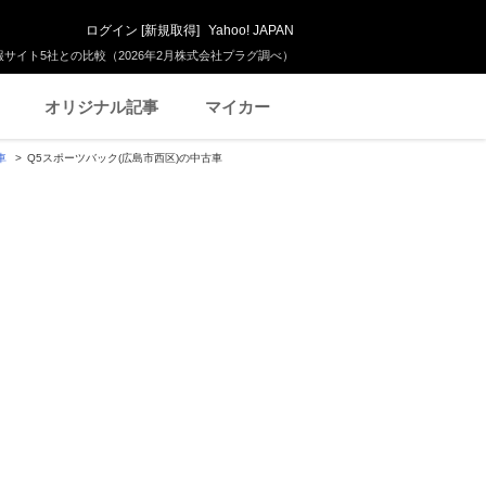
ログイン
[
新規取得
]
Yahoo! JAPAN
サイト5社との比較（2026年2月株式会社プラグ調べ）
オリジナル記事
マイカー
車
Q5スポーツバック(広島市西区)の中古車