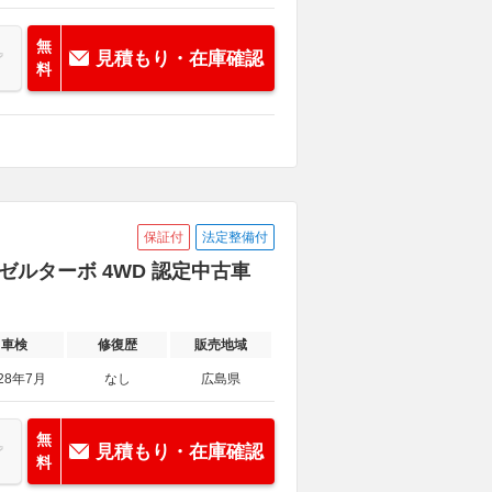
無
見積もり・在庫確認
料
保証付
法定整備付
ィーゼルターボ 4WD 認定中古車
車検
修復歴
販売地域
28年7月
なし
広島県
無
見積もり・在庫確認
料