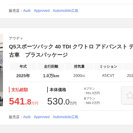
販売店：
Audi Approved Automobile広島
アウディ
Q5スポーツバック 40 TDI クワトロ アドバンスト
古車 プラスパッケージ
年式
走行距離
排気量
ミッション
2025年
1.0万km
2000cc
AT/CVT
20
Aプラン
支払総額
本体価格
: 551.3万円
541
530
Bプラン
.8
.0
万円
万円
: 560.2万円
販売店：
Audi Approved Automobile広島