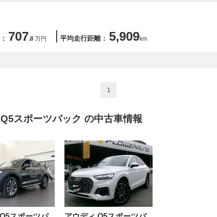
707
5,909
：
平均走行距離：
.8
万円
km
1
 Q5スポーツバック の中古車情報
 Q5スポーツバ
アウディ Q5スポーツバ