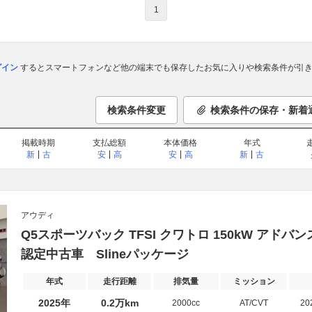
1
ログイン
するとスマートフォンなど他の端末でも保存したお気に入りや検索条件が引き
検索条件変更
検索条件の保存・新着
掲載時期
支払総額
本体価格
年式
新
古
安
高
安
高
新
古
アウディ
Q5スポーツバック TFSI クワトロ 150kW アドバ
認定中古車 Slineパッケージ
年式
走行距離
排気量
ミッション
2025年
0.2万km
2000cc
AT/CVT
20