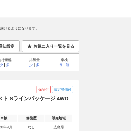
継げるようになります。
通知設定
お気に入り一覧を見る
走行距離
排気量
車検
少
多
少
多
長
短
保証付
法定整備付
ンスト Sラインパッケージ 4WD
車検
修復歴
販売地域
28年9月
なし
広島県