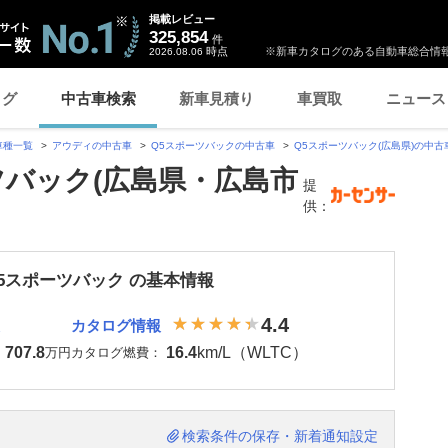
掲載レビュー
325,854
件
時点
※新車カタログのある自動車総合情報
2026.08.06
ログ
中古車検索
新車見積り
車買取
ニュース
車種一覧
アウディの中古車
Q5スポーツバックの中古車
Q5スポーツバック(広島県)の中古
ツバック(広島県・広島市
提
供：
Q5スポーツバック の基本情報
4.4
カタログ情報
707.8
16.4
km/L（WLTC）
：
万円
カタログ燃費：
検索条件の保存・新着通知設定