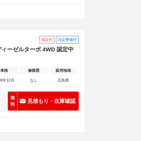
保証付
法定整備付
 ディーゼルターボ 4WD 認定中
車検
修復歴
販売地域
28年12月
なし
広島県
無
見積もり・在庫確認
料