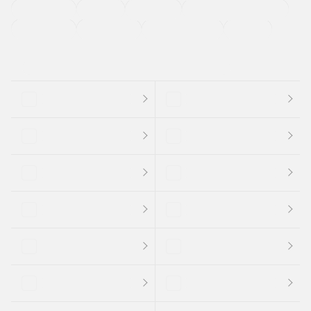
法定整備付き
保証付き
エアバッグ
ディスチャージドランプ
支払総顔あり
クーポンあり
車両品質評価書付
新着車両