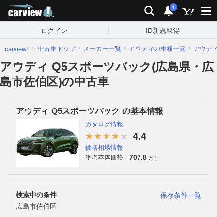
carview!
検索
通知
i
ログイン
ID新規取得
中古車トップ
メーカー一覧
アウディの車種一覧
アウデ
carview!
アウディ Q5スポーツバック(広島県・広
島市佐伯区)の中古車
アウディ Q5スポーツバック の基本情報
カタログ情報
4.4
価格相場情報
707.8
平均本体価格：
万円
検索中の条件
保存条件一覧
広島市佐伯区