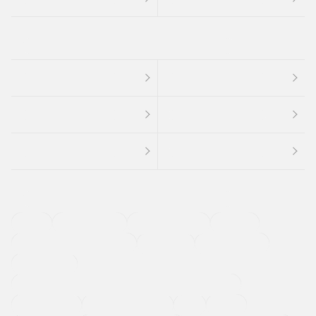
４ＷＤ
定期点検記録簿
ワンオーナーカー
福祉車両
メーカー系販売店取り扱い車
修復歴無し
アルミホイール
寒冷地仕様車
過給機設定モデル（ターボ・スーパーチャージャーなど)
ETC
CDプレーヤー
カーナビゲーション
禁煙車