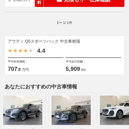
料
1
〜
1
/
1
件
アウディ Q5スポーツバック 中古車相場
4.4
平均本体価格：
平均走行距離：
707
5,909
.8
万円
km
あなたにおすすめの中古車情報