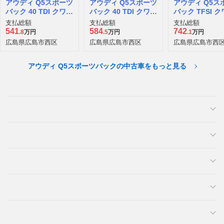
アウディ Q5スポーツ
アウディ Q5スポーツ
アウディ Q5ス
バック 40 TDI クワト
バック 40 TDI クワト
バック TFSI 
ロ アドバンスト ディ
ロ Sライン ディーゼ
ロ 150kW ア
支払総額
支払総額
支払総額
ーゼルターボ 4WD
ルターボ 4WD
スト Sラインパ
541
584
742
.8
万円
.5
万円
.1
万円
ージ 4WD
広島県広島市西区
広島県広島市西区
広島県広島市西
アウディ Q5スポーツバックの中古車をもっと見る