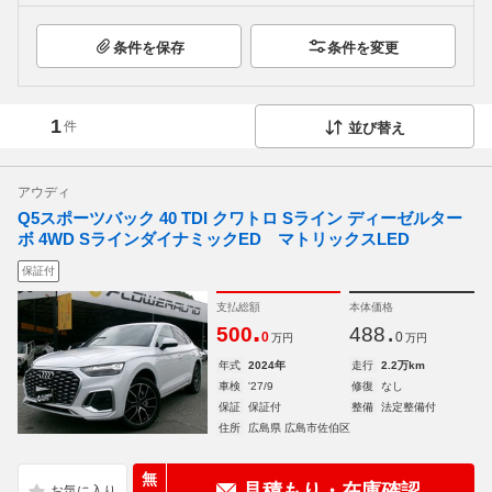
条件を保存
条件を変更
1
件
並び替え
アウディ
Q5スポーツバック 40 TDI クワトロ Sライン ディーゼルター
ボ 4WD SラインダイナミックED マトリックスLED
保証付
支払総額
本体価格
.
.
500
488
0
0
万円
万円
年式
2024年
走行
2.2万km
車検
'27/9
修復
なし
保証
保証付
整備
法定整備付
住所
広島県 広島市佐伯区
無
見積もり・在庫確認