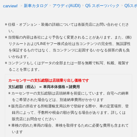
新車カタログ
アウディ(AUDI)
Q5 スポーツバック
Q5ス
carview!
仕様・オプション・装備の詳細については各販売店にお問い合わせくださ
い。
当情報の内容は各社により予告なく変更されることがあります。また、(株)
リクルートおよびLINEヤフー株式会社は当コンテンツの完全性、無誤謬性
を保証するものではなく、当コンテンツに起因するいかなる損害の責も負
いかねます。
コンテンツもしくはデータの全部または一部を無断で転写、転載、複製す
ることを禁じます。
カーセンサーの支払総額は店頭乗り出し価格です
支払総額（税込） ＝ 車両本体価格＋諸費用
カーセンサーの支払総額は店頭納車を前提にしています。自宅への納車
をご希望された場合などは、別途納車費用がかかります
販売店の所在する所轄運輸支局以外で登録する際や、車の定置場所、登
録月によって、手数料や税金の額が異なる場合があります。詳しくは
販売店にお問合せください
車検の切れた車両の場合、車検を取得するために必要な費用も含まれて
います