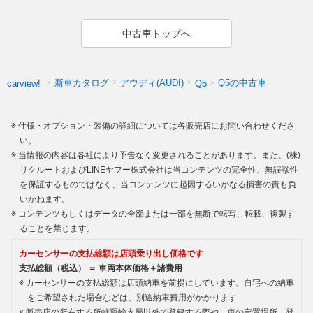
中古車トップへ
新車カタログ
アウディ(AUDI)
Q5の中古車
carview!
Q5
仕様・オプション・装備の詳細については各販売店にお問い合わせくださ
い。
当情報の内容は各社により予告なく変更されることがあります。また、(株)
リクルートおよびLINEヤフー株式会社は当コンテンツの完全性、無誤謬性
を保証するものではなく、当コンテンツに起因するいかなる損害の責も負
いかねます。
コンテンツもしくはデータの全部または一部を無断で転写、転載、複製す
ることを禁じます。
カーセンサーの支払総額は店頭乗り出し価格です
支払総額（税込） ＝ 車両本体価格＋諸費用
カーセンサーの支払総額は店頭納車を前提にしています。自宅への納車
をご希望された場合などは、別途納車費用がかかります
販売店の所在する所轄運輸支局以外で登録する際や、車の定置場所、登