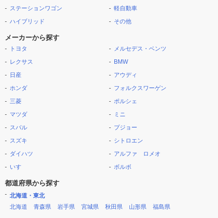
ステーションワゴン
軽自動車
ハイブリッド
その他
メーカーから探す
トヨタ
メルセデス・ベンツ
レクサス
BMW
日産
アウディ
ホンダ
フォルクスワーゲン
三菱
ポルシェ
マツダ
ミニ
スバル
プジョー
スズキ
シトロエン
ダイハツ
アルファ ロメオ
いすゞ
ボルボ
都道府県から探す
北海道・東北
北海道
青森県
岩手県
宮城県
秋田県
山形県
福島県