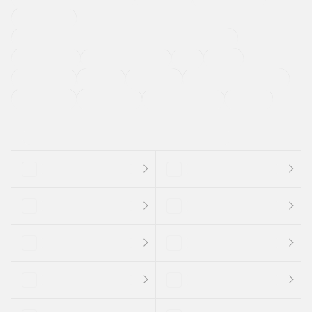
寒冷地仕様車
過給機設定モデル（ターボ・スーパーチャージャーなど)
ETC
CDプレーヤー
カーナビゲーション
禁煙車
法定整備付き
保証付き
エアバッグ
ディスチャージドランプ
支払総顔あり
クーポンあり
車両品質評価書付
新着車両