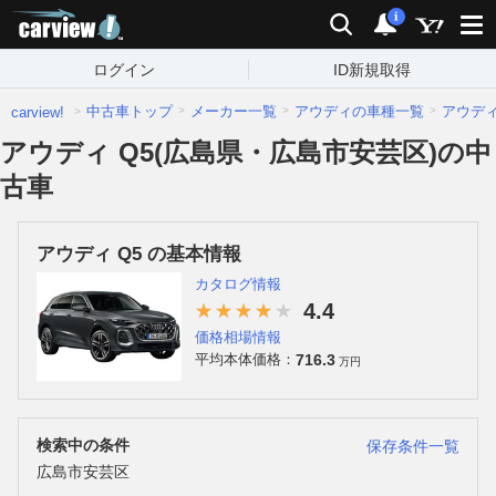
carview!
検索
通知
i
ログイン
ID新規取得
中古車トップ
メーカー一覧
アウディの車種一覧
アウデ
carview!
アウディ Q5(広島県・広島市安芸区)の中
古車
アウディ Q5 の基本情報
カタログ情報
4.4
価格相場情報
716.3
平均本体価格：
万円
検索中の条件
保存条件一覧
広島市安芸区