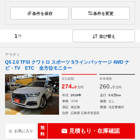
条件を保存
条件を変更
1
件
並び替え
アウディ
Q5 2.0 TFSI クワトロ スポーツ Sラインパッケージ 4WD ナ
ビ・TV ETC 全方位モニター
支払総額
本体価格
.
.
274
260
0
0
万円
万円
年式
2018年
走行
5.6万km
車検
'27/9
修復
なし
保証
保証無
整備
法定整備付
住所
広島県 広島市安芸区
無
見積もり・在庫確認
料