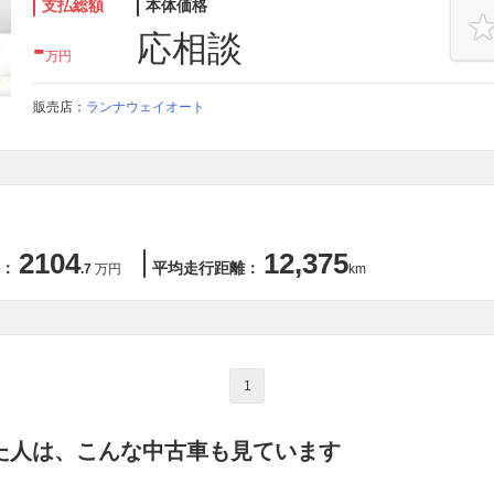
支払総額
本体価格
-
応相談
万円
販売店：
ランナウェイオート
2104
12,375
：
平均走行距離：
.7
万円
km
1
た人は、こんな中古車も見ています