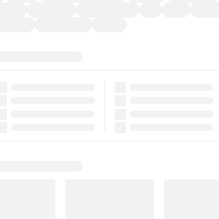
ーなど)
CDプレーヤー
カーナビゲーション
ETC
禁煙車
法定整備
ーポンあり
車両品質評価書付
新着車両