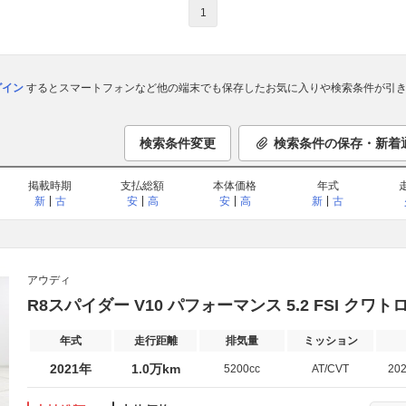
1
ログイン
するとスマートフォンなど他の端末でも保存したお気に入りや検索条件が引き
検索条件変更
検索条件の保存・新着
掲載時期
支払総額
本体価格
年式
新
古
安
高
安
高
新
古
アウディ
R8スパイダー V10 パフォーマンス 5.2 FSI クワ
年式
走行距離
排気量
ミッション
2021年
1.0万km
5200cc
AT/CVT
20