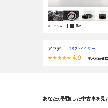
黒M
オープンカー
アウディ
R8スパイダー
4.9
平均本体価格
あなたが閲覧した中古車を見