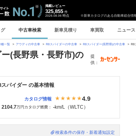
掲載レビュー
325,855
件
時点
※新車カタログのある自動車総合情報
2026.08.06
ログ
中古車検索
新車見積り
車買取
ニュース
車種一覧
アウディの中古車
R8スパイダーの中古車
R8スパイダー(長野県)の中古車
R
ダー(長野県・長野市)の
提
供：
8スパイダー の基本情報
4.9
カタログ情報
2104.7
-
km/L（WLTC）
：
万円
カタログ燃費：
検索条件の保存・新着通知設定