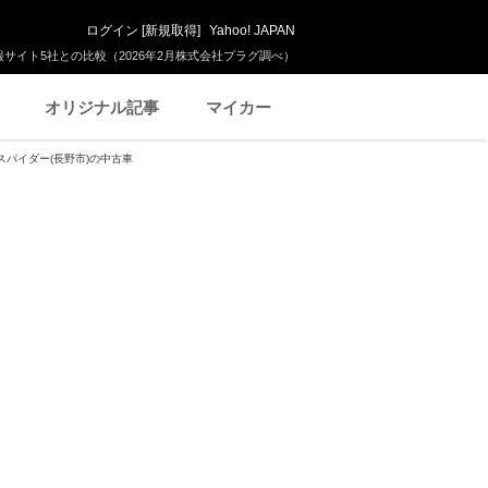
ログイン
[
新規取得
]
Yahoo! JAPAN
サイト5社との比較（2026年2月株式会社プラグ調べ）
オリジナル記事
マイカー
8スパイダー(長野市)の中古車