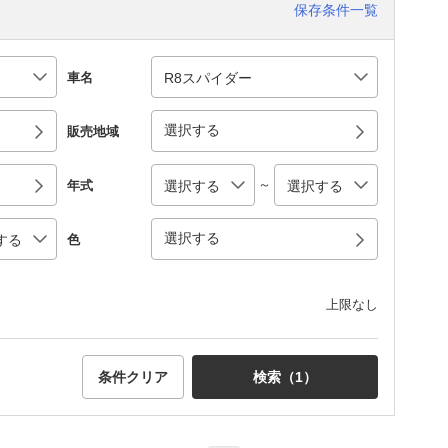
保存条件一覧
車名
選択する
販売地域
～
年式
選択する
色
上限なし
条件クリア
検索（
1
）