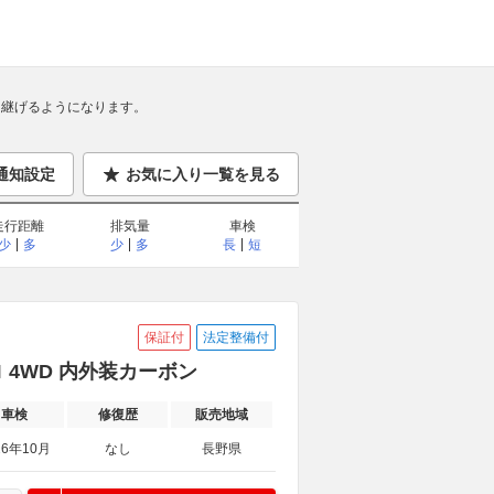
継げるようになります。
通知設定
お気に入り一覧を見る
走行距離
排気量
車検
少
多
少
多
長
短
保証付
法定整備付
トロ 4WD 内外装カーボン
車検
修復歴
販売地域
26年10月
なし
長野県