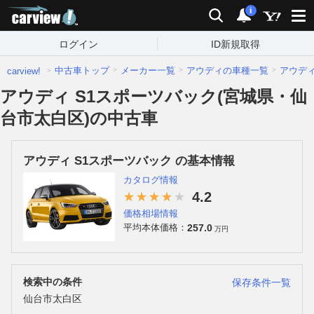
carview!
検索
通知
i
ログイン
ID新規取得
中古車トップ
メーカー一覧
アウディの車種一覧
アウデ
carview!
アウディ S1スポーツバック(宮城県・仙
台市太白区)の中古車
アウディ S1スポーツバック の基本情報
カタログ情報
4.2
価格相場情報
257.0
平均本体価格：
万円
検索中の条件
保存条件一覧
仙台市太白区