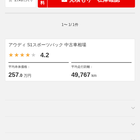
料
1
〜
1
/
1
件
アウディ S1スポーツバック 中古車相場
4.2
平均本体価格：
平均走行距離：
257
49,767
.0
万円
km