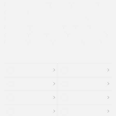
メーカー系販売店取り扱い車
修復歴無し
アルミホイール
寒冷地仕様車
過給機設定モデル（ターボ・スーパーチャージャーなど)
ETC
CDプレーヤー
カーナビゲーション
禁煙車
法定整備付き
保証付き
エアバッグ
ディスチャージドランプ
支払総顔あり
クーポンあり
車両品質評価書付
新着車両