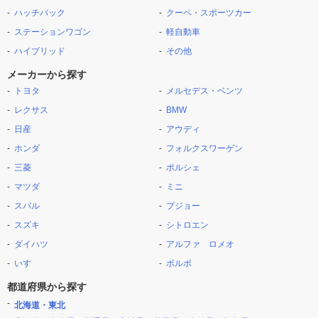
ハッチバック
クーペ・スポーツカー
ステーションワゴン
軽自動車
ハイブリッド
その他
メーカーから探す
トヨタ
メルセデス・ベンツ
レクサス
BMW
日産
アウディ
ホンダ
フォルクスワーゲン
三菱
ポルシェ
マツダ
ミニ
スバル
プジョー
スズキ
シトロエン
ダイハツ
アルファ ロメオ
いすゞ
ボルボ
都道府県から探す
北海道・東北