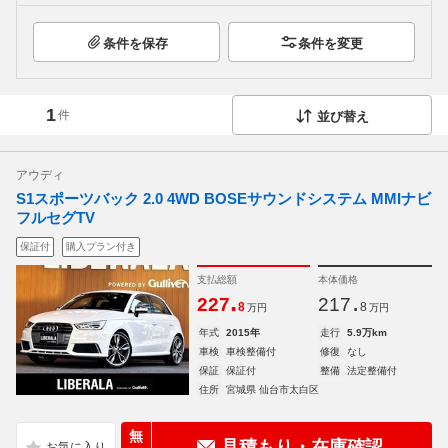
条件を保存
条件を変更
1
件
並び替え
アウディ
S1スポーツバック 2.0 4WD BOSEサウンドシステム MMIナビ
フルセグTV
保証付
購入プラン付き
支払総額
本体価格
.
.
227
217
8
8
万円
万円
年式
2015年
走行
5.9万km
車検
車検整備付
修復
なし
保証
保証付
整備
法定整備付
住所
宮城県 仙台市太白区
無
見積もり・在庫確認