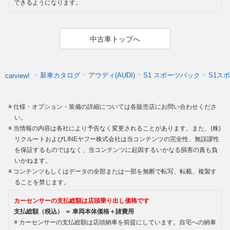
できるようになります。
中古車トップへ
新車カタログ
アウディ(AUDI)
S1 スポーツバック
S1ス
carview!
仕様・オプション・装備の詳細については各販売店にお問い合わせくださ
い。
当情報の内容は各社により予告なく変更されることがあります。また、(株)
リクルートおよびLINEヤフー株式会社は当コンテンツの完全性、無誤謬性
を保証するものではなく、当コンテンツに起因するいかなる損害の責も負
いかねます。
コンテンツもしくはデータの全部または一部を無断で転写、転載、複製す
ることを禁じます。
カーセンサーの支払総額は店頭乗り出し価格です
支払総額（税込） ＝ 車両本体価格＋諸費用
カーセンサーの支払総額は店頭納車を前提にしています。自宅への納車