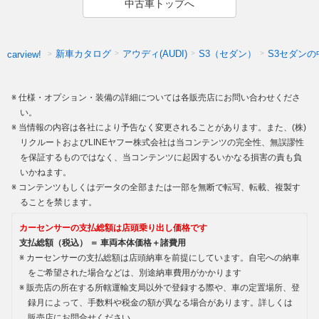
中古車トップへ
新車カタログ
アウディ(AUDI)
S3（セダン）
S3セダンの
carview!
仕様・オプション・装備の詳細については各販売店にお問い合わせくださ
い。
当情報の内容は各社により予告なく変更されることがあります。また、(株)
リクルートおよびLINEヤフー株式会社は当コンテンツの完全性、無誤謬性
を保証するものではなく、当コンテンツに起因するいかなる損害の責も負
いかねます。
コンテンツもしくはデータの全部または一部を無断で転写、転載、複製す
ることを禁じます。
カーセンサーの支払総額は店頭乗り出し価格です
支払総額（税込） ＝ 車両本体価格＋諸費用
カーセンサーの支払総額は店頭納車を前提にしています。自宅への納車
をご希望された場合などは、別途納車費用がかかります
販売店の所在する所轄運輸支局以外で登録する際や、車の定置場所、登
録月によって、手数料や税金の額が異なる場合があります。詳しくは
販売店にお問合せください