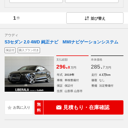
1
件
並び替え
アウディ
S3セダン 2.0 4WD 純正ナビ MMIナビゲーションシステム
保証付
購入プラン付き
支払総額
本体価格
.
.
296
285
8
7
万円
万円
年式
2019年
走行
4.3万km
車検
車検整備付
修復
なし
保証
保証付
整備
法定整備付
住所
山形県 山形市
無
見積もり・在庫確認
料