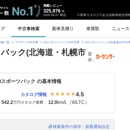
掲載レビュー
325,876
件
時点
※新車カタログのある自動車総合情報
2026.08.07
ログ
中古車検索
新車見積り
車買取
ニュース
車種一覧
アウディの中古車
S3スポーツバックの中古車
S3スポーツバック(北海道)の中古
ツバック(北海道・札幌市
提
供：
S3スポーツバック の基本情報
4.5
カタログ情報
542.2
12.0
km/L（WLTC）
：
万円
カタログ燃費：
検索条件の保存・新着通知設定