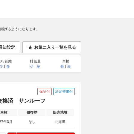
継げるようになります。
通知設定
お気に入り一覧を見る
走行距離
排気量
車検
少
多
少
多
長
短
保証付
法定整備付
品交換済 サンルーフ
車検
修復歴
販売地域
27年3月
なし
北海道