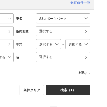
保存条件一覧
車名
選択する
販売地域
～
年式
選択する
色
上限なし
条件クリア
検索（
1
）