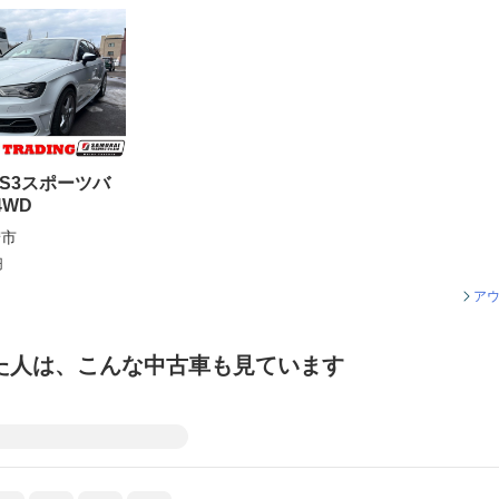
 S3スポーツバ
4WD
狩市
円
アウ
た人は、こんな中古車も見ています