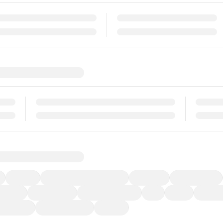
福祉車両
メーカー系販売店取り扱い車
修復歴無し
アルミホイール
ーなど)
CDプレーヤー
カーナビゲーション
ETC
禁煙車
法定整備
ーポンあり
車両品質評価書付
新着車両