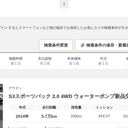
1
ログイン
するとスマートフォンなど他の端末でも保存したお気に入りや検索条件が引き
検索条件変更
検索条件の保存・新着
掲載時期
支払総額
本体価格
年式
新
古
安
高
安
高
新
古
アウディ
S3スポーツバック 2.0 4WD ウォーターポンプ新
年式
走行距離
排気量
ミッション
2014年
5.7万km
2000cc
AT/CVT
20