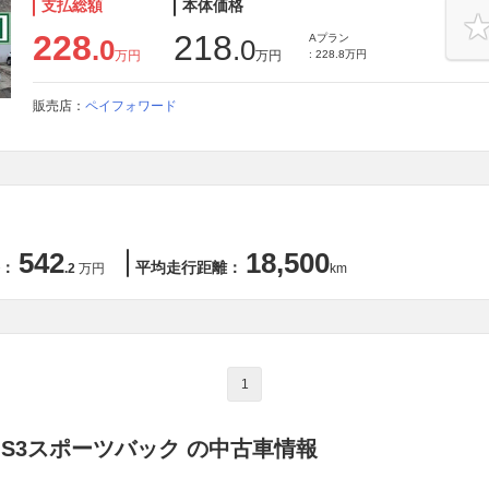
支払総額
本体価格
228
218
Aプラン
.0
.0
万円
万円
: 228.8万円
販売店：
ペイフォワード
542
18,500
：
平均走行距離：
.2
万円
km
1
 S3スポーツバック の中古車情報