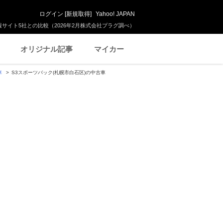
ログイン
[
新規取得
]
Yahoo! JAPAN
サイト5社との比較（2026年2月株式会社プラグ調べ）
オリジナル記事
マイカー
車
S3スポーツバック(札幌市白石区)の中古車