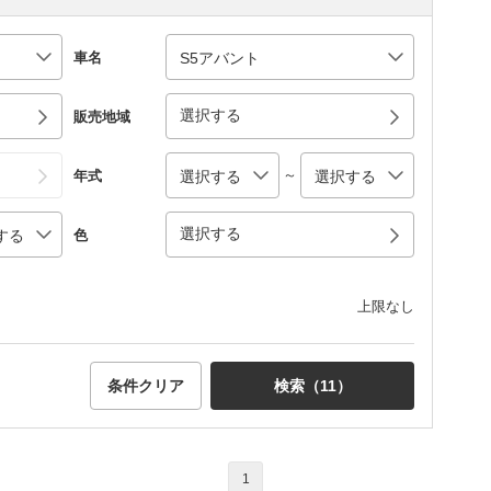
車名
選択する
販売地域
～
年式
選択する
色
上限なし
条件クリア
検索（
11
）
1