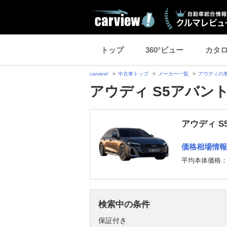
トップ
360°ビュー
カタ
carview!
中古車トップ
メーカー一覧
アウディの
アウディ S5アバン
アウディ S
価格相場情報
平均本体価格
検索中の条件
保証付き