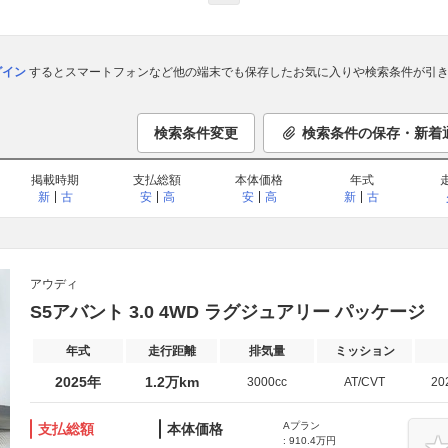
ログイン
するとスマートフォンなど他の端末でも保存したお気に入りや検索条件が引き
検索条件変更
検索条件の保存・新着
掲載時期
支払総額
本体価格
年式
新
古
安
高
安
高
新
古
アウディ
S5アバント 3.0 4WD ラグジュアリー パッケージ
年式
走行距離
排気量
ミッション
2025年
1.2万km
3000cc
AT/CVT
20
Aプラン
支払総額
本体価格
: 910.4万円