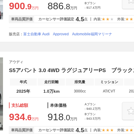
900
886
Bプラン
.9
.8
万円
万円
: 917.4万円
4.5
車両品質評価
カーセンサー評価認定
点
内装:
外装:
販売店：
富士自動車 Audi Approved Automobile福岡マリーナ
アウディ
S5アバント 3.0 4WD ラグジュアリーPS ブラッ
年式
走行距離
排気量
ミッション
2025年
1.0万km
3000cc
AT/CVT
20
Aプラン
支払総額
本体価格
: 940.2万円
934
918
Bプラン
.6
.0
万円
万円
: 943.5万円
4.5
車両品質評価
カーセンサー評価認定
点
内装:
外装: