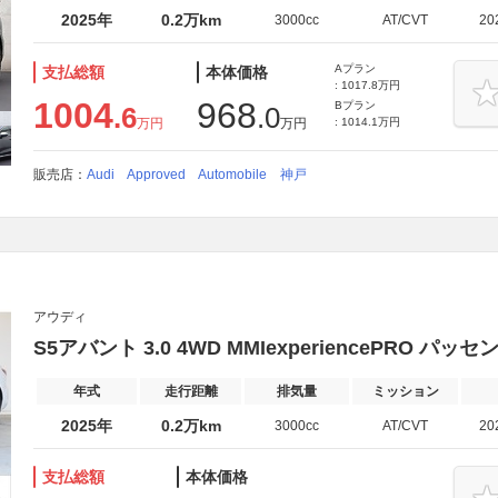
2025年
0.2万km
3000cc
AT/CVT
20
Aプラン
支払総額
本体価格
: 1017.8万円
1004
968
Bプラン
.6
.0
万円
万円
: 1014.1万円
販売店：
Audi Approved Automobile 神戸
アウディ
S5アバント 3.0 4WD MMIexperiencePRO 
年式
走行距離
排気量
ミッション
2025年
0.2万km
3000cc
AT/CVT
20
支払総額
本体価格