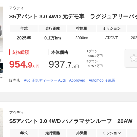
アウディ
S5アバント 3.0 4WD 元デモ車 ラグジュアリーパ
年式
走行距離
排気量
ミッション
2025年
0.1万km
3000cc
AT/CVT
20
Aプラン
支払総額
本体価格
: 966.0万円
954
937
Bプラン
.9
.7
万円
万円
: 975.5万円
販売店：
Audi正規ディーラー Audi Approved Automobile練馬
アウディ
S5アバント 3.0 4WD パノラマサンルーフ 20AW
年式
走行距離
排気量
ミッション