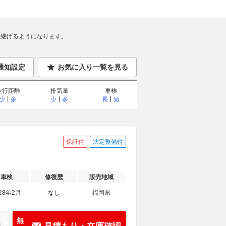
継げるようになります。
通知設定
お気に入り一覧を見る
走行距離
排気量
車検
少
多
少
多
長
短
保証付
法定整備付
車検
修復歴
販売地域
28年2月
なし
福岡県
無