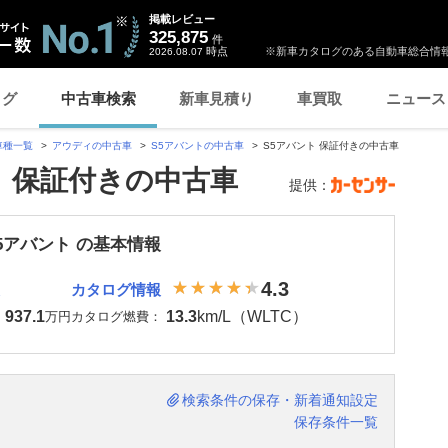
掲載レビュー
325,875
件
時点
※新車カタログのある自動車総合情報
2026.08.07
ログ
中古車検索
新車見積り
車買取
ニュース
車種一覧
アウディの中古車
S5アバントの中古車
S5アバント 保証付きの中古車
ト 保証付きの中古車
提供：
5アバント の基本情報
4.3
カタログ情報
937.1
13.3
km/L（WLTC）
：
万円
カタログ燃費：
検索条件の保存・新着通知設定
保存条件一覧