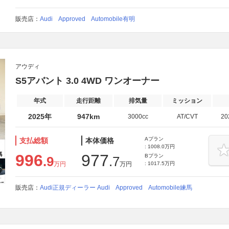
販売店：
Audi Approved Automobile有明
アウディ
S5アバント 3.0 4WD ワンオーナー
年式
走行距離
排気量
ミッション
2025年
947km
3000cc
AT/CVT
2
Aプラン
支払総額
本体価格
: 1008.0万円
996
977
Bプラン
.9
.7
万円
万円
: 1017.5万円
販売店：
Audi正規ディーラー Audi Approved Automobile練馬