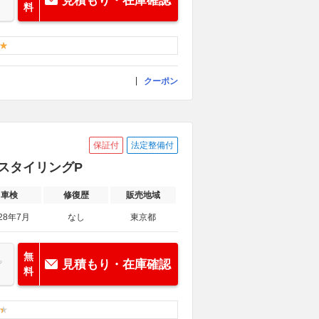
見積もり・在庫確認
料
クーポン
保証付
法定整備付
クスタイリングP
車検
修復歴
販売地域
28年7月
なし
東京都
無
見積もり・在庫確認
料