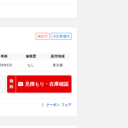
保証付
法定整備付
車検
修復歴
販売地域
028年6月
なし
東京都
無
見積もり・在庫確認
料
クーポン
フェア