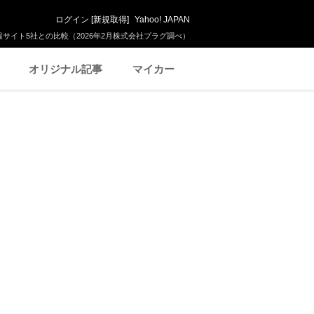
ログイン
[
新規取得
]
Yahoo! JAPAN
サイト5社との比較（2026年2月株式会社プラグ調べ）
オリジナル記事
マイカー