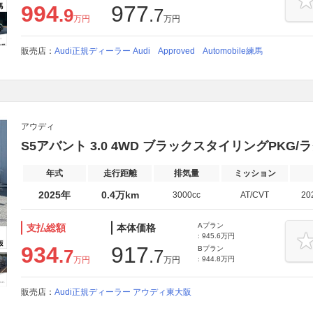
994
977
.9
.7
万円
万円
販売店：
Audi正規ディーラー Audi Approved Automobile練馬
アウディ
S5アバント 3.0 4WD ブラックスタイリングPKG
年式
走行距離
排気量
ミッション
2025年
0.4万km
3000cc
AT/CVT
20
Aプラン
支払総額
本体価格
: 945.6万円
934
917
Bプラン
.7
.7
万円
万円
: 944.8万円
販売店：
Audi正規ディーラー アウディ東大阪