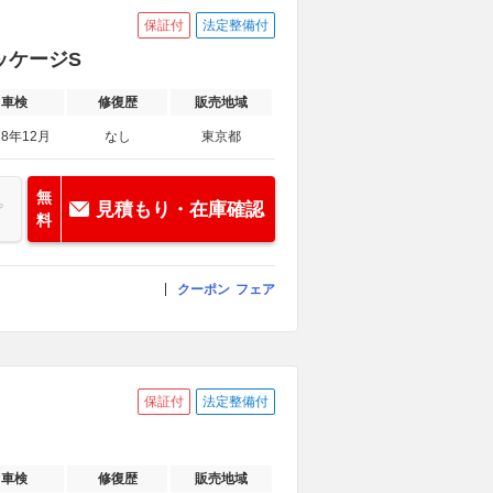
保証付
法定整備付
ッケージS
車検
修復歴
販売地域
28年12月
なし
東京都
無
見積もり・在庫確認
料
クーポン
フェア
保証付
法定整備付
車検
修復歴
販売地域