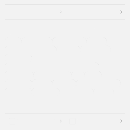
４ＷＤ
定期点検記録簿
ワンオーナーカー
福祉車両
メーカー系販売店取り扱い車
修復歴無し
アルミホイール
寒冷地仕様車
過給機設定モデル（ターボ・スーパーチャージャーなど)
ETC
CDプレーヤー
カーナビゲーション
禁煙車
法定整備付き
保証付き
エアバッグ
ディスチャージドランプ
支払総顔あり
クーポンあり
車両品質評価書付
新着車両