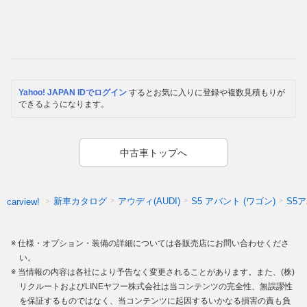
Yahoo! JAPAN IDでログイン
するとお気に入りに登録や複数見積もりが
できるようになります。
中古車トップへ
新車カタログ
アウディ(AUDI)
S5 アバント (ワゴン)
S5
carview!
仕様・オプション・装備の詳細については各販売店にお問い合わせくださ
い。
当情報の内容は各社により予告なく変更されることがあります。また、(株)
リクルートおよびLINEヤフー株式会社は当コンテンツの完全性、無誤謬性
を保証するものではなく、当コンテンツに起因するいかなる損害の責も負