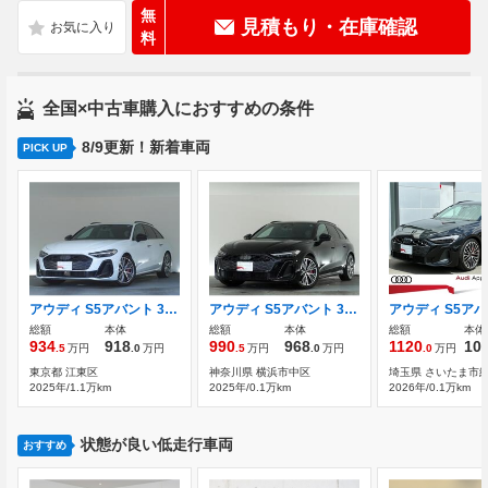
無
見積もり・在庫確認
料
全国×中古車購入におすすめの条件
8/9更新！新着車両
PICK UP
アウディ S5アバント 3.0 4WD ラグジュアリーパッケージS
アウディ S5アバント 3.0 4WD 認定中古車 ラグジュアリーパッケージ
総額
本体
総額
本体
総額
本体
934
918
990
968
1120
10
.5
万円
.0
万円
.5
万円
.0
万円
.0
万円
東京都 江東区
神奈川県 横浜市中区
埼玉県 さいたま市
2025年/1.1万km
2025年/0.1万km
2026年/0.1万km
状態が良い低走行車両
おすすめ