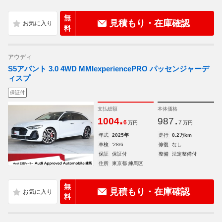
無
見積もり・在庫確認
料
アウディ
S5アバント 3.0 4WD MMIexperiencePRO パッセンジャーデ
ィスプ
保証付
支払総額
本体価格
.
.
1004
987
6
7
万円
万円
年式
2025年
走行
0.2万km
車検
'28/6
修復
なし
保証
保証付
整備
法定整備付
住所
東京都 練馬区
無
見積もり・在庫確認
料