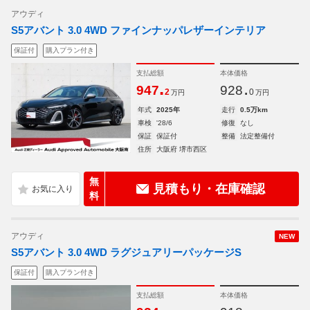
アウディ
S5アバント 3.0 4WD ファインナッパレザーインテリア
保証付
購入プラン付き
支払総額
本体価格
.
.
947
928
2
0
万円
万円
年式
2025年
走行
0.5万km
車検
'28/6
修復
なし
保証
保証付
整備
法定整備付
住所
大阪府 堺市西区
無
見積もり・在庫確認
料
アウディ
NEW
S5アバント 3.0 4WD ラグジュアリーパッケージS
保証付
購入プラン付き
支払総額
本体価格