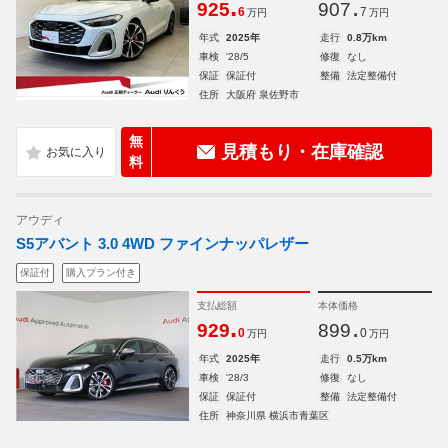
.
.
925
907
6
7
万円
万円
年式
2025年
走行
0.8万km
車検
'28/5
修復
なし
保証
保証付
整備
法定整備付
住所
大阪府 泉佐野市
無
見積もり・在庫確認
料
アウディ
S5アバント 3.0 4WD ファインナッパレザー
保証付
購入プラン付き
支払総額
本体価格
.
.
929
899
0
0
万円
万円
年式
2025年
走行
0.5万km
車検
'28/3
修復
なし
保証
保証付
整備
法定整備付
住所
神奈川県 横浜市青葉区