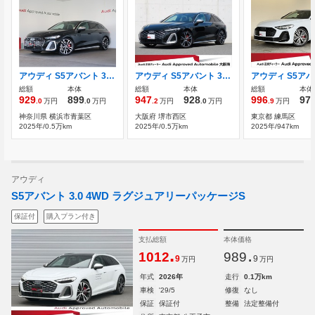
アウディ S5アバント 3.0 4WD ファインナッパレザー
アウディ S5アバント 3.0 4WD ファインナッパレザーインテリア
総額
本体
総額
本体
総額
本体
929
899
947
928
996
97
.0
万円
.0
万円
.2
万円
.0
万円
.9
万円
神奈川県 横浜市青葉区
大阪府 堺市西区
東京都 練馬区
2025年/0.5万km
2025年/0.5万km
2025年/947km
アウディ
S5アバント 3.0 4WD ラグジュアリーパッケージS
保証付
購入プラン付き
支払総額
本体価格
.
.
1012
989
9
9
万円
万円
年式
2026年
走行
0.1万km
車検
'29/5
修復
なし
保証
保証付
整備
法定整備付