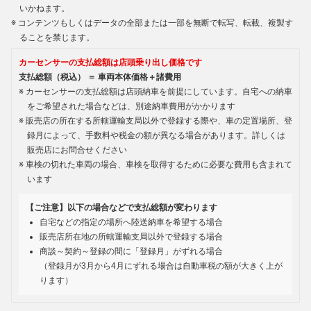
いかねます。
コンテンツもしくはデータの全部または一部を無断で転写、転載、複製す
ることを禁じます。
カーセンサーの支払総額は店頭乗り出し価格です
支払総額（税込） ＝ 車両本体価格＋諸費用
カーセンサーの支払総額は店頭納車を前提にしています。自宅への納車
をご希望された場合などは、別途納車費用がかかります
販売店の所在する所轄運輸支局以外で登録する際や、車の定置場所、登
録月によって、手数料や税金の額が異なる場合があります。詳しくは
販売店にお問合せください
車検の切れた車両の場合、車検を取得するために必要な費用も含まれて
います
【ご注意】以下の場合などで支払総額が変わります
自宅などの指定の場所へ陸送納車を希望する場合
販売店所在地の所轄運輸支局以外で登録する場合
商談～契約～登録の間に「登録月」がずれる場合
（登録月が3月から4月にずれる場合は自動車税の額が大きく上が
ります）