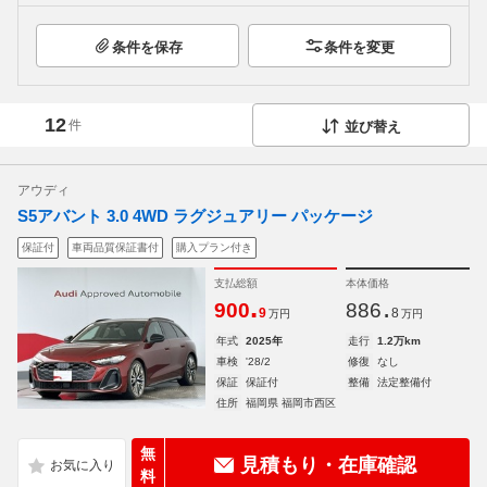
条件を保存
条件を変更
12
件
並び替え
アウディ
S5アバント 3.0 4WD ラグジュアリー パッケージ
保証付
車両品質保証書付
購入プラン付き
支払総額
本体価格
.
.
900
886
9
8
万円
万円
年式
2025年
走行
1.2万km
車検
'28/2
修復
なし
保証
保証付
整備
法定整備付
住所
福岡県 福岡市西区
無
見積もり・在庫確認
料