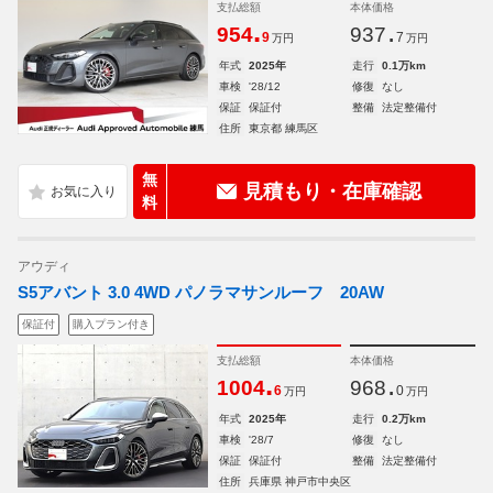
支払総額
本体価格
.
.
954
937
9
7
万円
万円
年式
2025年
走行
0.1万km
車検
'28/12
修復
なし
保証
保証付
整備
法定整備付
住所
東京都 練馬区
無
見積もり・在庫確認
料
アウディ
S5アバント 3.0 4WD パノラマサンルーフ 20AW
保証付
購入プラン付き
支払総額
本体価格
.
.
1004
968
6
0
万円
万円
年式
2025年
走行
0.2万km
車検
'28/7
修復
なし
保証
保証付
整備
法定整備付
住所
兵庫県 神戸市中央区