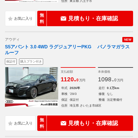
住所
東京都 八王子市
無
見積もり・在庫確認
料
アウディ
NEW
S5アバント 3.0 4WD ラグジュアリーPKG パノラマガラス
ルーフ
保証付
購入プラン付き
支払総額
本体価格
.
.
1120
1098
0
0
万円
万円
年式
2026年
走行
0.1万km
車検
'29/3
修復
なし
保証
保証付
整備
法定整備付
住所
埼玉県 さいたま市緑区
無
見積もり・在庫確認
料