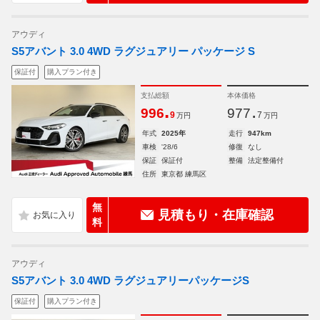
アウディ
S5アバント 3.0 4WD ラグジュアリー パッケージ S
保証付
購入プラン付き
支払総額
本体価格
.
.
996
977
9
7
万円
万円
年式
2025年
走行
947km
車検
'28/6
修復
なし
保証
保証付
整備
法定整備付
住所
東京都 練馬区
無
見積もり・在庫確認
料
アウディ
S5アバント 3.0 4WD ラグジュアリーパッケージS
保証付
購入プラン付き