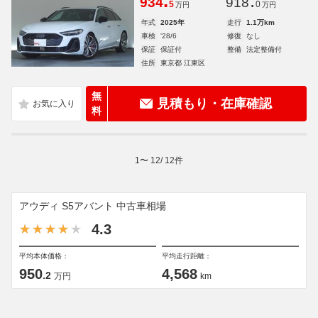
.
.
934
918
5
0
万円
万円
年式
2025年
走行
1.1万km
車検
'28/6
修復
なし
保証
保証付
整備
法定整備付
住所
東京都 江東区
無
見積もり・在庫確認
料
1
〜
12
/
12
件
アウディ S5アバント 中古車相場
4.3
平均本体価格：
平均走行距離：
950
4,568
.2
万円
km