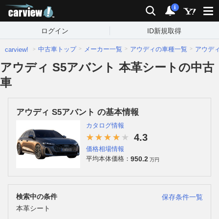
carview!
検索
通知
i
ログイン
ID新規取得
中古車トップ
メーカー一覧
アウディの車種一覧
アウデ
carview!
アウディ S5アバント 本革シートの中古
車
アウディ S5アバント の基本情報
カタログ情報
4.3
価格相場情報
950.2
平均本体価格：
万円
検索中の条件
保存条件一覧
本革シート