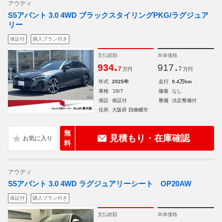
アウディ
S5アバント 3.0 4WD ブラックスタイリングPKG/ラグジュア
リー
保証付
購入プラン付き
支払総額
本体価格
.
.
934
917
7
7
万円
万円
年式
2025年
走行
0.4万km
車検
'28/7
修復
なし
保証
保証付
整備
法定整備付
住所
大阪府 四條畷市
無
見積もり・在庫確認
料
アウディ
S5アバント 3.0 4WD ラグジュアリーシート OP20AW
保証付
購入プラン付き
支払総額
本体価格