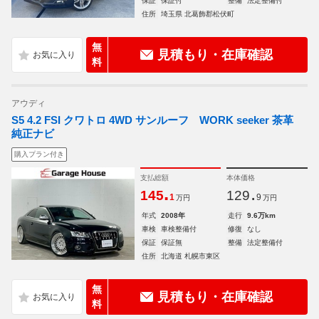
保証
保証付
整備
法定整備付
住所
埼玉県 北葛飾郡松伏町
無
見積もり・在庫確認
料
アウディ
S5 4.2 FSI クワトロ 4WD サンルーフ WORK seeker 茶革
純正ナビ
購入プラン付き
支払総額
本体価格
.
.
145
129
1
9
万円
万円
年式
2008年
走行
9.6万km
車検
車検整備付
修復
なし
保証
保証無
整備
法定整備付
住所
北海道 札幌市東区
無
見積もり・在庫確認
料