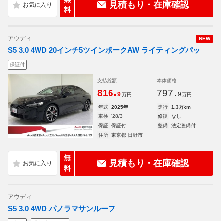
見積もり・在庫確認
料
アウディ
NEW
S5 3.0 4WD 20インチ5ツインポークAW ライティングパッ
保証付
支払総額
本体価格
.
.
816
797
9
9
万円
万円
年式
2025年
走行
1.3万km
車検
'28/3
修復
なし
保証
保証付
整備
法定整備付
住所
東京都 日野市
無
見積もり・在庫確認
料
アウディ
S5 3.0 4WD パノラマサンルーフ