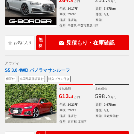
264
251
9
8
万円
万円
年式
2017年
走行
7.9万km
車検
'26/10
修復
なし
保証
保証無
整備
-
住所
千葉県 千葉市花見川区
無
見積もり・在庫確認
料
アウディ
S5 3.0 4WD パノラマサンルーフ
保証付
車両品質保証書付
購入プラン付き
支払総額
本体価格
.
.
613
598
4
0
万円
万円
年式
2023年
走行
0.6万km
車検
'26/12
修復
なし
保証
保証付
整備
法定整備付
住所
東京都 江東区