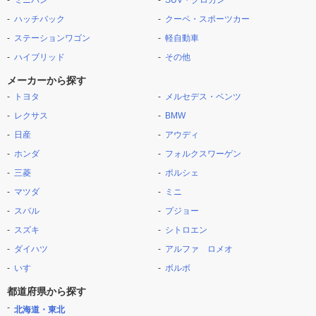
ミニバン
SUV・クロカン
ハッチバック
クーペ・スポーツカー
ステーションワゴン
軽自動車
ハイブリッド
その他
メーカーから探す
トヨタ
メルセデス・ベンツ
レクサス
BMW
日産
アウディ
ホンダ
フォルクスワーゲン
三菱
ポルシェ
マツダ
ミニ
スバル
プジョー
スズキ
シトロエン
ダイハツ
アルファ ロメオ
いすゞ
ボルボ
都道府県から探す
北海道・東北