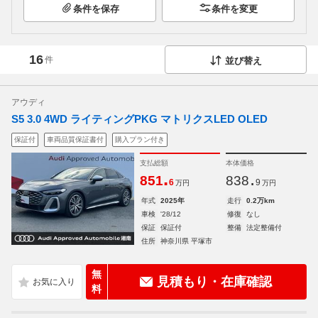
条件を保存
条件を変更
16
件
並び替え
アウディ
S5 3.0 4WD ライティングPKG マトリクスLED OLED
保証付
車両品質保証書付
購入プラン付き
支払総額
本体価格
.
.
851
838
6
9
万円
万円
年式
2025年
走行
0.2万km
車検
'28/12
修復
なし
保証
保証付
整備
法定整備付
住所
神奈川県 平塚市
無
見積もり・在庫確認
料