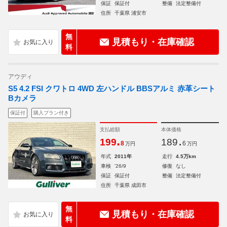
保証
保証付
整備
法定整備付
住所
千葉県 浦安市
無
見積もり・在庫確認
料
アウディ
S5 4.2 FSI クワトロ 4WD 左ハンドル BBSアルミ 赤革シート
Bカメラ
保証付
購入プラン付き
支払総額
本体価格
.
.
199
189
8
6
万円
万円
年式
2011年
走行
4.5万km
車検
'26/9
修復
なし
保証
保証付
整備
法定整備付
住所
千葉県 成田市
無
見積もり・在庫確認
料