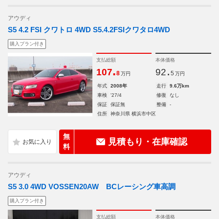
アウディ
S5 4.2 FSI クワトロ 4WD S5.4.2FSIクワタロ4WD
購入プラン付き
支払総額
本体価格
.
.
107
92
8
5
万円
万円
年式
2008年
走行
9.6万km
車検
'27/4
修復
なし
保証
保証無
整備
-
住所
神奈川県 横浜市中区
無
見積もり・在庫確認
料
アウディ
S5 3.0 4WD VOSSEN20AW BCレーシング車高調
購入プラン付き
支払総額
本体価格