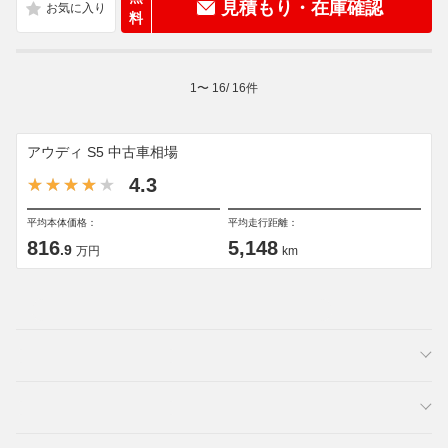
見積もり・在庫確認
料
1
〜
16
/
16
件
アウディ S5 中古車相場
4.3
平均本体価格：
平均走行距離：
816
5,148
.9
万円
km