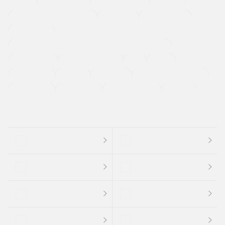
４ＷＤ
定期点検記録簿
ワンオーナーカー
福祉車両
メーカー系販売店取り扱い車
修復歴無し
アルミホイール
寒冷地仕様車
過給機設定モデル（ターボ・スーパーチャージャーなど)
ETC
CDプレーヤー
カーナビゲーション
禁煙車
法定整備付き
保証付き
エアバッグ
ディスチャージドランプ
支払総顔あり
クーポンあり
車両品質評価書付
新着車両