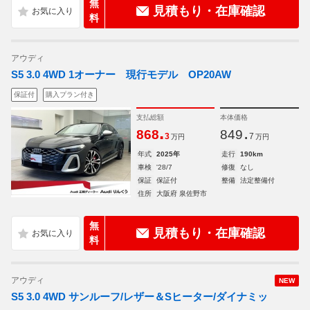
無
見積もり・在庫確認
料
アウディ
S5 3.0 4WD 1オーナー 現行モデル OP20AW
保証付
購入プラン付き
支払総額
本体価格
.
.
868
849
3
7
万円
万円
年式
2025年
走行
190km
車検
'28/7
修復
なし
保証
保証付
整備
法定整備付
住所
大阪府 泉佐野市
無
見積もり・在庫確認
料
アウディ
NEW
S5 3.0 4WD サンルーフ/レザー＆Sヒーター/ダイナミッ