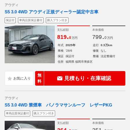
アウディ
S5 3.0 4WD アウディ正規ディーラー認定中古車
保証付
車両品質保証書付
購入プラン付き
支払総額
本体価格
.
.
819
799
0
0
万円
万円
年式
2025年
走行
0.3万km
車検
'28/6
修復
なし
保証
保証付
整備
法定整備付
住所
福岡県 福岡市博多区
無
見積もり・在庫確認
料
アウディ
S5 3.0 4WD 禁煙車 パノラマサンルーフ レザーPKG
車両品質保証書付
購入プラン付き
支払総額
本体価格
.
.