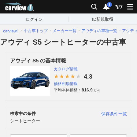
carview!
検索
通知
i
ログイン
ID新規取得
中古車トップ
メーカー一覧
アウディの車種一覧
アウデ
carview!
アウディ S5 シートヒーターの中古車
アウディ S5 の基本情報
カタログ情報
4.3
価格相場情報
816.9
平均本体価格：
万円
検索中の条件
保存条件一覧
シートヒーター