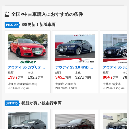
全国×中古車購入におすすめの条件
8/8更新！新着車両
PICK UP
アウディ S5 カブリオレ フルセグTV BT バックカメラ ETC
アウディ S5 3.0 4WD サンルーフ/レザー＆Sヒーター/ダイナミッ
総額
本体
総額
本体
総額
本体
199
192
345
327
804
78
.8
万円
.1
万円
.1
万円
.7
万円
.3
万円
沖縄県 島尻郡南風原町
大阪府 四條畷市
千葉県 浦安市
2016年/6.7万km
2017年/5.1万km
2025年/1.2万km
状態が良い低走行車両
おすすめ