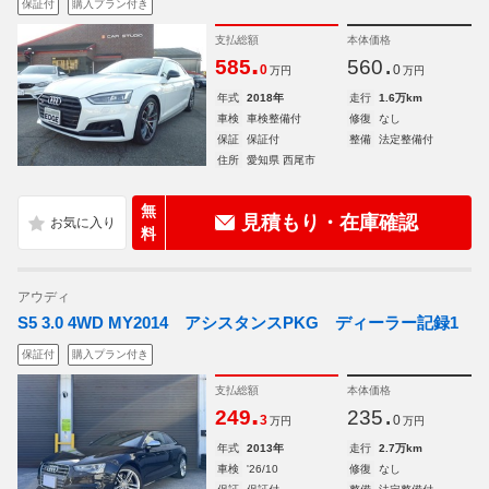
保証付
購入プラン付き
支払総額
本体価格
.
.
585
560
0
0
万円
万円
年式
2018年
走行
1.6万km
車検
車検整備付
修復
なし
保証
保証付
整備
法定整備付
住所
愛知県 西尾市
無
見積もり・在庫確認
料
アウディ
S5 3.0 4WD MY2014 アシスタンスPKG ディーラー記録1
保証付
購入プラン付き
支払総額
本体価格
.
.
249
235
3
0
万円
万円
年式
2013年
走行
2.7万km
車検
'26/10
修復
なし