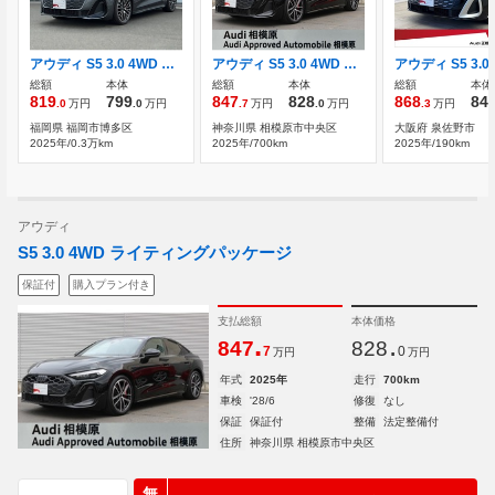
アウディ S5 3.0 4WD アウディ正規ディーラー認定中古車
アウディ S5 3.0 4WD ライティングパッケージ
総額
本体
総額
本体
総額
本体
819
799
847
828
868
84
.0
万円
.0
万円
.7
万円
.0
万円
.3
万円
福岡県 福岡市博多区
神奈川県 相模原市中央区
大阪府 泉佐野市
2025年/0.3万km
2025年/700km
2025年/190km
アウディ
S5 3.0 4WD ライティングパッケージ
保証付
購入プラン付き
支払総額
本体価格
.
.
847
828
7
0
万円
万円
年式
2025年
走行
700km
車検
'28/6
修復
なし
保証
保証付
整備
法定整備付
住所
神奈川県 相模原市中央区
無