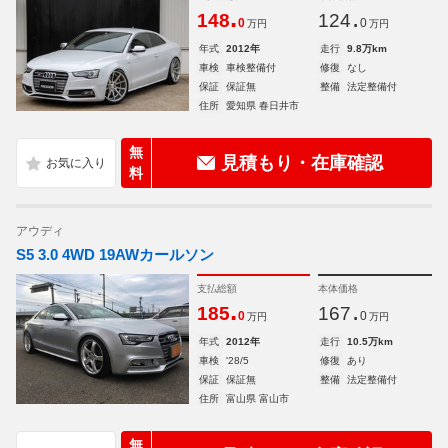
.
.
148
124
0
0
万円
万円
年式
2012年
走行
9.8万km
車検
車検整備付
修復
なし
保証
保証無
整備
法定整備付
住所
愛知県 春日井市
無
見積もり・在庫確認
料
アウディ
S5 3.0 4WD 19AWカールソン
支払総額
本体価格
.
.
185
167
0
0
万円
万円
年式
2012年
走行
10.5万km
車検
'28/5
修復
あり
保証
保証無
整備
法定整備付
住所
富山県 富山市
無