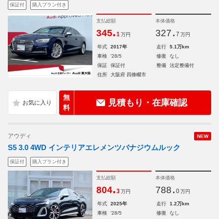
保証付
購入プラン付き
支払総額
本体価格
.
.
345
327
1
7
万円
万円
年式
2017年
走行
5.1万km
車検
'28/5
修復
なし
保証
保証付
整備
法定整備付
住所
大阪府 四條畷市
無
見積もり・在庫確認
料
アウディ
NEW
S5 3.0 4WD インテリアエレメンツバナジウムルック
保証付
購入プラン付き
支払総額
本体価格
.
.
804
788
3
0
万円
万円
年式
2025年
走行
1.2万km
車検
'28/5
修復
なし