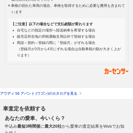
車検の切れた車両の場合、車検を取得するために必要な費用も含まれて
います
【ご注意】以下の場合などで支払総額が変わります
自宅などの指定の場所へ陸送納車を希望する場合
販売店所在地の所轄運輸支局以外で登録する場合
商談～契約～登録の間に「登録月」がずれる場合
（登録月が3月から4月にずれる場合は自動車税の額が大きく上が
ります）
アウディ S6 アバント (ワゴン)のカタログを見る
車査定を依頼する
あなたの愛車、今いくら？
申込み
最短3時間後
に
最大20社
から愛車の査定結果をWebでお知
らせ！