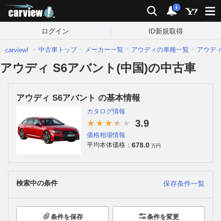
carview!
検索
通知
i
ログイン
ID新規取得
中古車トップ
メーカー一覧
アウディの車種一覧
アウデ
carview!
アウディ S6アバント(中国)の中古車
アウディ S6アバント の基本情報
カタログ情報
3.9
価格相場情報
678.0
平均本体価格：
万円
検索中の条件
保存条件一覧
条件を保存
条件を変更