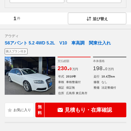
1
件
並び替え
アウディ
S6アバント 5.2 4WD 5.2L V10 車高調 関東仕入れ
購入プラン付き
支払総額
本体価格
.
.
230
198
0
0
万円
万円
年式
2010年
走行
10.4万km
車検
車検整備付
修復
なし
保証
保証無
整備
法定整備付
住所
広島県 東広島市
無
見積もり・在庫確認
料