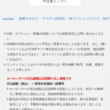
中古車トップへ
新車カタログ
アウディ(AUDI)
S6 アバント (ワゴン)
S6
carview!
仕様・オプション・装備の詳細については各販売店にお問い合わせくださ
い。
当情報の内容は各社により予告なく変更されることがあります。また、(株)
リクルートおよびLINEヤフー株式会社は当コンテンツの完全性、無誤謬性
を保証するものではなく、当コンテンツに起因するいかなる損害の責も負
いかねます。
コンテンツもしくはデータの全部または一部を無断で転写、転載、複製す
ることを禁じます。
カーセンサーの支払総額は店頭乗り出し価格です
支払総額（税込） ＝ 車両本体価格＋諸費用
カーセンサーの支払総額は店頭納車を前提にしています。自宅への納車
をご希望された場合などは、別途納車費用がかかります
販売店の所在する所轄運輸支局以外で登録する際や、車の定置場所、登
録月によって、手数料や税金の額が異なる場合があります。詳しくは
販売店にお問合せください