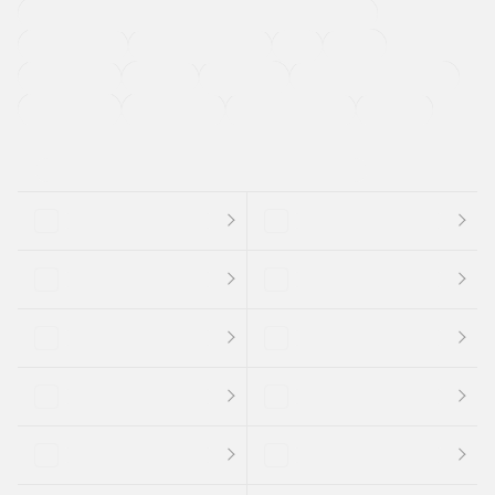
過給機設定モデル（ターボ・スーパーチャージャーなど)
ETC
CDプレーヤー
カーナビゲーション
禁煙車
法定整備付き
保証付き
エアバッグ
ディスチャージドランプ
支払総顔あり
クーポンあり
車両品質評価書付
新着車両