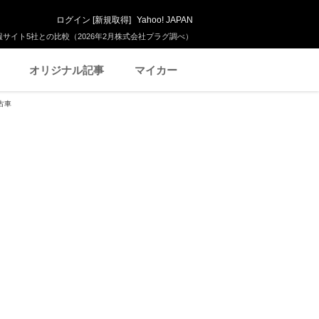
ログイン
[
新規取得
]
Yahoo! JAPAN
サイト5社との比較（2026年2月株式会社プラグ調べ）
オリジナル記事
マイカー
古車