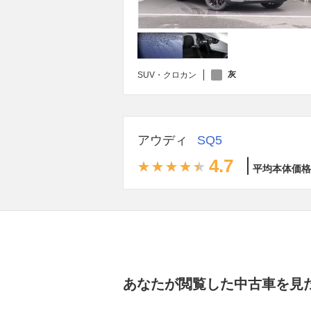
灰
SUV・クロカン
アウディ
SQ5
4.7
平均本体価格
あなたが閲覧した中古車を見