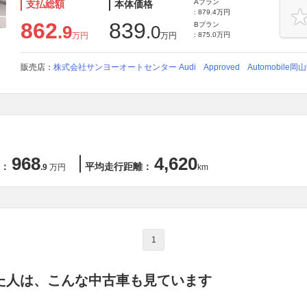
Aプラン
支払総額
本体価格
: 879.4万円
862
839
Bプラン
.9
.0
万円
万円
: 875.0万円
販売店：
株式会社サンヨーオートセンター Audi Approved Automobile岡
968
4,620
：
平均走行距離：
.9
万円
km
1
た人は、こんな中古車も見ています