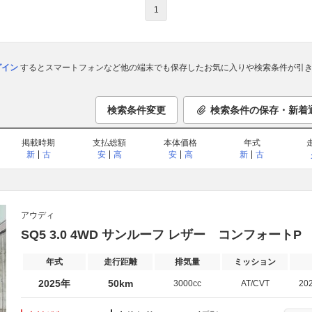
1
ログイン
するとスマートフォンなど他の端末でも保存したお気に入りや検索条件が引き
検索条件変更
検索条件の保存・新着
掲載時期
支払総額
本体価格
年式
新
古
安
高
安
高
新
古
アウディ
SQ5 3.0 4WD サンルーフ レザー コンフォートP 
年式
走行距離
排気量
ミッション
2025年
50km
3000cc
AT/CVT
20