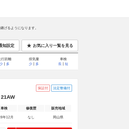
継げるようになります。
通知設定
お気に入り一覧を見る
走行距離
排気量
車検
少
多
少
多
長
短
保証付
法定整備付
21AW
車検
修復歴
販売地域
28年12月
なし
岡山県