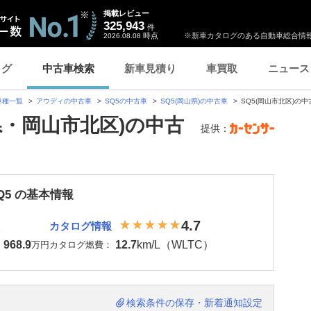
掲載レビュー
325,943
件
時点
※新車カタログのある自動車総合情報
2026.08.08
ログ
中古車検索
新車見積り
車買取
ニュース
車種一覧
アウディの中古車
SQ5の中古車
SQ5(岡山県)の中古車
SQ5(岡山市北区)の中
県・岡山市北区)の中古
提供：
Q5 の基本情報
4.7
カタログ情報
968.9
12.7
km/L（WLTC）
：
万円
カタログ燃費：
検索条件の保存・新着通知設定