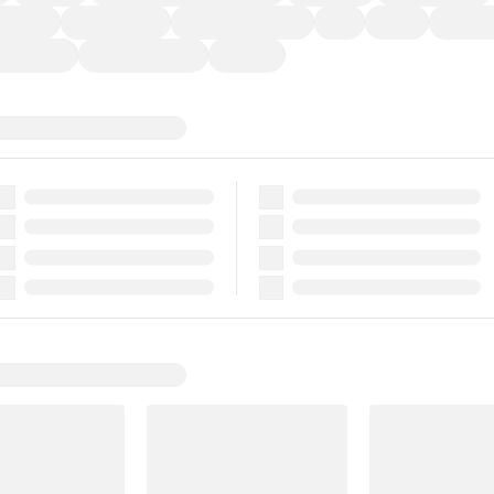
ーなど)
CDプレーヤー
カーナビゲーション
ETC
禁煙車
法定整備
ーポンあり
車両品質評価書付
新着車両