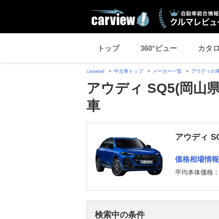
トップ
360°ビュー
カタ
carview!
中古車トップ
メーカー一覧
アウディの
アウディ SQ5(岡山
車
アウディ S
価格相場情報
平均本体価格
検索中の条件