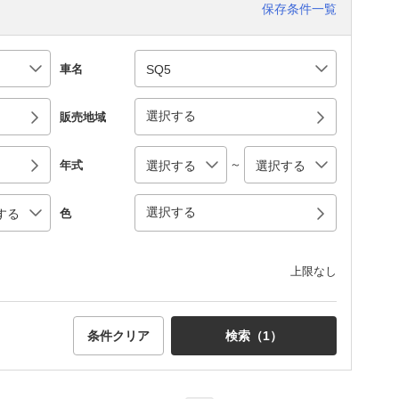
保存条件一覧
車名
選択する
販売地域
～
年式
選択する
色
上限なし
条件クリア
検索（
1
）